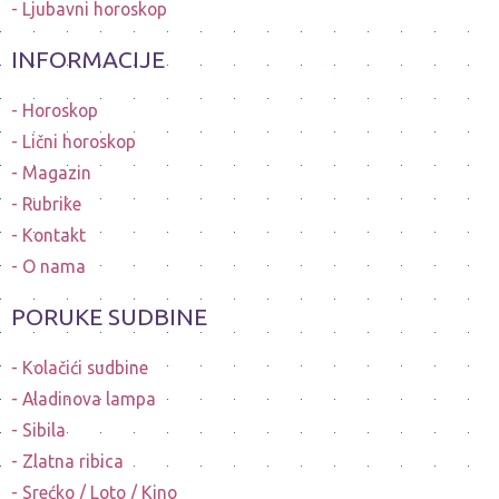
Ljubavni horoskop
INFORMACIJE
Horoskop
Lični horoskop
Magazin
Rubrike
Kontakt
O nama
PORUKE SUDBINE
Kolačići sudbine
Aladinova lampa
Sibila
Zlatna ribica
Srećko / Loto / Kino