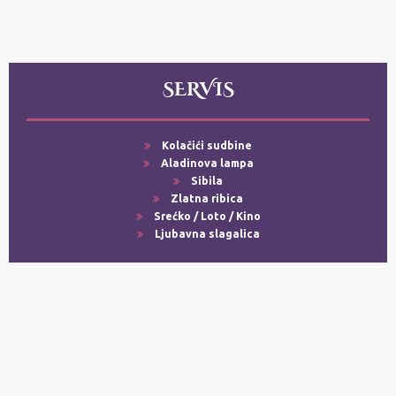
SERVIS
Kolačići sudbine
Aladinova lampa
Sibila
Zlatna ribica
Srećko / Loto / Kino
Ljubavna slagalica