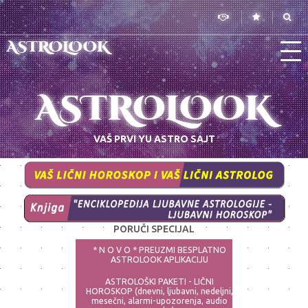
ASTROLOOK
ASTROLOOK
VAŠ PRVI YU ASTRO SAJT
PORUČI SPECIJAL
* N O V O * PREUZMI BESPLATNO
ASTROLOOK APLIKACIJU
ASTROLOŠKI PAKETI - LIČNI
HOROSKOP (dnevni, ljubavni, nedeljni,
mesečni, alarmi-upozorenja, audio