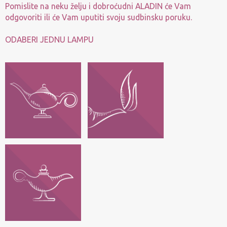
Pomislite na neku želju i dobroćudni ALADIN će Vam
odgovoriti ili će Vam uputiti svoju sudbinsku poruku.
ODABERI JEDNU LAMPU