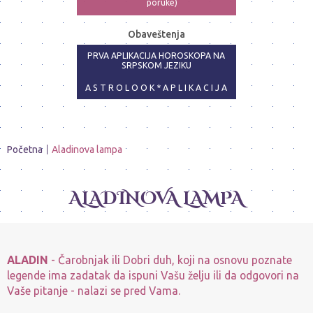
poruke)
ASTRO-PSIHOLOG - NAJPRECIZNIJE
Obaveštenja
ANALIZE
PRVA APLIKACIJA HOROSKOPA NA
SRPSKOM JEZIKU
A S T R O L O O K * A P L I K A C I J A
Početna
Aladinova lampa
ALADINOVA LAMPA
ALADIN
- Čarobnjak ili Dobri duh, koji na osnovu poznate
legende ima zadatak da ispuni Vašu želju ili da odgovori na
Vaše pitanje - nalazi se pred Vama.