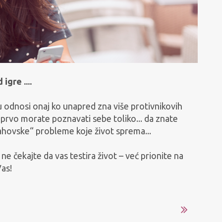
igre ....
u odnosi onaj ko unapred zna više protivnikovih
 prvo morate poznavati sebe toliko... da znate
„šahovske“ probleme koje život sprema...
ne čekajte da vas testira život – već prionite na
Vas!