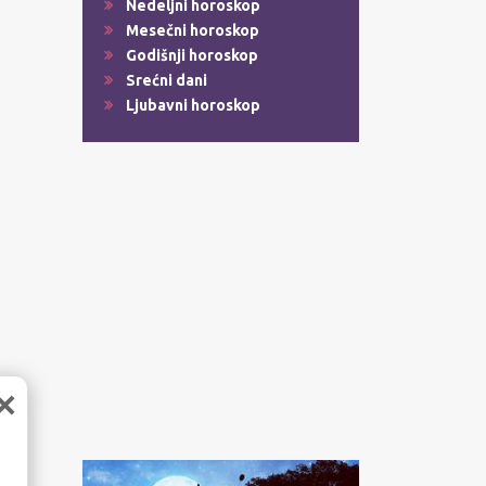
Nedeljni horoskop
Mesečni horoskop
Godišnji horoskop
Srećni dani
Ljubavni horoskop
×