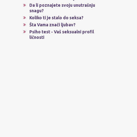
Da li poznajete svoju unutrašnju
snagu?
Koliko ti je stalo do seksa?
Šta Vama znači ljubav?
Psiho test - Vaš seksualni profil
ličnosti