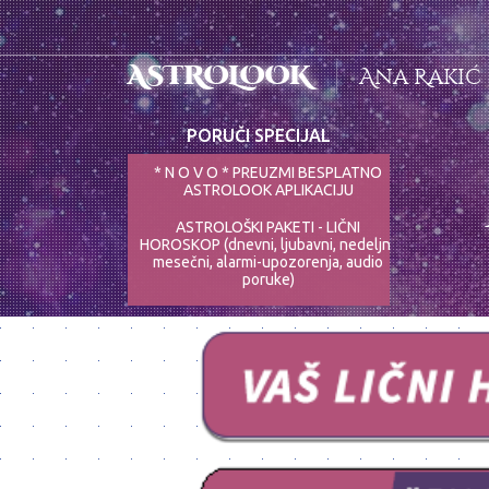
ASTROLOOK
Ana Rakić
PORUČI SPECIJAL
* N O V O * PREUZMI BESPLATNO
ASTROLOOK APLIKACIJU
ASTROLOŠKI PAKETI - LIČNI
HOROSKOP (dnevni, ljubavni, nedeljni,
mesečni, alarmi-upozorenja, audio
poruke)
ASTRO-PSIHOLOG - NAJPRECIZNIJE
ANALIZE