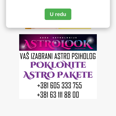
U redu