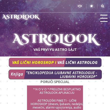
ASTROLOOK
ASTROLOOK
VAŠ PRVI YU ASTRO SAJT
PORUČI SPECIJAL
* N O V O * PREUZMI BESPLATNO
ASTROLOOK APLIKACIJU
ASTROLOŠKI PAKETI - LIČNI
HOROSKOP (dnevni, ljubavni, nedeljni,
mesečni, alarmi-upozorenja, audio