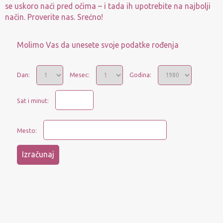
se uskoro naći pred očima – i tada ih upotrebite na najbolji
način. Proverite nas. Srećno!
Molimo Vas da unesete svoje podatke rođenja
Dan:
Mesec:
Godina:
Sat i minut:
Mesto: