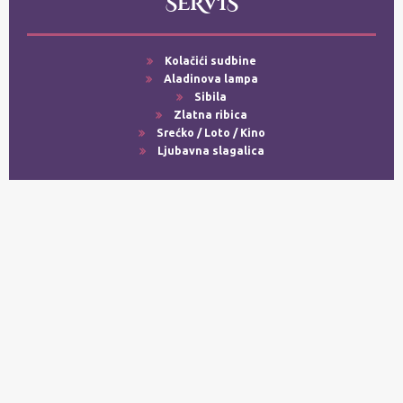
SERVIS
Kolačići sudbine
Aladinova lampa
Sibila
Zlatna ribica
Srećko / Loto / Kino
Ljubavna slagalica