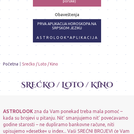
poruke)
ASTRO-PSIHOLOG - NAJPRECIZNIJE
Obaveštenja
ANALIZE
PRVA APLIKACIJA HOROSKOPA NA
SRPSKOM JEZIKU
A S T R O L O O K * A P L I K A C I J A
Početna
Srećko / Loto / Kino
SREĆKO / LOTO / KINO
ASTROLOOK
zna da Vam ponekad treba mala pomoć –
kada su brojevi u pitanju. Nit' smanjujemo nit' povećavamo
godine starosti – ne dupliramo bankovne račune, niti
upisujemo »desetke« u index... Vaši SREĆNI BROJEVI će Vam