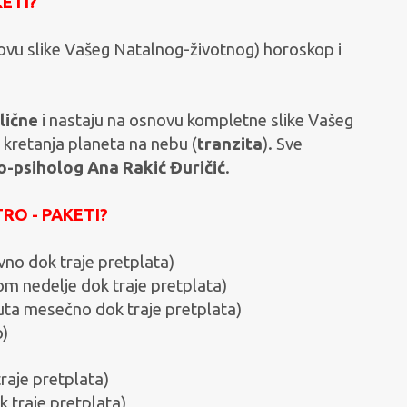
ETI?
ovu slike Vašeg Natalnog-životnog) horoskop i
lične
i nastaju na osnovu kompletne slike Vašeg
 kretanja planeta na nebu (
tranzita
). Sve
o-psiholog Ana Rakić Đuričić
.
RO - PAKETI?
o dok traje pretplata)
 nedelje dok traje pretplata)
uta mesečno dok traje pretplata)
)
raje pretplata)
 traje pretplata)