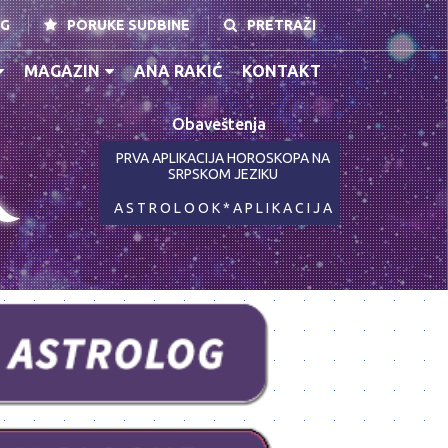
NG
PORUKE SUDBINE
PRETRAŽI
MAGAZIN
ANA RAKIĆ
KONTAKT
Obaveštenja
K
PRVA APLIKACIJA HOROSKOPA NA
SRPSKOM JEZIKU
A S T R O L O O K * A P L I K A C I J A