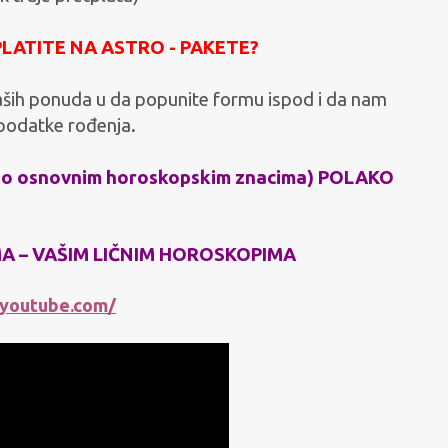
PLATITE NA ASTRO - PAKETE?
aših ponuda u da popunite formu ispod i da nam
podatke rođenja.
 o osnovnim horoskopskim znacima) POLAKO
MA – VAŠIM LIČNIM HOROSKOPIMA
.youtube.com/