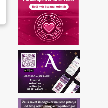
ite vaše podatke
Prezime:
o rođenju:
Mesec:
Godina:
Sat i minut:
ođenja:
*Ako ne postoji mesto rođenja u ponuđenoj listi izaberite
e mesto
oravka:
*Ako ne postoji mesto boravka u ponuđenoj listi izaberite
e mesto