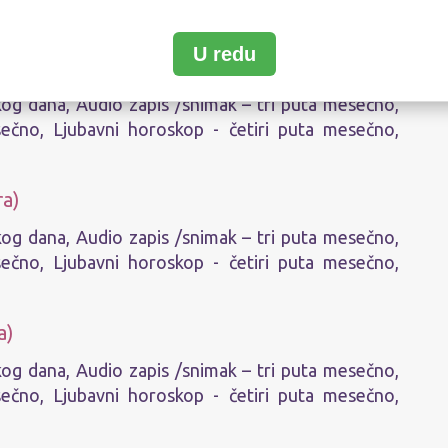
T
Unes
U redu
Ime:
kog dana, Audio zapis /snimak – tri puta mesečno,
Podaci 
sečno, Ljubavni horoskop - četiri puta mesečno,
Dan:
ra)
Mesto r
kog dana, Audio zapis /snimak – tri puta mesečno,
najbliž
sečno, Ljubavni horoskop - četiri puta mesečno,
Mesto b
najbliž
a)
E-mail:
kog dana, Audio zapis /snimak – tri puta mesečno,
sečno, Ljubavni horoskop - četiri puta mesečno,