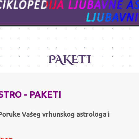
PAKETI
TRO - PAKETI
 Poruke Vašeg vrhunskog astrologa i