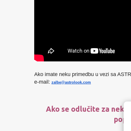
Ako imate neku primedbu u vezi sa ASTR
e-mail:
zalbe@astrolook.com
Ako se odlučite za neki 
popu