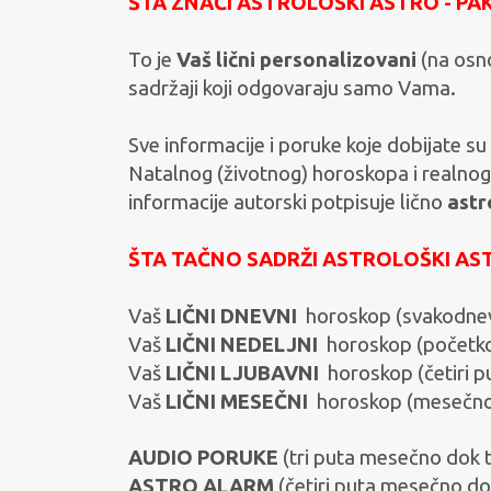
ŠTA ZNAČI ASTROLOŠKI ASTRO - PAK
To je
Vaš lični personalizovani
(na osn
sadržaji koji odgovaraju samo Vama.
Sve informacije i poruke koje dobijate su
Natalnog (životnog) horoskopa i realnog
informacije autorski potpisuje lično
astr
ŠTA TAČNO SADRŽI ASTROLOŠKI AST
Vaš
LIČNI DNEVNI
horoskop (svakodnevn
Vaš
LIČNI NEDELJNI
horoskop (početkom
Vaš
LIČNI LJUBAVNI
horoskop (četiri p
Vaš
LIČNI MESEČNI
horoskop (mesečno
AUDIO PORUKE
(tri puta mesečno dok t
ASTRO ALARM
(četiri puta mesečno dok