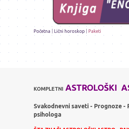
Početna
Lični horoskop
Paketi
ASTROLOŠKI AS
KOMPLETNI
Svakodnevni saveti - Prognoze -
psihologa