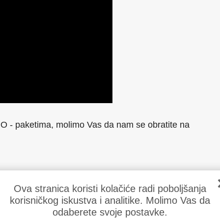
O - paketima, molimo Vas da nam se obratite na
od naših paketa, molimo Vas da
Ova stranica koristi kolačiće radi poboljšanja
nite formu
korisničkog iskustva i analitike. Molimo Vas da
odaberete svoje postavke.