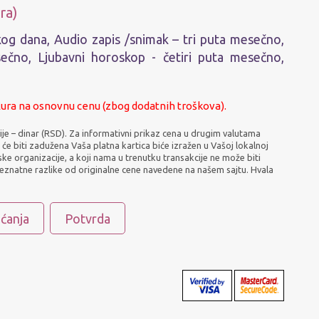
ra)
kog dana, Audio zapis /snimak – tri puta mesečno,
sečno, Ljubavni horoskop - četiri puta mesečno,
ura na osnovnu cenu (zbog dodatnih troškova).
bije – dinar (RSD). Za informativni prikaz cena u drugim valutama
i će biti zadužena Vaša platna kartica biće izražen u Vašoj lokalnoj
rske organizacije, a koji nama u trenutku transakcije ne može biti
eznatne razlike od originalne cene navedene na našem sajtu. Hvala
aćanja
Potvrda