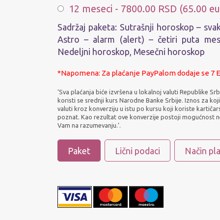
12 meseci - 7800.00 RSD (65.00 eu
Sadržaj paketa: Sutrašnji horoskop – sva
Astro – alarm (alert) – četiri puta me
Nedeljni horoskop, Mesečni horoskop
*Napomena: Za plaćanje PayPalom dodaje se 7 E
‘Sva plaćanja biće izvršena u lokalnoj valuti Republike Sr
koristi se srednji kurs Narodne Banke Srbije. Iznos za koj
valuti kroz konverziju u istu po kursu koji koriste kartiča
poznat. Kao rezultat ove konverzije postoji mogućnost n
Vam na razumevanju.’.
Paket
Lični podaci
Način pl