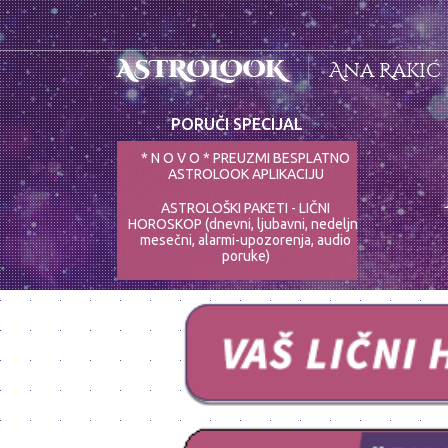
ASTROLOOK
Ana Rakić
PORUČI SPECIJAL
* N O V O * PREUZMI BESPLATNO
ASTROLOOK APLIKACIJU
ASTROLOŠKI PAKETI - LIČNI
HOROSKOP (dnevni, ljubavni, nedeljni,
mesečni, alarmi-upozorenja, audio
poruke)
ASTRO-PSIHOLOG - NAJPRECIZNIJE
ANALIZE