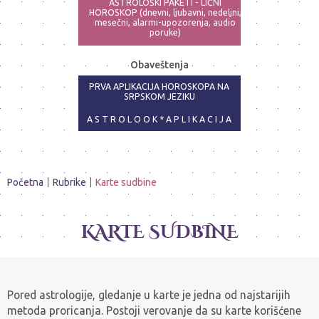
ASTROLOŠKI PAKETI - LIČNI
HOROSKOP (dnevni, ljubavni, nedeljni,
mesečni, alarmi-upozorenja, audio
poruke)
ASTRO-PSIHOLOG - NAJPRECIZNIJE
Obaveštenja
ANALIZE
PRVA APLIKACIJA HOROSKOPA NA
SRPSKOM JEZIKU
A S T R O L O O K * A P L I K A C I J A
Početna
Rubrike
Karte sudbine
KARTE SUDBINE
Pored astrologije, gledanje u karte je jedna od najstarijih
metoda proricanja. Postoji verovanje da su karte korišćene