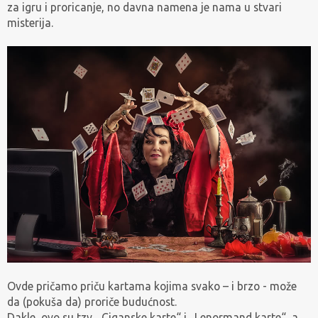
za igru i proricanje, no davna namena je nama u stvari
misterija.
Ovde pričamo priču kartama kojima svako – i brzo - može
da (pokuša da) proriče budućnost.
Dakle, ovo su tzv. „Ciganske karte“ i „Lenormand karte“, a