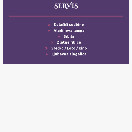
SERVIS
Kolačići sudbine
Aladinova lampa
Sibila
Zlatna ribica
Srećko / Loto / Kino
Ljubavna slagalica