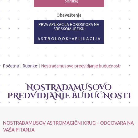
poruke)
ASTRO-PSIHOLOG - NAJPRECIZNIJE
Obaveštenja
ANALIZE
PRVA APLIKACIJA HOROSKOPA NA
SRPSKOM JEZIKU
A S T R O L O O K * A P L I K A C I J A
Početna
Rubrike
Nostradamusovo predvidjanje budućnosti
NOSTRADAMUSOVO
PREDVIDJANJE BUDUĆNOSTI
NOSTRADAMUSOV ASTROMAGIČNI KRUG - ODGOVARA NA
VAŠA PITANJA