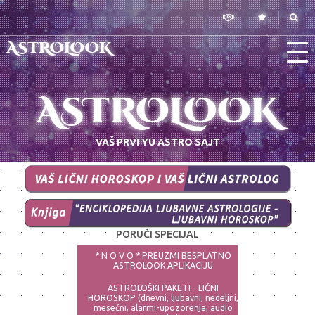
ASTROLOOK
ASTROLOOK
VAŠ PRVI YU ASTRO SAJT
PORUČI SPECIJAL
* N O V O * PREUZMI BESPLATNO
ASTROLOOK APLIKACIJU
ASTROLOŠKI PAKETI - LIČNI
HOROSKOP (dnevni, ljubavni, nedeljni,
mesečni, alarmi-upozorenja, audio