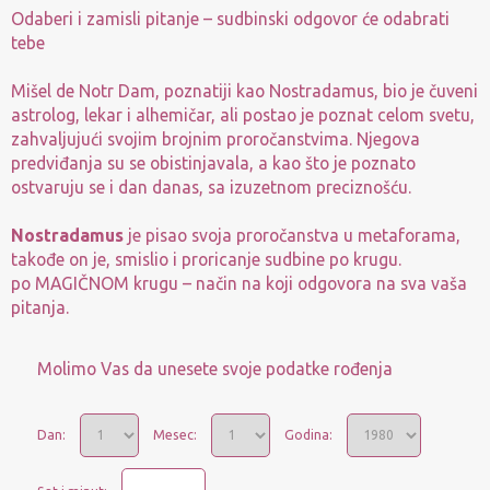
Odaberi i zamisli pitanje – sudbinski odgovor će odabrati
tebe
Mišel de Notr Dam, poznatiji kao Nostradamus, bio je čuveni
astrolog, lekar i alhemičar, ali postao je poznat celom svetu,
zahvaljujući svojim brojnim proročanstvima. Njegova
predviđanja su se obistinjavala, a kao što je poznato
ostvaruju se i dan danas, sa izuzetnom preciznošću.
Nostradamus
je pisao svoja proročanstva u metaforama,
takođe on je, smislio i proricanje sudbine po krugu.
po MAGIČNOM krugu – način na koji odgovora na sva vaša
pitanja.
Molimo Vas da unesete svoje podatke rođenja
Dan:
Mesec:
Godina: