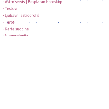
Astro servis | Besplatan horoskop
Testovi
Ljubavni astroprofil
Tarot
Karte sudbine
Numerologija
Mesečeve mene
Horoskopi poznatih ličnosti
Sanovnik
Nostradamusovo predvidjanje budućnosti
Bioritam
Izračunavanje horoskopskog podznaka
© ASTROLOOK 1999. - 2026. All rights reserved.
Autorska prava zaštićena 006/2018 u JAA
AUTORSKA AGENCIJA
Izrada i tehnička podrška
QUANTOX.COM
USLOVI KUPOVINE I POLITIKA PRIVATNOSTI
|
Kontakt