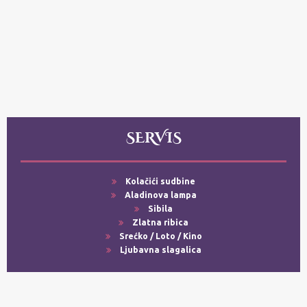
SERVIS
Kolačići sudbine
Aladinova lampa
Sibila
Zlatna ribica
Srećko / Loto / Kino
Ljubavna slagalica