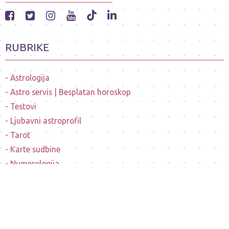
RUBRIKE
Astrologija
Astro servis | Besplatan horoskop
Testovi
Ljubavni astroprofil
Tarot
Karte sudbine
Numerologija
Mesečeve mene
Horoskopi poznatih ličnosti
Sanovnik
Nostradamusovo predvidjanje budućnosti