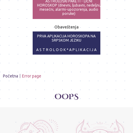
ASTROLOŠKI PAKETI - LIČNI
HOROSKOP (dnevni, ljubavni, nedeljni,
mesečni, alarmi-upozorenja, audio
poruke)
ASTRO-PSIHOLOG - NAJPRECIZNIJE
Obaveštenja
ANALIZE
PRVA APLIKACIJA HOROSKOPA NA
SRPSKOM JEZIKU
A S T R O L O O K * A P L I K A C I J A
Početna
Error page
OOPS