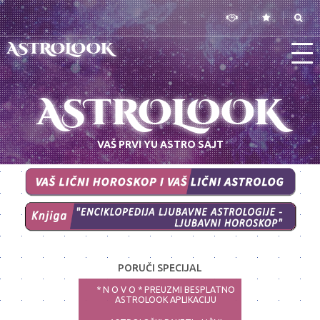
ASTROLOOK
ASTROLOOK
VAŠ PRVI YU ASTRO SAJT
PORUČI SPECIJAL
* N O V O * PREUZMI BESPLATNO
ASTROLOOK APLIKACIJU