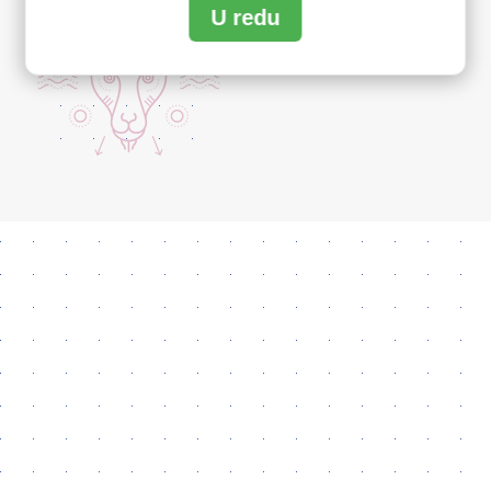
U redu