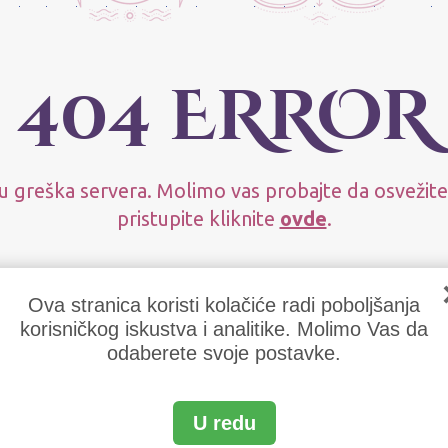
404 ERROR
u greška servera. Molimo vas probajte da osvežite
pristupite kliknite
ovde
.
Ova stranica koristi kolačiće radi poboljšanja
korisničkog iskustva i analitike. Molimo Vas da
odaberete svoje postavke.
U redu