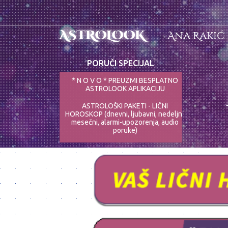
ASTROLOOK
Ana Rakić
PORUČI SPECIJAL
* N O V O * PREUZMI BESPLATNO
ASTROLOOK APLIKACIJU
ASTROLOŠKI PAKETI - LIČNI
HOROSKOP (dnevni, ljubavni, nedeljni,
mesečni, alarmi-upozorenja, audio
poruke)
ASTRO-PSIHOLOG - NAJPRECIZNIJE
ANALIZE