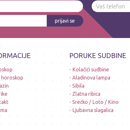
prijavi se
ORMACIJE
PORUKE SUDBINE
oskop
Kolačići sudbine
i horoskop
Aladinova lampa
azin
Sibila
ike
Zlatna ribica
takt
Srećko / Loto / Kino
ama
Ljubavna slagalica