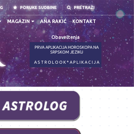
NG
PORUKE SUDBINE
PRETRAŽI
MAGAZIN
ANA RAKIĆ
KONTAKT
Obaveštenja
K
PRVA APLIKACIJA HOROSKOPA NA
SRPSKOM JEZIKU
A S T R O L O O K * A P L I K A C I J A