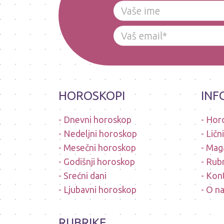
HOROSKOPI
INF
Dnevni horoskop
Hor
Nedeljni horoskop
Ličn
Mesečni horoskop
Mag
Godišnji horoskop
Rubr
Srećni dani
Kon
Ljubavni horoskop
O n
RUBRIKE