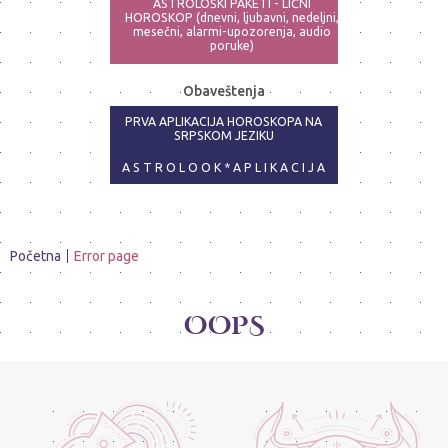
ASTROLOŠKI PAKETI - LIČNI
HOROSKOP (dnevni, ljubavni, nedeljni,
mesečni, alarmi-upozorenja, audio
poruke)
ASTRO-PSIHOLOG - NAJPRECIZNIJE
Obaveštenja
ANALIZE
PRVA APLIKACIJA HOROSKOPA NA
SRPSKOM JEZIKU
A S T R O L O O K * A P L I K A C I J A
Početna
Error page
OOPS