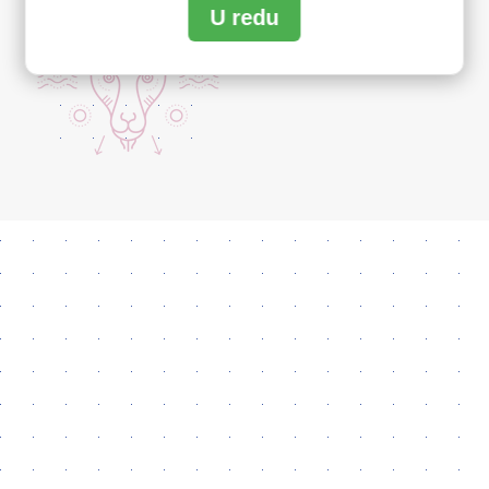
U redu