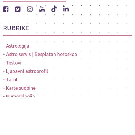
RUBRIKE
Astrologija
Astro servis | Besplatan horoskop
Testovi
Ljubavni astroprofil
Tarot
Karte sudbine
Numerologija
Mesečeve mene
Horoskopi poznatih ličnosti
Sanovnik
Nostradamusovo predvidjanje budućnosti