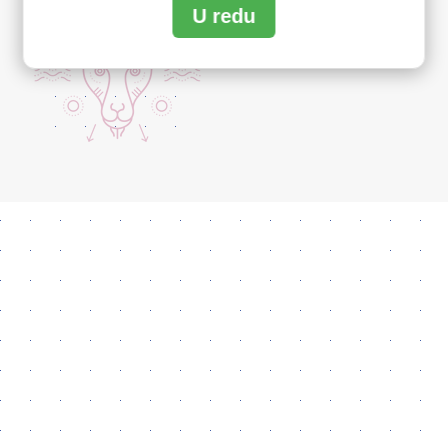
U redu