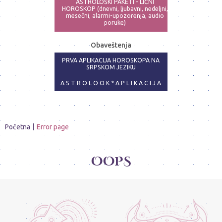
ASTROLOŠKI PAKETI - LIČNI
HOROSKOP (dnevni, ljubavni, nedeljni,
mesečni, alarmi-upozorenja, audio
poruke)
ASTRO-PSIHOLOG - NAJPRECIZNIJE
Obaveštenja
ANALIZE
PRVA APLIKACIJA HOROSKOPA NA
SRPSKOM JEZIKU
A S T R O L O O K * A P L I K A C I J A
Početna
Error page
OOPS