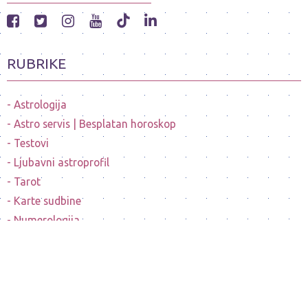
RUBRIKE
Astrologija
Astro servis | Besplatan horoskop
Testovi
Ljubavni astroprofil
Tarot
Karte sudbine
Numerologija
Mesečeve mene
Horoskopi poznatih ličnosti
Sanovnik
Nostradamusovo predvidjanje budućnosti