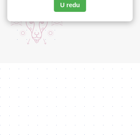
U redu