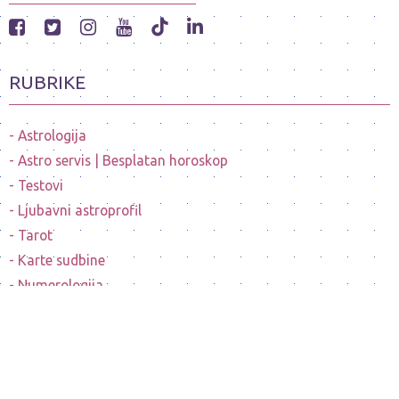
RUBRIKE
Astrologija
Astro servis | Besplatan horoskop
Testovi
Ljubavni astroprofil
Tarot
Karte sudbine
Numerologija
Mesečeve mene
Horoskopi poznatih ličnosti
Sanovnik
Nostradamusovo predvidjanje budućnosti