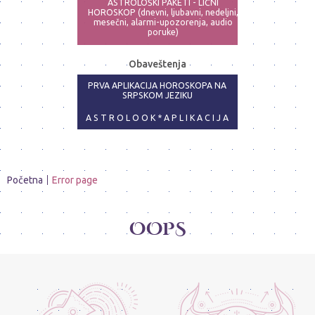
ASTROLOŠKI PAKETI - LIČNI
HOROSKOP (dnevni, ljubavni, nedeljni,
mesečni, alarmi-upozorenja, audio
poruke)
ASTRO-PSIHOLOG - NAJPRECIZNIJE
Obaveštenja
ANALIZE
PRVA APLIKACIJA HOROSKOPA NA
SRPSKOM JEZIKU
A S T R O L O O K * A P L I K A C I J A
Početna
Error page
OOPS