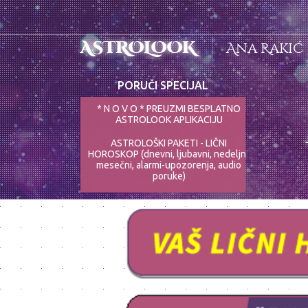
ASTROLOOK
Ana Rakić
PORUČI SPECIJAL
* N O V O * PREUZMI BESPLATNO
ASTROLOOK APLIKACIJU
ASTROLOŠKI PAKETI - LIČNI
HOROSKOP (dnevni, ljubavni, nedeljni,
mesečni, alarmi-upozorenja, audio
poruke)
ASTRO-PSIHOLOG - NAJPRECIZNIJE
ANALIZE