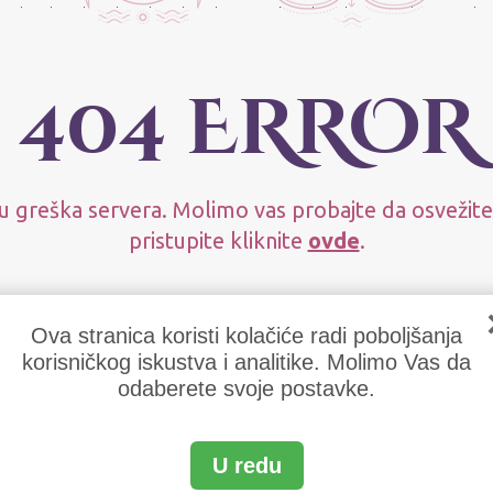
404 ERROR
u greška servera. Molimo vas probajte da osvežite
pristupite kliknite
ovde
.
Ova stranica koristi kolačiće radi poboljšanja
korisničkog iskustva i analitike. Molimo Vas da
odaberete svoje postavke.
U redu