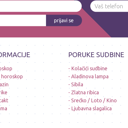
prijavi se
ORMACIJE
PORUKE SUDBINE
oskop
Kolačići sudbine
i horoskop
Aladinova lampa
azin
Sibila
ike
Zlatna ribica
takt
Srećko / Loto / Kino
ama
Ljubavna slagalica