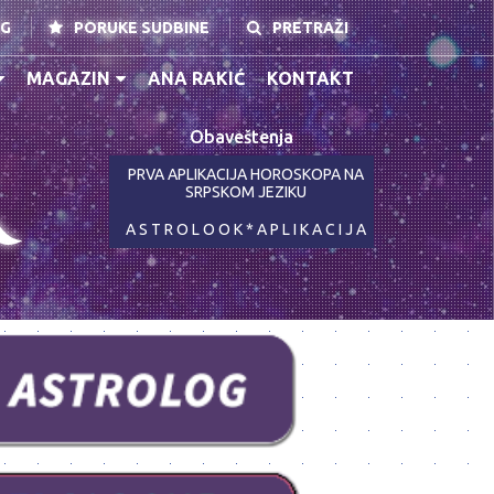
NG
PORUKE SUDBINE
PRETRAŽI
MAGAZIN
ANA RAKIĆ
KONTAKT
Obaveštenja
K
PRVA APLIKACIJA HOROSKOPA NA
SRPSKOM JEZIKU
A S T R O L O O K * A P L I K A C I J A