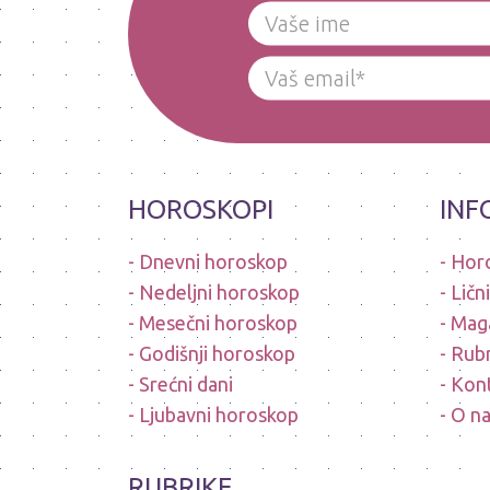
HOROSKOPI
INF
Dnevni horoskop
Hor
Nedeljni horoskop
Ličn
Mesečni horoskop
Mag
Godišnji horoskop
Rubr
Srećni dani
Kon
Ljubavni horoskop
O n
RUBRIKE