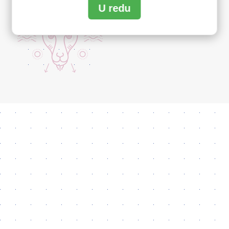
U redu