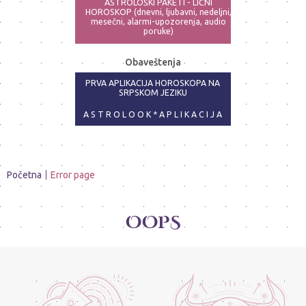
ASTROLOŠKI PAKETI - LIČNI
HOROSKOP (dnevni, ljubavni, nedeljni,
mesečni, alarmi-upozorenja, audio
poruke)
ASTRO-PSIHOLOG - NAJPRECIZNIJE
Obaveštenja
ANALIZE
PRVA APLIKACIJA HOROSKOPA NA
SRPSKOM JEZIKU
A S T R O L O O K * A P L I K A C I J A
Početna
Error page
OOPS