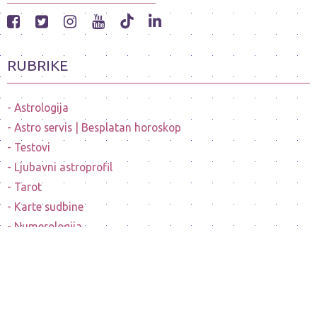
RUBRIKE
Astrologija
Astro servis | Besplatan horoskop
Testovi
Ljubavni astroprofil
Tarot
Karte sudbine
Numerologija
Mesečeve mene
Horoskopi poznatih ličnosti
Sanovnik
Nostradamusovo predvidjanje budućnosti