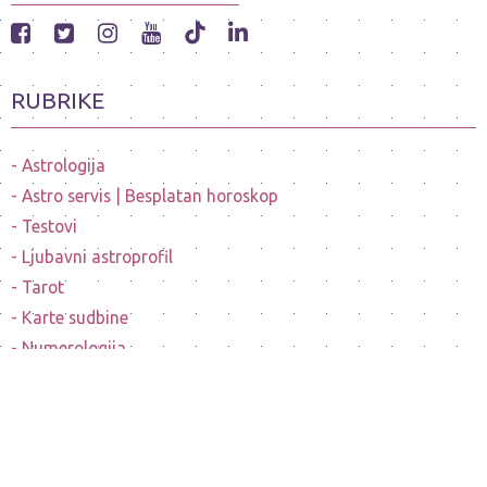
RUBRIKE
Astrologija
Astro servis | Besplatan horoskop
Testovi
Ljubavni astroprofil
Tarot
Karte sudbine
Numerologija
Mesečeve mene
Horoskopi poznatih ličnosti
Sanovnik
Nostradamusovo predvidjanje budućnosti