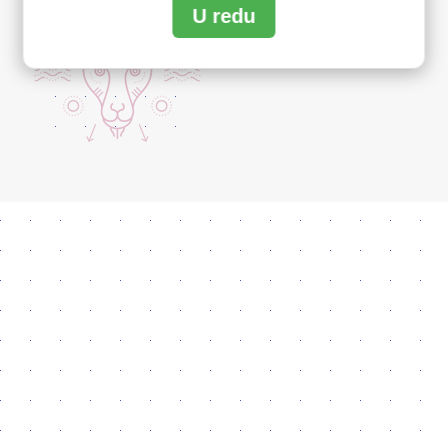
U redu