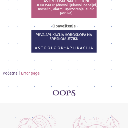
ASTROLOŠKI PAKETI - LIČNI
HOROSKOP (dnevni, ljubavni, nedeljni,
mesečni, alarmi-upozorenja, audio
poruke)
ASTRO-PSIHOLOG - NAJPRECIZNIJE
Obaveštenja
ANALIZE
PRVA APLIKACIJA HOROSKOPA NA
SRPSKOM JEZIKU
A S T R O L O O K * A P L I K A C I J A
Početna
Error page
OOPS