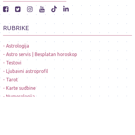
RUBRIKE
Astrologija
Astro servis | Besplatan horoskop
Testovi
Ljubavni astroprofil
Tarot
Karte sudbine
Numerologija
Mesečeve mene
Horoskopi poznatih ličnosti
Sanovnik
Nostradamusovo predvidjanje budućnosti