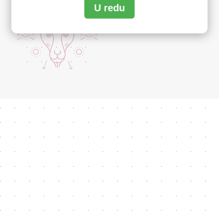
U redu