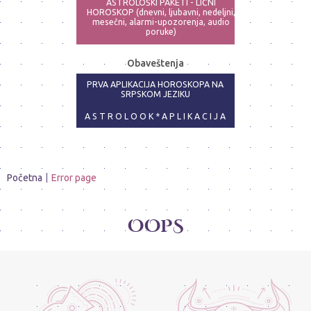
ASTROLOŠKI PAKETI - LIČNI
HOROSKOP (dnevni, ljubavni, nedeljni,
mesečni, alarmi-upozorenja, audio
poruke)
ASTRO-PSIHOLOG - NAJPRECIZNIJE
Obaveštenja
ANALIZE
PRVA APLIKACIJA HOROSKOPA NA
SRPSKOM JEZIKU
A S T R O L O O K * A P L I K A C I J A
Početna
Error page
OOPS