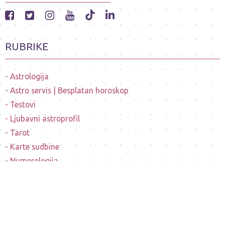
RUBRIKE
Astrologija
Astro servis | Besplatan horoskop
Testovi
Ljubavni astroprofil
Tarot
Karte sudbine
Numerologija
Mesečeve mene
Horoskopi poznatih ličnosti
Sanovnik
Nostradamusovo predvidjanje budućnosti