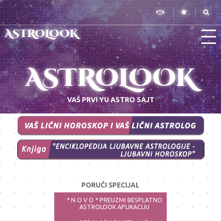
ASTROLOOK
ASTROLOOK
VAŠ PRVI YU ASTRO SAJT
PORUČI SPECIJAL
* N O V O * PREUZMI BESPLATNO
ASTROLOOK APLIKACIJU