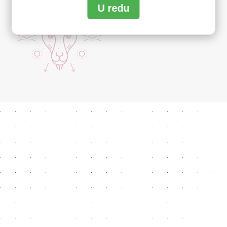
U redu