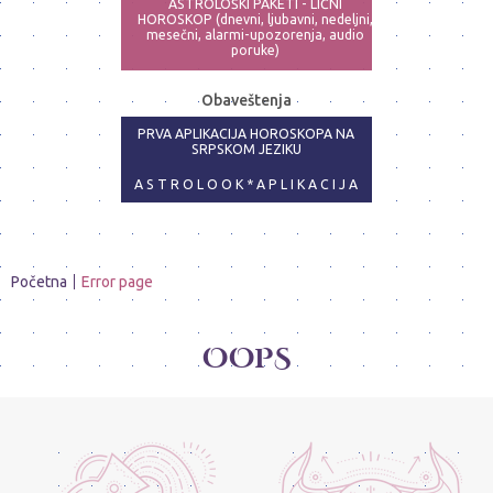
ASTROLOŠKI PAKETI - LIČNI
HOROSKOP (dnevni, ljubavni, nedeljni,
mesečni, alarmi-upozorenja, audio
poruke)
ASTRO-PSIHOLOG - NAJPRECIZNIJE
Obaveštenja
ANALIZE
PRVA APLIKACIJA HOROSKOPA NA
SRPSKOM JEZIKU
A S T R O L O O K * A P L I K A C I J A
Početna
Error page
OOPS