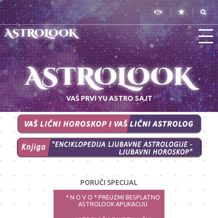
ASTROLOOK
ASTROLOOK
VAŠ PRVI YU ASTRO SAJT
PORUČI SPECIJAL
* N O V O * PREUZMI BESPLATNO
ASTROLOOK APLIKACIJU