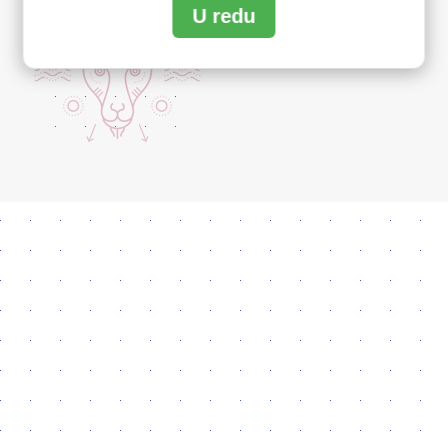
U redu