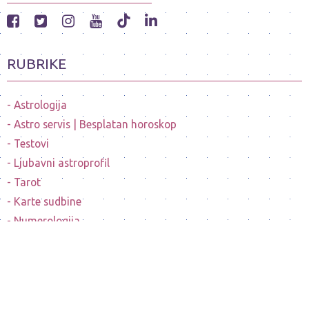
RUBRIKE
Astrologija
Astro servis | Besplatan horoskop
Testovi
Ljubavni astroprofil
Tarot
Karte sudbine
Numerologija
Mesečeve mene
Horoskopi poznatih ličnosti
Sanovnik
Nostradamusovo predvidjanje budućnosti