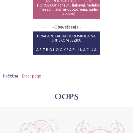
ASTROLOŠKI PAKETI - LIČNI
HOROSKOP (dnevni, ljubavni, nedeljni,
mesečni, alarmi-upozorenja, audio
poruke)
ASTRO-PSIHOLOG - NAJPRECIZNIJE
Obaveštenja
ANALIZE
PRVA APLIKACIJA HOROSKOPA NA
SRPSKOM JEZIKU
A S T R O L O O K * A P L I K A C I J A
Početna
Error page
OOPS