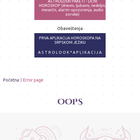
ASTROLOŠKI PAKETI - LIČNI
HOROSKOP (dnevni, ljubavni, nedeljni,
mesečni, alarmi-upozorenja, audio
poruke)
ASTRO-PSIHOLOG - NAJPRECIZNIJE
Obaveštenja
ANALIZE
PRVA APLIKACIJA HOROSKOPA NA
SRPSKOM JEZIKU
A S T R O L O O K * A P L I K A C I J A
Početna
Error page
OOPS