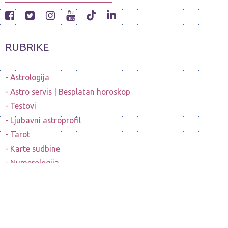
RUBRIKE
Astrologija
Astro servis | Besplatan horoskop
Testovi
Ljubavni astroprofil
Tarot
Karte sudbine
Numerologija
Mesečeve mene
Horoskopi poznatih ličnosti
Sanovnik
Nostradamusovo predvidjanje budućnosti