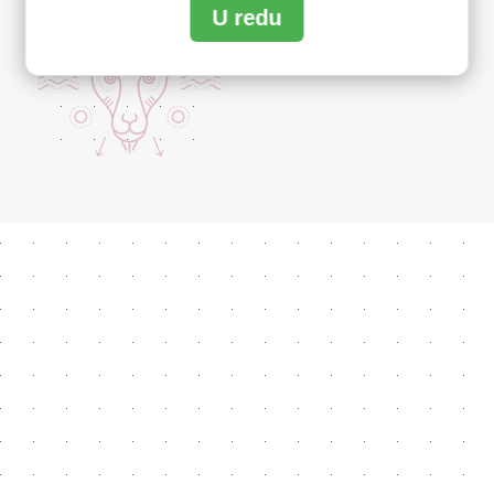
U redu