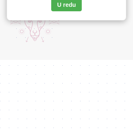
U redu