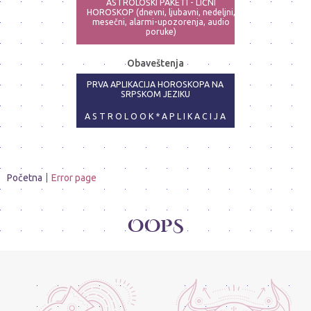
ASTROLOŠKI PAKETI - LIČNI
HOROSKOP (dnevni, ljubavni, nedeljni,
mesečni, alarmi-upozorenja, audio
poruke)
ASTRO-PSIHOLOG - NAJPRECIZNIJE
Obaveštenja
ANALIZE
PRVA APLIKACIJA HOROSKOPA NA
SRPSKOM JEZIKU
A S T R O L O O K * A P L I K A C I J A
Početna
Error page
OOPS