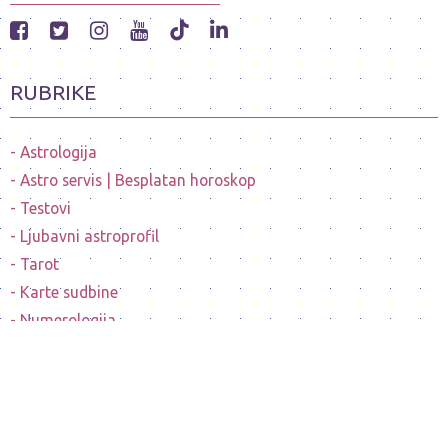
RUBRIKE
Astrologija
Astro servis | Besplatan horoskop
Testovi
Ljubavni astroprofil
Tarot
Karte sudbine
Numerologija
Mesečeve mene
Horoskopi poznatih ličnosti
Sanovnik
Nostradamusovo predvidjanje budućnosti