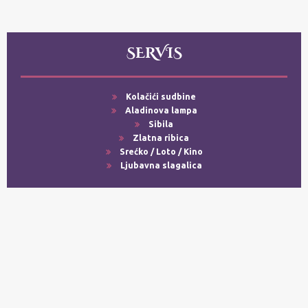
SERVIS
Kolačići sudbine
Aladinova lampa
Sibila
Zlatna ribica
Srećko / Loto / Kino
Ljubavna slagalica