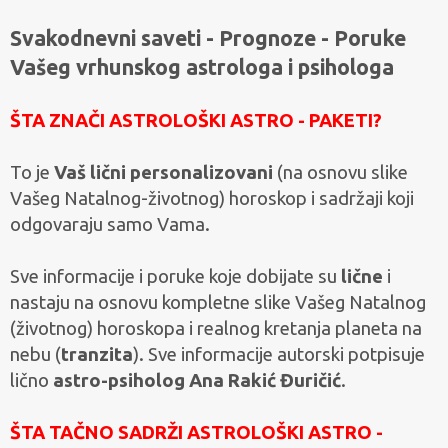
Svakodnevni saveti - Prognoze - Poruke
Vašeg vrhunskog astrologa i psihologa
ŠTA ZNAČI ASTROLOŠKI ASTRO - PAKETI?
To je
Vaš lični personalizovani
(na osnovu slike
Vašeg Natalnog-životnog) horoskop i sadržaji koji
odgovaraju samo Vama.
Sve informacije i poruke koje dobijate su
lične
i
nastaju na osnovu kompletne slike Vašeg Natalnog
(životnog) horoskopa i realnog kretanja planeta na
nebu (
tranzita
). Sve informacije autorski potpisuje
lično
astro-psiholog Ana Rakić Đuričić
.
ŠTA TAČNO SADRŽI ASTROLOŠKI ASTRO -