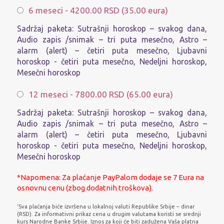
6 meseci - 4200.00 RSD (35.00 eura)
Sadržaj paketa: Sutrašnji horoskop – svakog dana,
posto
Audio zapis /snimak – tri puta mesečno, Astro –
alarm (alert) – četiri puta mesečno, Ljubavni
horoskop - četiri puta mesečno, Nedeljni horoskop,
posto
Mesečni horoskop
12 meseci - 7800.00 RSD (65.00 eura)
Sadržaj paketa: Sutrašnji horoskop – svakog dana,
Audio zapis /snimak – tri puta mesečno, Astro –
alarm (alert) – četiri puta mesečno, Ljubavni
horoskop - četiri puta mesečno, Nedeljni horoskop,
Mesečni horoskop
*Napomena: Za plaćanje PayPalom dodaje se 7 Eura na
osnovnu cenu (zbog dodatnih troškova).
‘Sva plaćanja biće izvršena u lokalnoj valuti Republike Srbije – dinar
(RSD). Za informativni prikaz cena u drugim valutama koristi se srednji
kurs Narodne Banke Srbije. Iznos za koji će biti zadužena Vaša platna