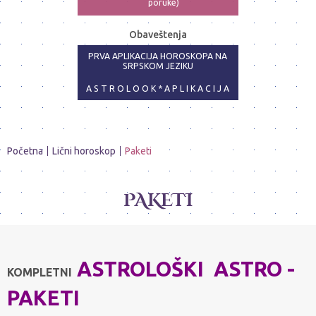
poruke)
ASTRO-PSIHOLOG - NAJPRECIZNIJE
Obaveštenja
ANALIZE
PRVA APLIKACIJA HOROSKOPA NA
SRPSKOM JEZIKU
A S T R O L O O K * A P L I K A C I J A
Početna
Lični horoskop
Paketi
PAKETI
ASTROLOŠKI ASTRO -
KOMPLETNI
PAKETI