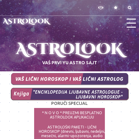
ASTROLOOK
ASTROLOOK
VAŠ PRVI YU ASTRO SAJT
PORUČI SPECIJAL
* N O V O * PREUZMI BESPLATNO
ASTROLOOK APLIKACIJU
ASTROLOŠKI PAKETI - LIČNI
HOROSKOP (dnevni, ljubavni, nedeljni,
mesečni, alarmi-upozorenja, audio