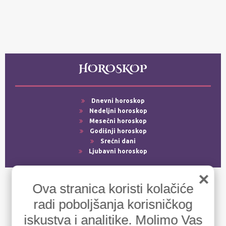
HOROSKOP
Dnevni horoskop
Nedeljni horoskop
Mesečni horoskop
Godišnji horoskop
Srećni dani
Ljubavni horoskop
×
Ova stranica koristi kolačiće
radi poboljšanja korisničkog
iskustva i analitike. Molimo Vas