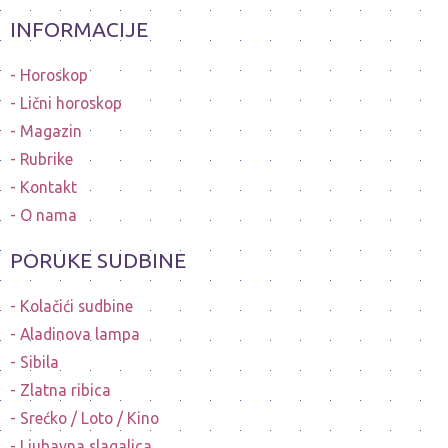
INFORMACIJE
Horoskop
Lični horoskop
Magazin
Rubrike
Kontakt
O nama
PORUKE SUDBINE
Kolačići sudbine
Aladinova lampa
Sibila
Zlatna ribica
Srećko / Loto / Kino
Ljubavna slagalica