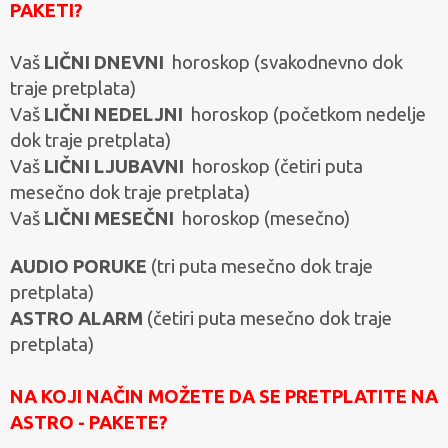
PAKETI?
Vaš
LIČNI DNEVNI
horoskop (svakodnevno dok
traje pretplata)
Vaš
LIČNI NEDELJNI
horoskop (početkom nedelje
dok traje pretplata)
Vaš
LIČNI LJUBAVNI
horoskop (četiri puta
mesečno dok traje pretplata)
Vaš
LIČNI MESEČNI
horoskop (mesečno)
AUDIO PORUKE
(tri puta mesečno dok traje
pretplata)
ASTRO ALARM
(četiri puta mesečno dok traje
pretplata)
NA KOJI NAČIN MOŽETE DA SE PRETPLATITE NA
ASTRO - PAKETE?