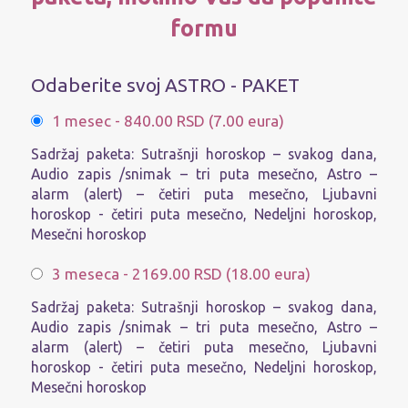
formu
Odaberite svoj ASTRO - PAKET
Une
1 mesec - 840.00 RSD (7.00 eura)
Sadržaj paketa: Sutrašnji horoskop – svakog dana,
Audio zapis /snimak – tri puta mesečno, Astro –
alarm (alert) – četiri puta mesečno, Ljubavni
Podac
horoskop - četiri puta mesečno, Nedeljni horoskop,
Mesečni horoskop
3 meseca - 2169.00 RSD (18.00 eura)
Sadržaj paketa: Sutrašnji horoskop – svakog dana,
Audio zapis /snimak – tri puta mesečno, Astro –
alarm (alert) – četiri puta mesečno, Ljubavni
horoskop - četiri puta mesečno, Nedeljni horoskop,
Sat
Mesečni horoskop