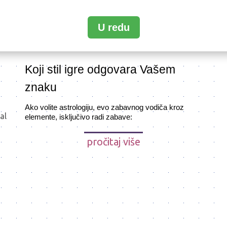
redu, sve dok ostane ono što jeste: prijatan ritual i
zabava, a ne obećanje dobitka. Zvezde mogu uticati
na raspoloženje, ali ishod igre uvek zavisi od slučaja.
U redu
Zato "srećan dan" shvatite kao poziv da se opustite, a
ne kao znak da rizikujete više nego što želite.
Koji stil igre odgovara Vašem
znaku
Ako volite astrologiju, evo zabavnog vodiča kroz
al
elemente, isključivo radi zabave:
pročitaj više