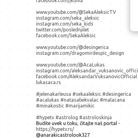
facebook.com/jkdiva
www.youtube.com/@SekaAleksicTV
instagram.com/seka_aleksic
instagram.com/seka_kids
twitter.com/poslednjilet
facebook.com/SekaAleksic
www.youtube.com/@desingerica
instagram.com/dragomirdespic_design
www.youtube.com/@AcaLukas
instagram.com/aleksandar_vuksanovic_offici
facebook.com/AleksandarVuksanovicOfficial
lukasaca.rs
#jelenakarleusa #sekaaleksic #desingerica
#acalukas #natasabekvalac #malacana
#minakostic #marijamikic
#hypetv
#astrolog
#astroloskinja
Budite uvek u toku, čitajte naš portal -
https://hypetv.rs/
@anarakicastrolook327