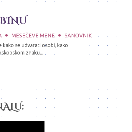
DBINU
A
MESEČEVE MENE
SANOVNIK
e kako se udvarati osobi, kako
roskopskom znaku...
ALU: