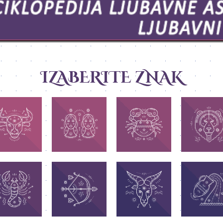
IZABERITE ZNAK
BIK
BLIZANCI
RAK
LAV
ihov moto je: Ja
Njihov moto je: Ja
Njihov moto je: Ja
Njihov moto je:
am - posedujem!
mislim! Najvažnija
osećam! Najvažnije
želim! Najvažn
važnije im je da
im je: sloboda
im je da uživaju u
im je da se poka
drže ono što im
mišljenja.
svojim osećanjima.
najboljem svet
pripada.
STRELAC
ŠKORPION
JARAC
VODOLIJ
Njihov moto je: Ja
ihov moto je: Ja
Njihov moto je: Ja
istražujem -
Njihov moto je:
zaslužujem!
ispravljam!
sagledavam!
znam! Najvažn
važnije im je:da
Najvažnije im je da
Najvažnije im je da
im je sloboda, al
obiju šta i koga
od limuna mogu da
istražuju i vide celu
sve.
žele.
naprave limunadu.
sliku.