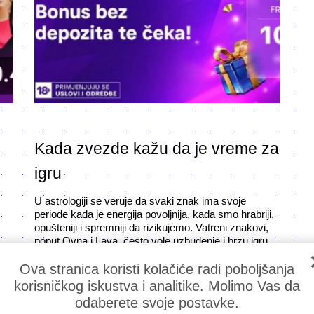
Kada zvezde kažu da je vreme za
igru
U astrologiji se veruje da svaki znak ima svoje
periode kada je energija povoljnija, kada smo hrabriji,
opušteniji i spremniji da rizikujemo. Vatreni znakovi,
poput Ovna i Lava, često vole uzbuđenje i brzu igru,
dok zemljani znakovi, kao što su Bik i Devica, radije
Ova stranica koristi kolačiće radi poboljšanja
biraju strpljiv i promišljen pristup.
korisničkog iskustva i analitike. Molimo Vas da
Mesečeve mene i takozvani "srećni dani" mnogima
odaberete svoje postavke.
daju dodatnu dozu samopouzdanja. I to je sasvim u