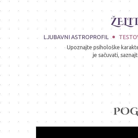
ŽELI
LJUBAVNI ASTROPROFIL
TESTO
Upoznajte psihološke karakter
je sačuvati, sazna
POG