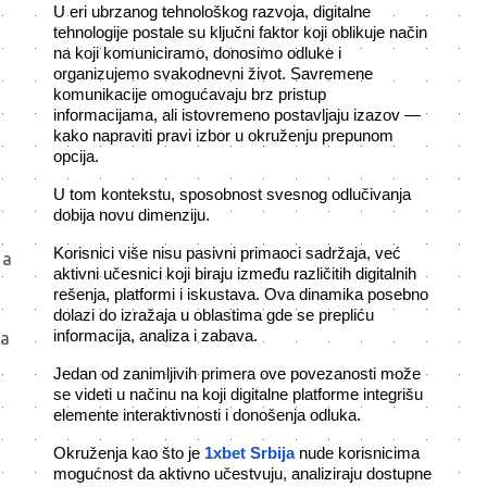
U eri ubrzanog tehnološkog razvoja, digitalne
tehnologije postale su ključni faktor koji oblikuje način
na koji komuniciramo, donosimo odluke i
organizujemo svakodnevni život. Savremene
komunikacije omogućavaju brz pristup
informacijama, ali istovremeno postavljaju izazov —
kako napraviti pravi izbor u okruženju prepunom
opcija.
U tom kontekstu, sposobnost svesnog odlučivanja
dobija novu dimenziju.
Korisnici više nisu pasivni primaoci sadržaja, već
 а
aktivni učesnici koji biraju između različitih digitalnih
rešenja, platformi i iskustava. Ova dinamika posebno
dolazi do izražaja u oblastima gde se prepliću
informacija, analiza i zabava.
на
а
Jedan od zanimljivih primera ove povezanosti može
se videti u načinu na koji digitalne platforme integrišu
elemente interaktivnosti i donošenja odluka.
Okruženja kao što je
1xbet Srbija
nude korisnicima
mogućnost da aktivno učestvuju, analiziraju dostupne