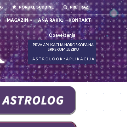
NG
PORUKE SUDBINE
PRETRAŽI
MAGAZIN
ANA RAKIĆ
KONTAKT
Obaveštenja
K
PRVA APLIKACIJA HOROSKOPA NA
SRPSKOM JEZIKU
A S T R O L O O K * A P L I K A C I J A