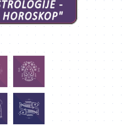
DEVICA
Njihov moto je: Ja
 Ja
analiziram -
ije
zaključujem!
žu u
Najvažnije im je
lu.
donošenje odluka.
A
RIBE
 Ja
Njihov moto je: Ja
ija
verujem! Najvažnije
i za
im je pravo da slede
svoje snove.