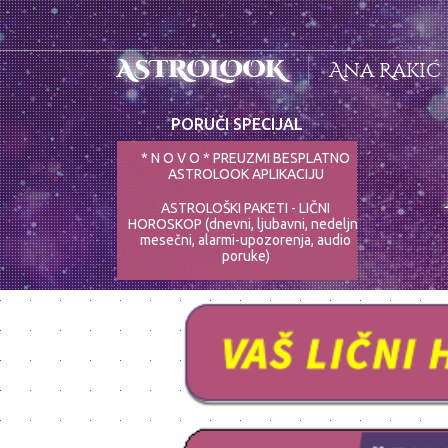
ASTROLOOK
Ana Rakić
PORUČI SPECIJAL
* N O V O * PREUZMI BESPLATNO
ASTROLOOK APLIKACIJU
ASTROLOŠKI PAKETI - LIČNI
HOROSKOP (dnevni, ljubavni, nedeljni,
mesečni, alarmi-upozorenja, audio
poruke)
ASTRO-PSIHOLOG - NAJPRECIZNIJE
ANALIZE