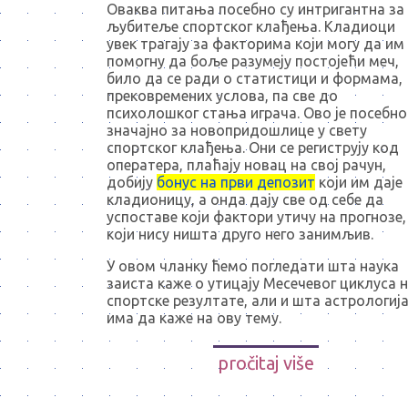
Оваква питања посебно су интригантна за
љубитеље спортског клађења. Кладиоци
увек трагају за факторима који могу да им
помогну да боље разумеју постојећи меч,
било да се ради о статистици и формама,
прековремених услова, па све до
психолошког стања играча. Ово је посебно
значајно за новопридошлице у свету
спортског клађења. Они се региструју код
оператера, плаћају новац на свој рачун,
добију
бонус на први депозит
који им даје
кладионицу, а онда дају све од себе да
успоставе који фактори утичу на прогнозе,
који нису ништа друго него занимљив.
У овом чланку ћемо погледати шта наука
заиста каже о утицају Месечевог циклуса 
спортске резултате, али и шта астрологиј
има да каже на ову тему.
pročitaj više