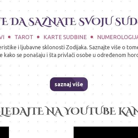
TE DA SAZNATE SVOJU SU
VI
TAROT
KARTE SUDBINE
NUMEROLOGIJ
istike i ljubavne sklonosti Zodijaka. Saznajte više o tom
jte kako se ponašaju i šta privlači osobe u određenom ho
saznaj više
LEDAJTE NA YOUTUBE KAN