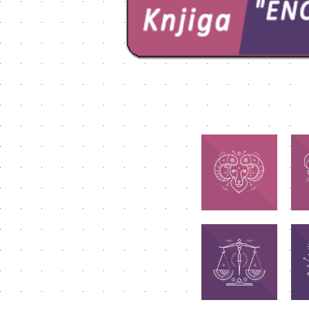
OVAN
Njihov moto je: Ja
Nj
sam! Najvažnije im
im
je da svako može da
Naj
bude ono što jeste,
za
bez pretvaranja.
VAGA
Njihov moto je: Ja
Nj
postižem
ravnotežu!
Naj
Najvažnije im je da
d
ugode drugima i
sebi.