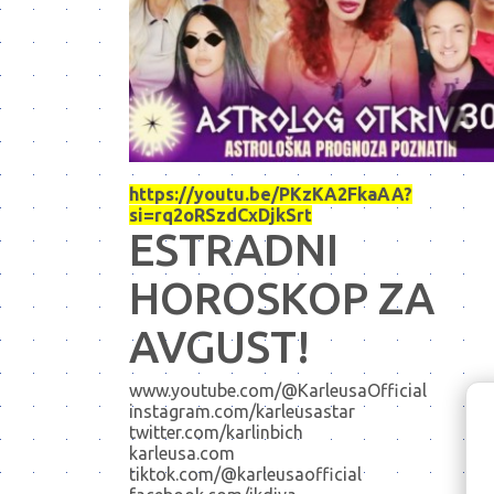
https://youtu.be/PKzKA2FkaAA?
si=rq2oRSzdCxDjkSrt
ESTRADNI
HOROSKOP ZA
AVGUST!
www.youtube.com/@KarleusaOfficial
instagram.com/karleusastar
twitter.com/karlinbich
karleusa.com
tiktok.com/@karleusaofficial