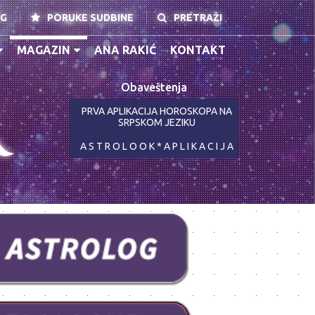
NG
PORUKE SUDBINE
PRETRAŽI
MAGAZIN
ANA RAKIĆ
KONTAKT
Obaveštenja
K
PRVA APLIKACIJA HOROSKOPA NA
SRPSKOM JEZIKU
A S T R O L O O K * A P L I K A C I J A