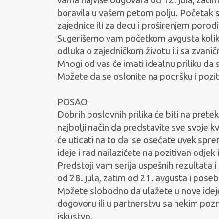
vama najviše odgovara od 12. jula, zat
boravila u vašem petom polju. Početak 
zajednice ili za decu i proširenjem porodi
Sugerišemo vam početkom avgusta kolik
odluka o zajedničkom životu ili sa zvani
Mnogi od vas će imati idealnu priliku da 
Možete da se oslonite na podršku i poziti
POSAO
Dobrih poslovnih prilika će biti na pretek
najbolji način da predstavite sve svoje kv
će uticati na to da
se osećate uvek spremn
ideje i rad nailazićete na pozitivan odjek
Predstoji vam serija uspešnih rezultata i
od 28. jula, zatim od 21. avgusta i pos
Možete slobodno da ulažete u nove ideje, 
dogovoru ili u partnerstvu sa nekim po
iskustvo.