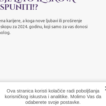
ispuniti!?
 karijere, a koga nove ljubavi ili proširenje
skopu za 2024. godinu, koji samo za vas donosi
holog.
Ova stranica koristi kolačiće radi poboljšanja
korisničkog iskustva i analitike. Molimo Vas da
odaberete svoje postavke.