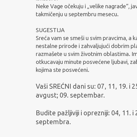
Neke Vage očekuju i „velike nagrade“, ja
takmičenju u septembru mesecu.
SUGESTIJA
Sreća vam se smeši u svim pravcima, a k
nestalne prirode i zahvaljujući dobrim 
razmašete u svim životnim oblastima. Im
otkucavaju minute posvećene ljubavi, zab
kojima ste posvećeni.
Vaši SREĆNI dani su: 07, 11, 19. i 25. 
avgust; 09. septembar.
Budite pažljiviji i oprezniji: 04, 11. 
septembra.