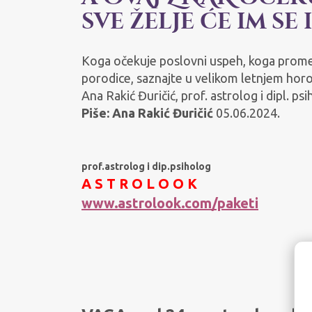
sve želje će im se 
Koga očekuje poslovni uspeh, koga promena
porodice, saznajte u velikom letnjem horo
Ana Rakić Đuričić, prof. astrolog i dipl. psi
Piše:
Ana Rakić Đuričić
05.06.2024.
prof.astrolog i dip.psiholog
A S T R O L O O K
www.astrolook.com/paketi