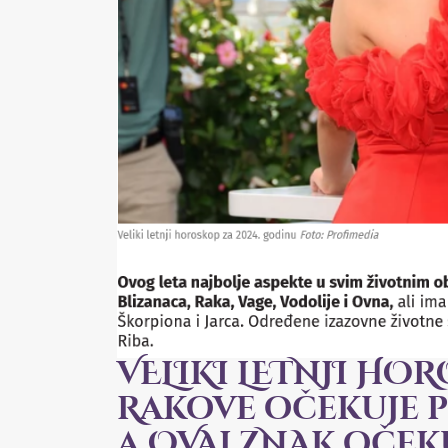
VELIKI LETNJI HO
Rakove očekuje p
a OVAJ ZNAK očeku