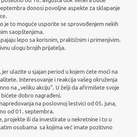
im posebno od 16. avgusta dok Venera bude
septembra donosi povoljne aspekte za sklapanje
ce.
o je to moguće usporite se sprovođenjem nekih
čnim saopštenjima.
spajaju lepo sa korisnim, praktičnim i primenjivim.
vnu ulogu brojih prijatelja.
, jer ulazite u sjajan period u kojem ćete moći na
alitete. Interesovanje i reakcija vašeg okruženja
o na „veliku akciju“. U želji da afirmišete svoje
 i bićete dobro nagrađeni.
 napredovanja na poslovnoj lestvici od 05. juna,
ebno od 01. septembra.
projekte ili da investirate u nekretnine i to u
znatim osobama
sa kojima već imate pozitivno