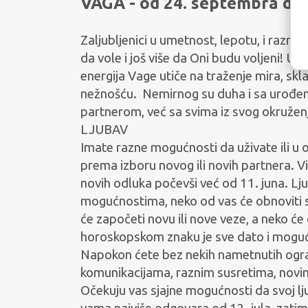
VAGA - od 24. septembra do 
Zaljubljenici u umetnost, lepotu, i razne (
da vole i još više da Oni budu voljeni! 
energija Vage utiče na traženje mira, skla
nežnošću.
Nemirnog su duha i sa urođe
partnerom, već sa svima iz svog okružen
LJUBAV
Imate razne mogućnosti da uživate ili u
prema izboru novog ili novih partnera. Vi
novih odluka počevši već od 11. juna. Lj
mogućnostima, neko od vas će obnoviti s
će započeti novu ili nove veze, a neko će
horoskopskom znaku je sve dato i mogu
Napokon ćete bez nekih nametnutih ogran
komunikacijama, raznim susretima, novi
Očekuju vas sjajne mogućnosti da svoj lju