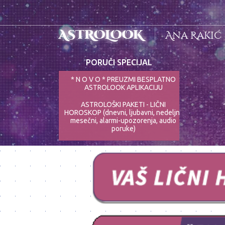
ASTROLOOK
Ana Rakić
PORUČI SPECIJAL
* N O V O * PREUZMI BESPLATNO
ASTROLOOK APLIKACIJU
ASTROLOŠKI PAKETI - LIČNI
HOROSKOP (dnevni, ljubavni, nedeljni,
mesečni, alarmi-upozorenja, audio
poruke)
ASTRO-PSIHOLOG - NAJPRECIZNIJE
ANALIZE