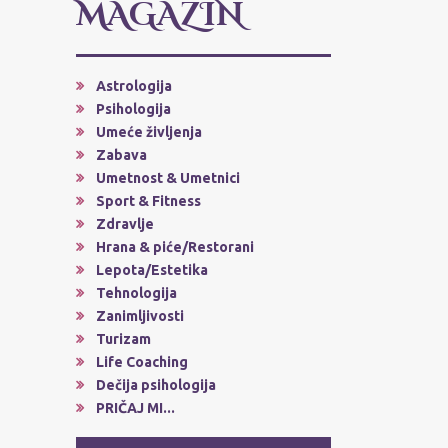
MAGAZIN
Astrologija
Psihologija
Umeće življenja
Zabava
Umetnost & Umetnici
Sport & Fitness
Zdravlje
Hrana & piće/Restorani
Lepota/Estetika
Tehnologija
Zanimljivosti
Turizam
Life Coaching
Dečija psihologija
PRIČAJ MI...