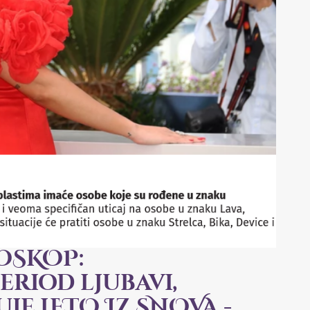
ROSKOP:
eriod ljubavi,
je LETO IZ SNOVA -