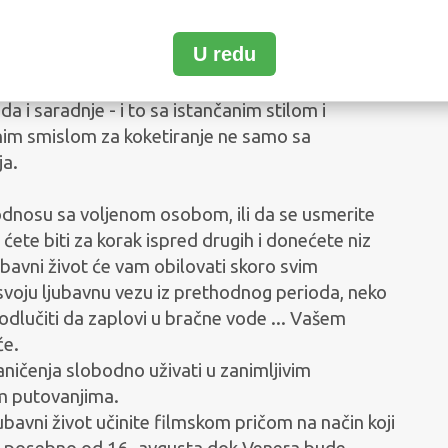
23. oktobra
U redu
ne)poznate životne čari, najviše u ljubav ... Vole
Uravnoteženo ulepšavanje porodice horoskopa,
da i saradnje - i to sa istančanim stilom i
nim smislom za koketiranje ne samo sa
ja.
 odnosu sa voljenom osobom, ili da se usmerite
 ćete biti za korak ispred drugih i donećete niz
ubavni život će vam obilovati skoro svim
voju ljubavnu vezu iz prethodnog perioda, neko
 odlučiti da zaplovi u bračne vode ... Vašem
će.
ičenja slobodno uživati u zanimljivim
m putovanjima.
bavni život učinite filmskom pričom na način koji