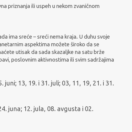
vna priznanja ili uspeh u nekom zvaničnom
ada ima sreće – sreći nema kraja. U duhu svoje
planetarnim aspektima možete široko da se
aćete utisak da sada skazaljke na satu brže
avi, poslovnim aktivnostima ili svim sadržajima
juni; 13, 19. i 31. juli; 03, 11, 19, 21. i 31.
i 24. juna; 12. jula, 08. avgusta i 02.