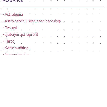
RUBRIKE
Astrologija
Astro servis | Besplatan horoskop
Testovi
Ljubavni astroprofil
Tarot
Karte sudbine
Numerologija
Mesečeve mene
Horoskopi poznatih ličnosti
Sanovnik
Nostradamusovo predvidjanje budućnosti
Bioritam
Izračunavanje horoskopskog podznaka