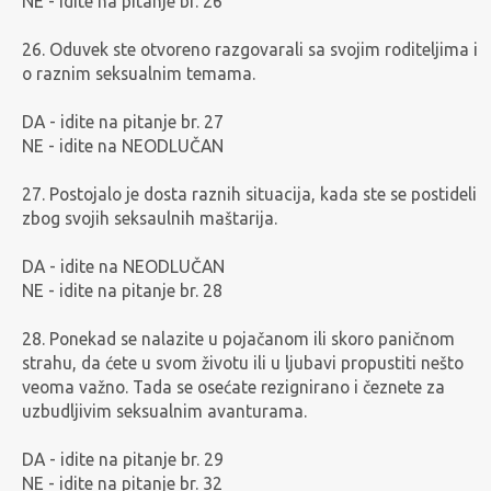
NE - idite na pitanje br. 26
26. Oduvek ste otvoreno razgovarali sa svojim roditeljima i
o raznim seksualnim temama.
DA - idite na pitanje br. 27
NE - idite na NEODLUČAN
27. Postojalo je dosta raznih situacija, kada ste se postideli
zbog svojih seksaulnih maštarija.
DA - idite na NEODLUČAN
NE - idite na pitanje br. 28
28. Ponekad se nalazite u pojačanom ili skoro paničnom
strahu, da ćete u svom životu ili u ljubavi propustiti nešto
veoma važno. Tada se osećate rezignirano i čeznete za
uzbudljivim seksualnim avanturama.
DA - idite na pitanje br. 29
NE - idite na pitanje br. 32