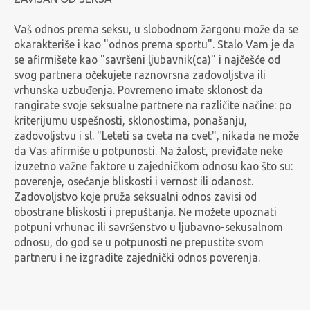
Vaš odnos prema seksu, u slobodnom žargonu može da se
okarakteriše i kao "odnos prema sportu". Stalo Vam je da
se afirmišete kao "savršeni ljubavnik(ca)" i najčešće od
svog partnera očekujete raznovrsna zadovoljstva ili
vrhunska uzbuđenja. Povremeno imate sklonost da
rangirate svoje seksualne partnere na različite načine: po
kriterijumu uspešnosti, sklonostima, ponašanju,
zadovoljstvu i sl. "Leteti sa cveta na cvet", nikada ne može
da Vas afirmiše u potpunosti. Na žalost, previđate neke
izuzetno važne faktore u zajedničkom odnosu kao što su:
poverenje, osećanje bliskosti i vernost ili odanost.
Zadovoljstvo koje pruža seksualni odnos zavisi od
obostrane bliskosti i prepuštanja. Ne možete upoznati
potpuni vrhunac ili savršenstvo u ljubavno-sekusalnom
odnosu, do god se u potpunosti ne prepustite svom
partneru i ne izgradite zajednički odnos poverenja.