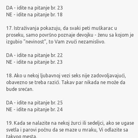
DA - idite na pitanje br. 23
NE - idite na pitanje br. 18
17. Istraživanja pokazuju, da svaki peti muškarac u
proseku, samo površno poznaje devojku - ženu sa kojom je
izgubio "nevinost", to Vam zvuči nezamislivo.
DA - idite na pitanje br. 22
NE - idite na pitanje br. 23
18. Ako u nekoj ljubavnoj vezi seks nije zadovoljavajući,
obavezno se treba razići. Takav par nikada ne može da
bude srećan.
DA - idite na pitanje br. 25
NE - idite na pitanje br. 24
19. Kada se nalazite na nekoj žurci ili sedeljci, ako se ugase
svetla i parovi počnu da se maze u mraku, Vi odlazite sa
takvog mesta.