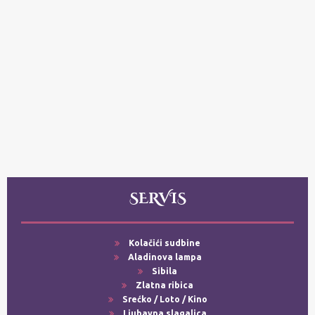
SERVIS
Kolačići sudbine
Aladinova lampa
Sibila
Zlatna ribica
Srećko / Loto / Kino
Ljubavna slagalica