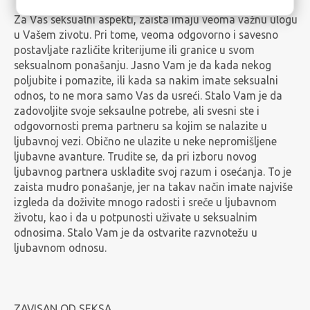
Za Vas seksualni aspekti, zaista imaju veoma važnu ulogu
u Vašem zivotu. Pri tome, veoma odgovorno i savesno
postavljate različite kriterijume ili granice u svom
seksualnom ponašanju. Jasno Vam je da kada nekog
poljubite i pomazite, ili kada sa nakim imate seksualni
odnos, to ne mora samo Vas da usreći. Stalo Vam je da
zadovoljite svoje seksaulne potrebe, ali svesni ste i
odgovornosti prema partneru sa kojim se nalazite u
ljubavnoj vezi. Obično ne ulazite u neke nepromišljene
ljubavne avanture. Trudite se, da pri izboru novog
ljubavnog partnera uskladite svoj razum i osećanja. To je
zaista mudro ponašanje, jer na takav način imate najviše
izgleda da doživite mnogo radosti i sreče u ljubavnom
životu, kao i da u potpunosti uživate u seksualnim
odnosima. Stalo Vam je da ostvarite razvnotežu u
ljubavnom odnosu.
ZAVISAN OD SEKSA