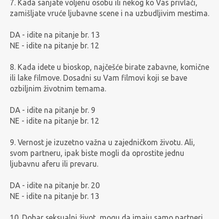
7. Kada sanjate voljenu osobu ili nekog ko Vas privlači,
zamišljate vruće ljubavne scene i na uzbudljivim mestima.
DA - idite na pitanje br. 13
NE - idite na pitanje br. 12
8. Kada idete u bioskop, najčešće birate zabavne, komične
ili lake filmove. Dosadni su Vam filmovi koji se bave
ozbiljnim životnim temama.
DA - idite na pitanje br. 9
NE - idite na pitanje br. 12
9. Vernost je izuzetno važna u zajedničkom životu. Ali,
svom partneru, ipak biste mogli da oprostite jednu
ljubavnu aferu ili prevaru.
DA - idite na pitanje br. 20
NE - idite na pitanje br. 13
10. Dobar seksualni život, mogu da imaju samo partneri