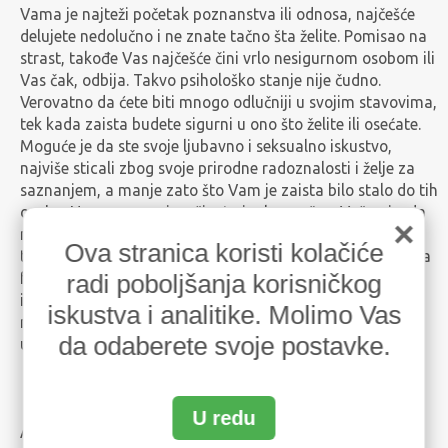
Vama je najteži početak poznanstva ili odnosa, najčešće
delujete nedolučno i ne znate tačno šta želite. Pomisao na
strast, takođe Vas najčešće čini vrlo nesigurnom osobom ili
Vas čak, odbija. Takvo psihološko stanje nije čudno.
Verovatno da ćete biti mnogo odlučniji u svojim stavovima,
tek kada zaista budete sigurni u ono što želite ili osećate.
Moguće je da ste svoje ljubavno i seksualno iskustvo,
najviše sticali zbog svoje prirodne radoznalosti i želje za
saznanjem, a manje zato što Vam je zaista bilo stalo do tih
osoba. Naravno, sve je u životu i vrlo poučno. Važno je, da
×
ne žalite za nekim situacijama ili da se ne doživljavate
Ova stranica koristi kolačiće
traumatično neka seksualna iskustva. Vremenom treba da
radi poboljšanja korisničkog
formirate svoje seksualne afinitete, bolje kriterijume i
iskustvene stavove. Naučite da, pre nego što zakoracite u
iskustva i analitike. Molimo Vas
novu ljubavnu vezu ili avanturu, više osluškujte svoj
da odaberete svoje postavke.
unutrašnji glas - pratite svoja osećanja.
U redu
AKTIVAN UČESNIK