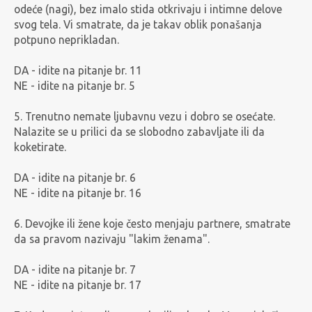
odeće (nagi), bez imalo stida otkrivaju i intimne delove
svog tela. Vi smatrate, da je takav oblik ponašanja
potpuno neprikladan.
DA - idite na pitanje br. 11
NE - idite na pitanje br. 5
5. Trenutno nemate ljubavnu vezu i dobro se osećate.
Nalazite se u prilici da se slobodno zabavljate ili da
koketirate.
DA - idite na pitanje br. 6
NE - idite na pitanje br. 16
6. Devojke ili žene koje često menjaju partnere, smatrate
da sa pravom nazivaju "lakim ženama".
DA - idite na pitanje br. 7
NE - idite na pitanje br. 17