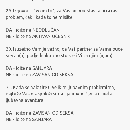
29. Izgovoriti "volim te", za Vas ne predstavlja nikakav
problem, čak i kada to ne mislite.
DA - idite na NEODLUČAN
NE - idite na AKTIVAN UČESNIK
30. Izuzetno Vam je važno, da Vaš partner sa Vama bude
srećan(a), podjednako kao što ste i Vi sa njim (njom).
DA - idite na SANJARA
NE - idite na ZAVISAN OD SEKSA
31. Kada se nalazite u velikim ljubavnim problemima,
najbrže Vas oraspoloži situacija novog flerta ili neka
ljubavna avantura.
DA - idite na ZAVISAN OD SEKSA
NE - idite na SANJARA