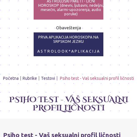
ASTROLOŠKI PAKETI - LIČNI
HOROSKOP (dnevni, ljubavni, nedeljni,
mesečni, alarmi-upozorenja, audio
poruke)
ASTRO-PSIHOLOG - NAJPRECIZNIJE
Obaveštenja
ANALIZE
PRVA APLIKACIJA HOROSKOPA NA
SRPSKOM JEZIKU
A S T R O L O O K * A P L I K A C I J A
Početna
Rubrike
Testovi
Psiho test - Vaš seksualni profil ličnosti
PSIHO TEST - VAŠ SEKSUALNI
PROFIL LIČNOSTI
Psiho test - Vaš seksualni profil ličnosti