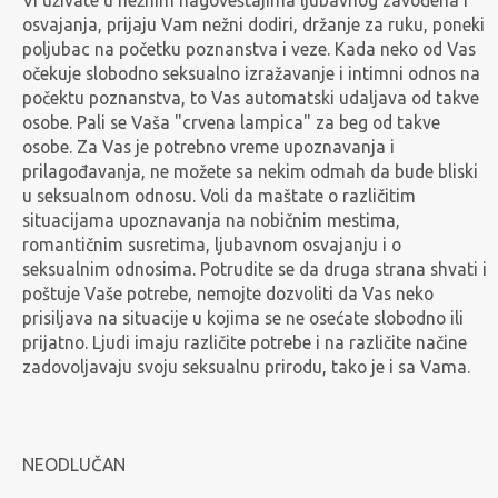
Vi uživate u nežnim nagoveštajima ljubavnog zavođena i
osvajanja, prijaju Vam nežni dodiri, držanje za ruku, poneki
poljubac na početku poznanstva i veze. Kada neko od Vas
očekuje slobodno seksualno izražavanje i intimni odnos na
počektu poznanstva, to Vas automatski udaljava od takve
osobe. Pali se Vaša "crvena lampica" za beg od takve
osobe. Za Vas je potrebno vreme upoznavanja i
prilagođavanja, ne možete sa nekim odmah da bude bliski
u seksualnom odnosu. Voli da maštate o različitim
situacijama upoznavanja na nobičnim mestima,
romantičnim susretima, ljubavnom osvajanju i o
seksualnim odnosima. Potrudite se da druga strana shvati i
poštuje Vaše potrebe, nemojte dozvoliti da Vas neko
prisiljava na situacije u kojima se ne osećate slobodno ili
prijatno. Ljudi imaju različite potrebe i na različite načine
zadovoljavaju svoju seksualnu prirodu, tako je i sa Vama.
NEODLUČAN