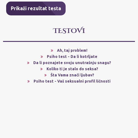
Prikaži rezultat testa
TESTOVI
Ah, taj problem!
Psiho test - Da li kotrljate
Da li poznajete svoju unutrašnju snagu?
Koliko ti je stalo do seksa?
Šta Vama znači ljubav?
Psiho test - Vaš seksualni profil ličnosti