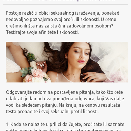
Postoje razlićiti oblici seksualnog izražavanja, ponekad
nedovoljno poznajemo svoj profil ili sklonosti. U čemu
grešimo ili šta nas zaista čini zadovoljnom osobom?
Testirajte svoje afinitete i sklonosti.
Odgovarajte redom na postavljena pitanja, tako što ćete
odabrati jedan od dva ponuđena odgovora, koji Vas dalje
vodi ka sledećem pitanju. Na kraju, na osnovu rezultata
testa pronađite i svoj seksualni profil ličnosti.
1. Kada se nalazite u prilici da čujete, pročitate ili saznate
nešto novo o ljubavi ili seksu, da li ste zainteresovani za