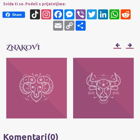
Sviđa ti se. Podeli s prijateljima:
TikTok
Instagram
Facebook
Messenger
Viber
Twitter
LinkedIn
WhatsApp
Redd
Share
Email
Copy
Share
Link
ZNAKOVI
OVAN
BIK
Njihov moto je: Ja sam! Najvažnije im je
Njihov moto je: Ja imam - posedujem!
da svako može da bude ono što jeste, bez
Najvažnije im je da zadrže ono što im
pretvaranja.
pripada.
Komentari(0)