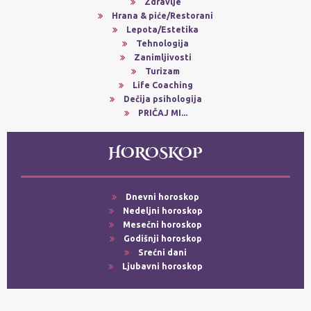
Zdravlje
Hrana & piće/Restorani
Lepota/Estetika
Tehnologija
Zanimljivosti
Turizam
Life Coaching
Dečija psihologija
PRIČAJ MI...
HOROSKOP
Dnevni horoskop
Nedeljni horoskop
Mesečni horoskop
Godišnji horoskop
Srećni dani
Ljubavni horoskop