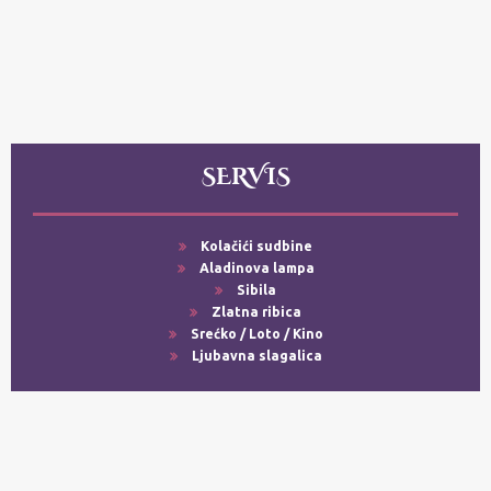
SERVIS
Kolačići sudbine
Aladinova lampa
Sibila
Zlatna ribica
Srećko / Loto / Kino
Ljubavna slagalica