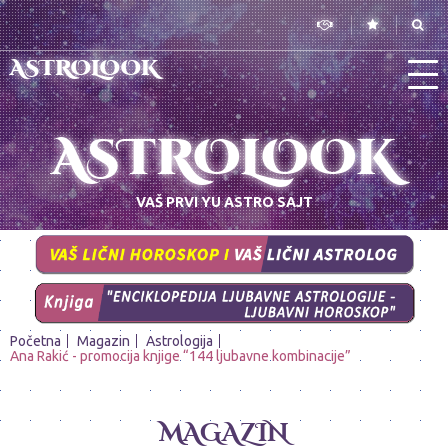
ASTROLOOK
ASTROLOOK
VAŠ PRVI YU ASTRO SAJT
Početna
Magazin
Astrologija
Ana Rakić - promocija knjige “144 ljubavne kombinacije”
MAGAZIN