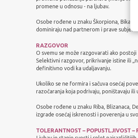
promene u odnosu - na ljubav.
Osobe rođene u znaku Škorpiona, Bika, Lav
dominiraju nad partnerom i prave subjekti
RAZGOVOR
O svemu se može razgovarati ako postoji o
Selektivni razgovor, prikrivanje istine ili 
definitivno vodi ka udaljavanju.
Ukoliko se ne formira i sačuva osećaj pove
razočaranja koja podrivaju, poništavaju ili 
Osobe rođene u znaku Riba, Blizanaca, Dev
izgrade osećaj iskrenosti i poverenja u sv
TOLERANTNOST – POPUSTLJIVOST –
Ljubav je stanje svesti i splet najrazličit