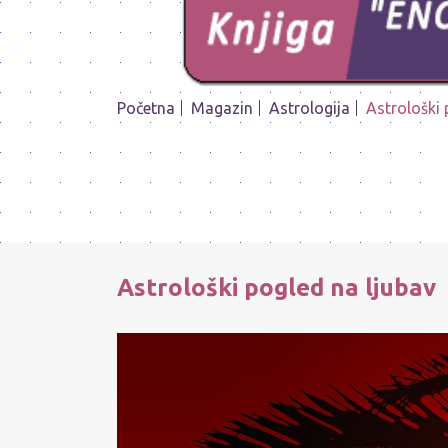
Početna
Magazin
Astrologija
Astrološki 
Astrološki pogled na ljubav