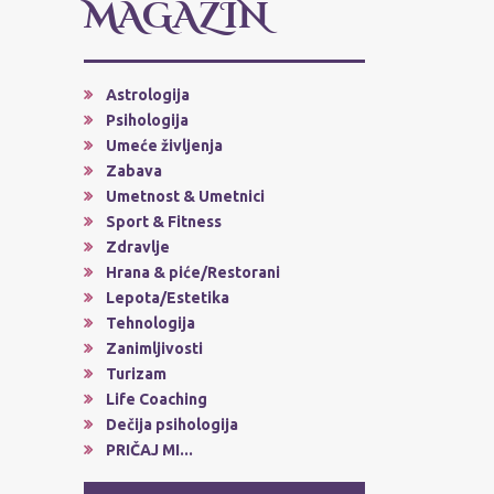
MAGAZIN
Astrologija
Psihologija
Umeće življenja
Zabava
Umetnost & Umetnici
Sport & Fitness
Zdravlje
Hrana & piće/Restorani
Lepota/Estetika
Tehnologija
Zanimljivosti
Turizam
Life Coaching
Dečija psihologija
PRIČAJ MI...