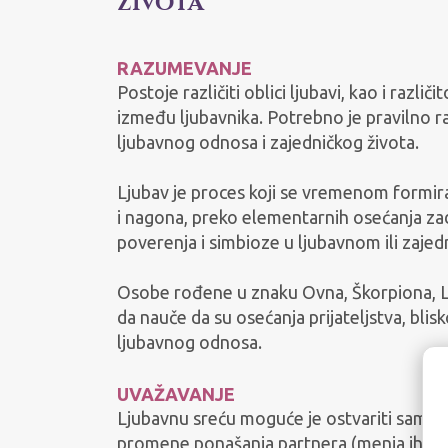
života
RAZUMEVANJE
Postoje različiti oblici ljubavi, kao i razli
između ljubavnika. Potrebno je pravilno raz
ljubavnog odnosa i zajedničkog života.
Ljubav je proces koji se vremenom formira
i nagona, preko elementarnih osećanja zado
poverenja i simbioze u ljubavnom ili zaje
Osobe rođene u znaku Ovna, Škorpiona, Lav
da nauče da su osećanja prijateljstva, blis
ljubavnog odnosa.
UVAŽAVANJE
Ljubavnu sreću moguće je ostvariti samo k
promene ponašanja partnera (menja ih); par