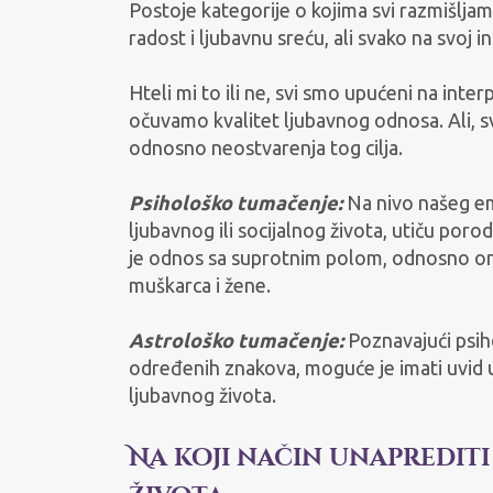
Postoje kategorije o kojima svi razmišljamo s
radost i ljubavnu sreću, ali svako na svoj i
Hteli mi to ili ne, svi smo upućeni na inte
očuvamo kvalitet ljubavnog odnosa. Ali, sv
odnosno neostvarenja tog cilja.
Psihološko tumačenje:
Na nivo našeg em
ljubavnog ili socijalnog života, utiču porod
je odnos sa suprotnim polom, odnosno ona
muškarca i žene.
Astrološko tumačenje:
Poznavajući psiho
određenih znakova, moguće je imati uvid u
ljubavnog života.
Na koji način unaprediti