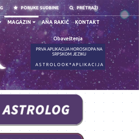
NG
PORUKE SUDBINE
PRETRAŽI
MAGAZIN
ANA RAKIĆ
KONTAKT
Obaveštenja
K
PRVA APLIKACIJA HOROSKOPA NA
SRPSKOM JEZIKU
A S T R O L O O K * A P L I K A C I J A