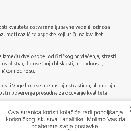
čitosti kvaliteta ostvarene ljubavne veze ili odnosa
umeti različite aspekte koji utiču na kvalitet
 između dve osobe: od fizičkog privlačenja, strasti
voljstva, do osećanja bliskosti, pripadnosti,
dničkom odnosu.
a i Vage lako se prepustaju strastima, ali moraju
kosti i poverenja presudna za očuvanje kvaliteta
Ova stranica koristi kolačiće radi poboljšanja
korisničkog iskustva i analitike. Molimo Vas da
roz zajedničko prilagođavanje. Ljubav utiče na
odaberete svoje postavke.
tneri utiču jedno na drugo, kao što utiču i na