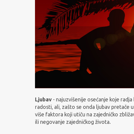
Ljubav
- najuzvišenije osećanje koje radja 
radosti, ali, zašto se onda ljubav pretač
više faktora koji utiču na zajedničko zbliža
ili negovanje zajedničkog života.