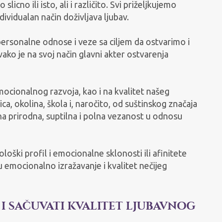
licno ili isto, ali i različito. Svi priželjkujemo
ndividualan način doživljava ljubav.
rpersonalne odnose i veze sa ciljem da ostvarimo i
ako je na svoj način glavni akter ostvarenja
ocionalnog razvoja, kao i na kvalitet našeg
ica, okolina, škola i, naročito, od suštinskog značaja
 prirodna, suptilna i polna vezanost u odnosu
loški profil i emocionalne sklonosti ili afinitete
 emocionalno izražavanje i kvalitet nečijeg
 i sačuvati kvalitet ljubavnog