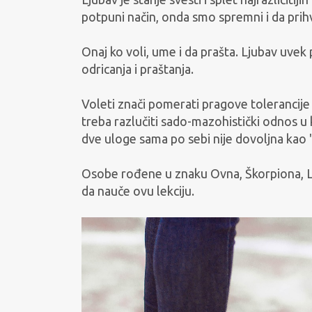
potpuni način, onda smo spremni i da prihv
Onaj ko voli, ume i da prašta. Ljubav uv
odricanja i praštanja.
Voleti znači pomerati pragove tolerancije 
treba razlučiti sado-mazohistički odnos u 
dve uloge sama po sebi nije dovoljna kao 
Osobe rođene u znaku Ovna, Škorpiona, Lav
da nauče ovu lekciju.