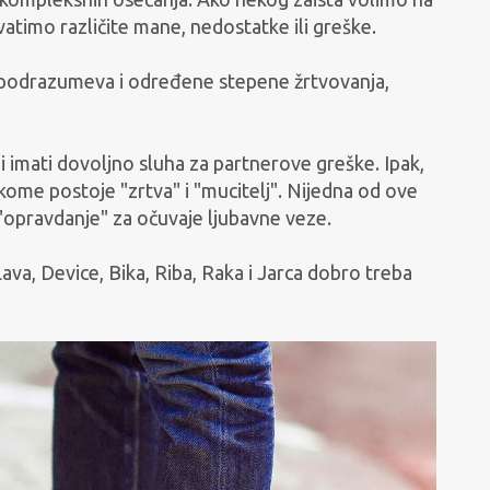
atimo različite mane, nedostatke ili greške.
ek podrazumeva i određene stepene žrtvovanja,
i imati dovoljno sluha za partnerove greške. Ipak,
kome postoje "zrtva" i "mucitelj". Nijedna od ove
"opravdanje" za očuvaje ljubavne veze.
a, Device, Bika, Riba, Raka i Jarca dobro treba