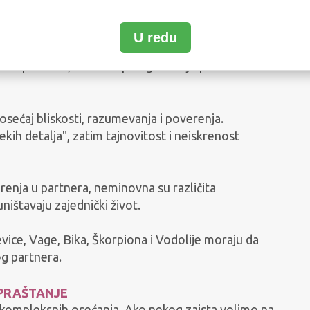
U redu
a, Strelca, Jarca i Riba imaju potrebu da
vne procene; teško se prilagođavaju partneru.
sećaj bliskosti, razumevanja i poverenja.
„nekih detalja", zatim tajnovitost i neiskrenost
renja u partnera, neminovna su različita
uništavaju zajednički život.
ice, Vage, Bika, Škorpiona i Vodolije moraju da
og partnera.
 PRAŠTANJE
ijih kompleksnih osećanja. Ako nekog zaista volimo na