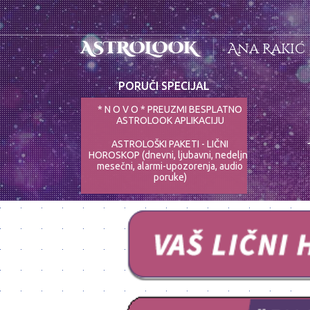
ASTROLOOK
Ana Rakić
PORUČI SPECIJAL
* N O V O * PREUZMI BESPLATNO
ASTROLOOK APLIKACIJU
ASTROLOŠKI PAKETI - LIČNI
HOROSKOP (dnevni, ljubavni, nedeljni,
mesečni, alarmi-upozorenja, audio
poruke)
ASTRO-PSIHOLOG - NAJPRECIZNIJE
ANALIZE