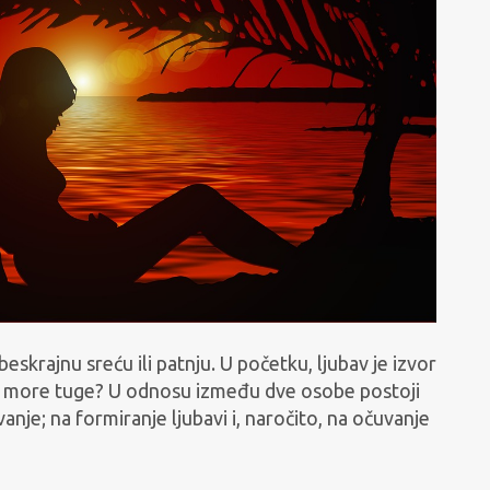
beskrajnu sreću ili patnju. U početku, ljubav je izvor
e u more tuge? U odnosu između dve osobe postoji
vanje; na formiranje ljubavi i, naročito, na očuvanje