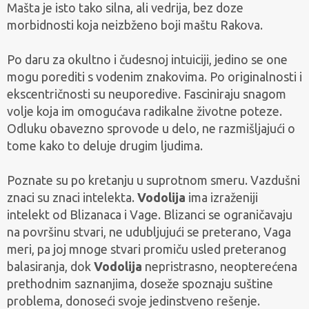
Mašta je isto tako silna, ali vedrija, bez doze
morbidnosti koja neizbženo boji maštu Rakova.
Po daru za okultno i čudesnoj intuiciji, jedino se one
mogu porediti s vodenim znakovima. Po originalnosti i
ekscentričnosti su neuporedive. Fasciniraju snagom
volje koja im omogućava radikalne životne poteze.
Odluku obavezno sprovode u delo, ne razmišljajući o
tome kako to deluje drugim ljudima.
Poznate su po kretanju u suprotnom smeru. Vazdušni
znaci su znaci intelekta.
Vodolija
ima izraženiji
intelekt od Blizanaca i Vage. Blizanci se ograničavaju
na površinu stvari, ne udubljujući se preterano, Vaga
meri, pa joj mnoge stvari promiču usled preteranog
balasiranja, dok
Vodolija
nepristrasno, neopterećena
prethodnim saznanjima, doseže spoznaju suštine
problema, donoseći svoje jedinstveno rešenje.