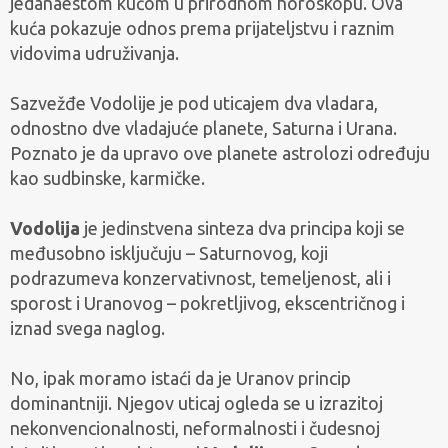
jedanaestom kućom u prirodnom horoskopu. Ova
kuća pokazuje odnos prema prijateljstvu i raznim
vidovima udruživanja.
Sazvežđe Vodolije je pod uticajem dva vladara,
odnostno dve vladajuće planete, Saturna i Urana.
Poznato je da upravo ove planete astrolozi određuju
kao sudbinske, karmičke.
Vodolija
je jedinstvena sinteza dva principa koji se
međusobno isključuju – Saturnovog, koji
podrazumeva konzervativnost, temeljenost, ali i
sporost i Uranovog – pokretljivog, ekscentričnog i
iznad svega naglog.
No, ipak moramo istaći da je Uranov princip
dominantniji. Njegov uticaj ogleda se u izrazitoj
nekonvencionalnosti, neformalnosti i čudesnoj