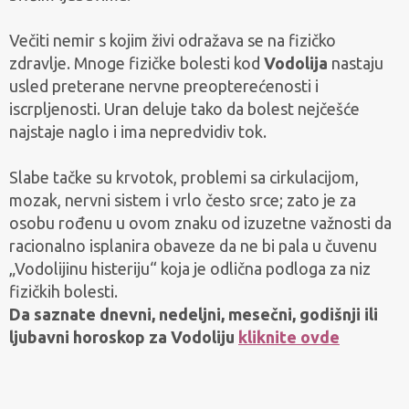
Večiti nemir s kojim živi odražava se na fizičko
zdravlje. Mnoge fizičke bolesti kod
Vodolija
nastaju
usled preterane nervne preopterećenosti i
iscrpljenosti. Uran deluje tako da bolest nejčešće
najstaje naglo i ima nepredvidiv tok.
Slabe tačke su krvotok, problemi sa cirkulacijom,
mozak, nervni sistem i vrlo često srce; zato je za
osobu rođenu u ovom znaku od izuzetne važnosti da
racionalno isplanira obaveze da ne bi pala u čuvenu
„Vodolijinu histeriju“ koja je odlična podloga za niz
fizičkih bolesti.
Da saznate dnevni, nedeljni, mesečni, godišnji ili
ljubavni horoskop za Vodoliju
kliknite ovde