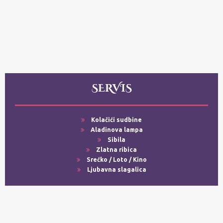
SERVIS
Kolačići sudbine
Aladinova lampa
Sibila
Zlatna ribica
Srećko / Loto / Kino
Ljubavna slagalica