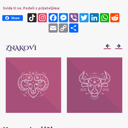
Sviđa ti se. Podeli s prijateljima:
TikTok
Instagram
Facebook
Messenger
Viber
Twitter
LinkedIn
WhatsApp
Redd
Share
Email
Copy
Share
Link
ZNAKOVI
OVAN
BIK
Njihov moto je: Ja sam! Najvažnije im je
Njihov moto je: Ja imam - posedujem!
da svako može da bude ono što jeste, bez
Najvažnije im je da zadrže ono što im
pretvaranja.
pripada.