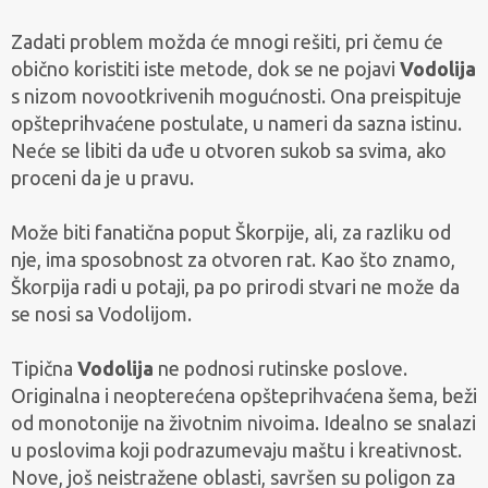
Zadati problem možda će mnogi rešiti, pri čemu će
obično koristiti iste metode, dok se ne pojavi
Vodolija
s nizom novootkrivenih mogućnosti. Ona preispituje
opšteprihvaćene postulate, u nameri da sazna istinu.
Neće se libiti da uđe u otvoren sukob sa svima, ako
proceni da je u pravu.
Može biti fanatična poput Škorpije, ali, za razliku od
nje, ima sposobnost za otvoren rat. Kao što znamo,
Škorpija radi u potaji, pa po prirodi stvari ne može da
se nosi sa Vodolijom.
Tipična
Vodolija
ne podnosi rutinske poslove.
Originalna i neopterećena opšteprihvaćena šema, beži
od monotonije na životnim nivoima. Idealno se snalazi
u poslovima koji podrazumevaju maštu i kreativnost.
Nove, još neistražene oblasti, savršen su poligon za