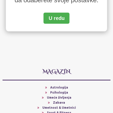
U redu
MAGAZIN
Astrologija
Psihologija
Umeće življenja
Zabava
Umetnost & Umetnici
Sport & Fitness