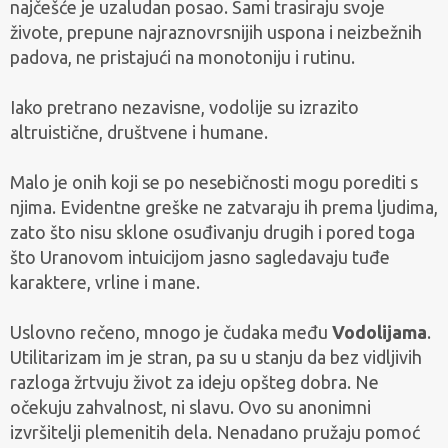
najčešće je uzaludan posao. Sami trasiraju svoje
živote, prepune najraznovrsnijih uspona i neizbežnih
padova, ne pristajući na monotoniju i rutinu.
Iako pretrano nezavisne, vodolije su izrazito
altruistične, društvene i humane.
Malo je onih koji se po nesebičnosti mogu porediti s
njima. Evidentne greške ne zatvaraju ih prema ljudima,
zato što nisu sklone osuđivanju drugih i pored toga
što Uranovom intuicijom jasno sagledavaju tuđe
karaktere, vrline i mane.
Uslovno rečeno, mnogo je čudaka među
Vodolijama
.
Utilitarizam im je stran, pa su u stanju da bez vidljivih
razloga žrtvuju život za ideju opšteg dobra. Ne
očekuju zahvalnost, ni slavu. Ovo su anonimni
izvršitelji plemenitih dela. Nenadano pružaju pomoć