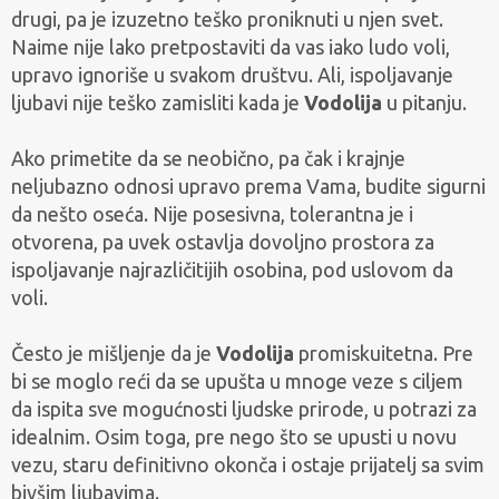
drugi, pa je izuzetno teško proniknuti u njen svet.
Naime nije lako pretpostaviti da vas iako ludo voli,
upravo ignoriše u svakom društvu. Ali, ispoljavanje
ljubavi nije teško zamisliti kada je
Vodolija
u pitanju.
Ako primetite da se neobično, pa čak i krajnje
neljubazno odnosi upravo prema Vama, budite sigurni
da nešto oseća. Nije posesivna, tolerantna je i
otvorena, pa uvek ostavlja dovoljno prostora za
ispoljavanje najrazličitijih osobina, pod uslovom da
voli.
Često je mišljenje da je
Vodolija
promiskuitetna. Pre
bi se moglo reći da se upušta u mnoge veze s ciljem
da ispita sve mogućnosti ljudske prirode, u potrazi za
idealnim. Osim toga, pre nego što se upusti u novu
vezu, staru definitivno okonča i ostaje prijatelj sa svim
bivšim ljubavima.