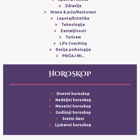
Zdravlje
Hrana & piće/Restorani
Lepota/Estetika
Tehnologija
Zanimljivosti
Turizam
Life Coaching
Dečija psihologija
PRIČAJ MI...
HOROSKOP
Dnevni horoskop
Nedeljni horoskop
Mesečni horoskop
Godišnji horoskop
Srećni dani
Ljubavni horoskop