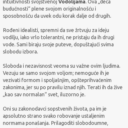
intuitivnosti svojstvenoj
Vodolijama
. Ova „deca
budućnosti“ plene svojom originalnošću i
sposobnošću da uvek odu korak dalje od drugih.
Rođeni idealisti, spremni da sve žrtvuju za ideju
vodilju, iako vrlo tolerantni, ne pristaju da ih drugi
vode. Sami biraju svoje puteve, dopuštajući svima
slobodu izbora.
Sloboda i nezavisnost veoma su važne ovim ljudima.
Vezuju se samo svojom voljom; nemoguće ih je
vezivati formom i spoljašnjim, opšteprihvaćenim
zakonima, jer su po pravilu iznad njih. Terati ih da žive
„kao sav normalan“ svet, iluzorno je.
Oni su zakonodavci sopstvenih života, pa im je
apsolutno strano svako robovanje ustaljenim
normama ponašanja. Prilagoditi slobodoumne,