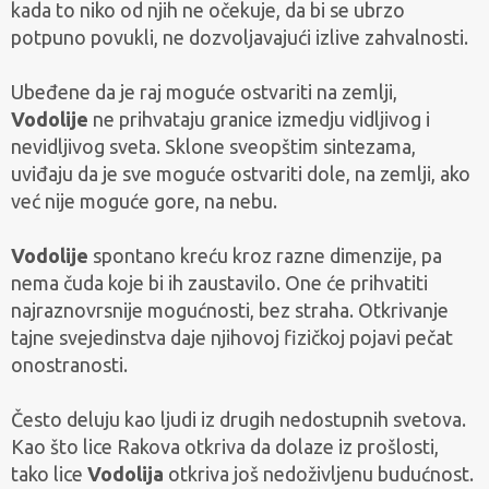
kada to niko od njih ne očekuje, da bi se ubrzo
potpuno povukli, ne dozvoljavajući izlive zahvalnosti.
Ubeđene da je raj moguće ostvariti na zemlji,
Vodolije
ne prihvataju granice izmedju vidljivog i
nevidljivog sveta. Sklone sveopštim sintezama,
uviđaju da je sve moguće ostvariti dole, na zemlji, ako
već nije moguće gore, na nebu.
Vodolije
spontano kreću kroz razne dimenzije, pa
nema čuda koje bi ih zaustavilo. One će prihvatiti
najraznovrsnije mogućnosti, bez straha. Otkrivanje
tajne svejedinstva daje njihovoj fizičkoj pojavi pečat
onostranosti.
Često deluju kao ljudi iz drugih nedostupnih svetova.
Kao što lice Rakova otkriva da dolaze iz prošlosti,
tako lice
Vodolija
otkriva još nedoživljenu budućnost.