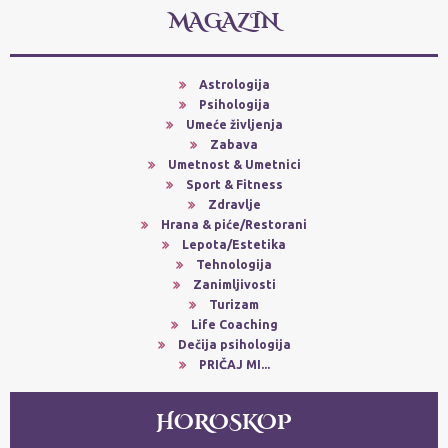
MAGAZIN
Astrologija
Psihologija
Umeće življenja
Zabava
Umetnost & Umetnici
Sport & Fitness
Zdravlje
Hrana & piće/Restorani
Lepota/Estetika
Tehnologija
Zanimljivosti
Turizam
Life Coaching
Dečija psihologija
PRIČAJ MI...
HOROSKOP