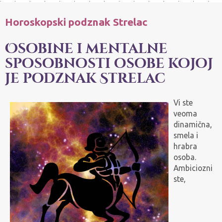
Horoskopski podznak Strelac
Osobine i mentalne
sposobnosti osobe kojoj
je podznak Strelac
Vi ste
veoma
dinamična,
smela i
hrabra
osoba.
Ambiciozni
ste,