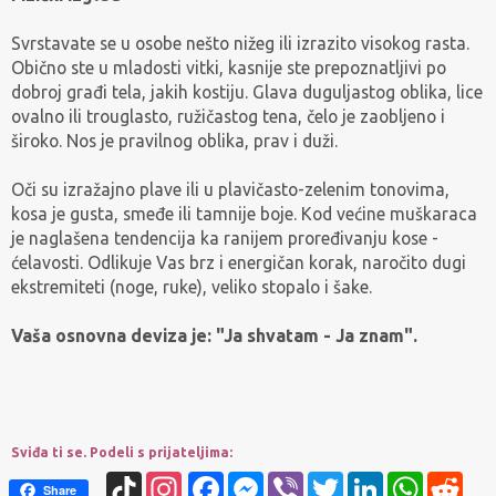
Svrstavate se u osobe nešto nižeg ili izrazito visokog rasta.
Obično ste u mladosti vitki, kasnije ste prepoznatljivi po
dobroj građi tela, jakih kostiju. Glava duguljastog oblika, lice
ovalno ili trouglasto, ružičastog tena, čelo je zaobljeno i
široko. Nos je pravilnog oblika, prav i duži.
Oči su izražajno plave ili u plavičasto-zelenim tonovima,
kosa je gusta, smeđe ili tamnije boje. Kod većine muškaraca
je naglašena tendencija ka ranijem proređivanju kose -
ćelavosti. Odlikuje Vas brz i energičan korak, naročito dugi
ekstremiteti (noge, ruke), veliko stopalo i šake.
Vaša osnovna deviza je: "Ja shvatam - Ja znam".
Sviđa ti se. Podeli s prijateljima:
TikTok
Instagram
Facebook
Messenger
Viber
Twitter
LinkedIn
WhatsApp
Redd
Share