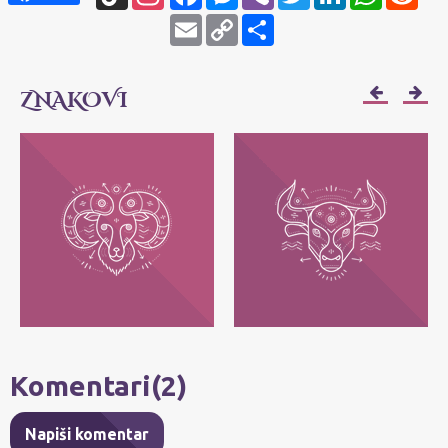
Email
Copy
Share
Link
ZNAKOVI
OVAN
BIK
Njihov moto je: Ja sam! Najvažnije im je
Njihov moto je: Ja imam - posedujem!
da svako može da bude ono što jeste, bez
Najvažnije im je da zadrže ono što im
pretvaranja.
pripada.
Komentari(2)
Napiši komentar