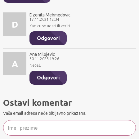
Dzenita Mehmedovic
17.11.2021 12:34
D
Kad cu se udati ili veriti
Odgovori
Ana Milojevic
30.11.2023 19:26
A
Nećeš.
Odgovori
Ostavi komentar
Vaša email adresa neće biti javno prikazana.