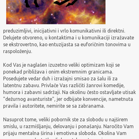
preduzimljivi, inicijativni i vrlo komunikativni ili direktni.
Delujete otvoreno, u kontaktima i u komunikaciji izražavate
se ekstrovertno, kao entuzijasta sa euforičnim tonovima u
raspoloženju.
Kod Vas je naglašen izuzetno veliki optimizam koji se
ponekad približava i onim ekstremnim granicama.
Posedujete vedar duh i izražajni smisao za šalu ili za
latentnu zabavu. Privlače Vas različiti žanrovi komedije,
humora i zabavni sadržaji. Na okolinu često ostavljate utisak
"dežurnog avanturiste", jer odbijate konvencije, nametnuta
pravila i autoritete, nemirite se sa zabranama.
Nasuprot tome, veliki pobornik ste za slobodu u najširem
smislu, u razmišljanju, delovanju i ponašanju. Naročito Vam
prijaju mentalna širina i emotivna sloboda. Okolina Vam