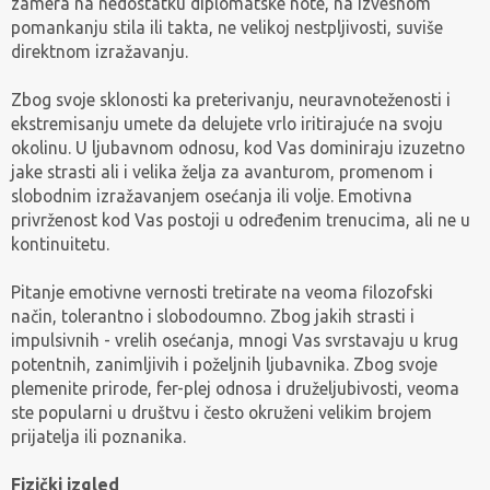
zamera na nedostatku diplomatske note, na izvesnom
pomankanju stila ili takta, ne velikoj nestpljivosti, suviše
direktnom izražavanju.
Zbog svoje sklonosti ka preterivanju, neuravnoteženosti i
ekstremisanju umete da delujete vrlo iritirajuće na svoju
okolinu. U ljubavnom odnosu, kod Vas dominiraju izuzetno
jake strasti ali i velika želja za avanturom, promenom i
slobodnim izražavanjem osećanja ili volje. Emotivna
privrženost kod Vas postoji u određenim trenucima, ali ne u
kontinuitetu.
Pitanje emotivne vernosti tretirate na veoma filozofski
način, tolerantno i slobodoumno. Zbog jakih strasti i
impulsivnih - vrelih osećanja, mnogi Vas svrstavaju u krug
potentnih, zanimljivih i poželjnih ljubavnika. Zbog svoje
plemenite prirode, fer-plej odnosa i druželjubivosti, veoma
ste popularni u društvu i često okruženi velikim brojem
prijatelja ili poznanika.
Fizički izgled