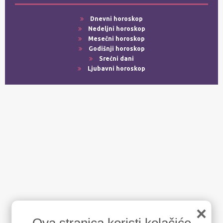
Dnevni horoskop
Nedeljni horoskop
Mesečni horoskop
Godišnji horoskop
Srećni dani
Ljubavni horoskop
×
Ova stranica koristi kolačiće