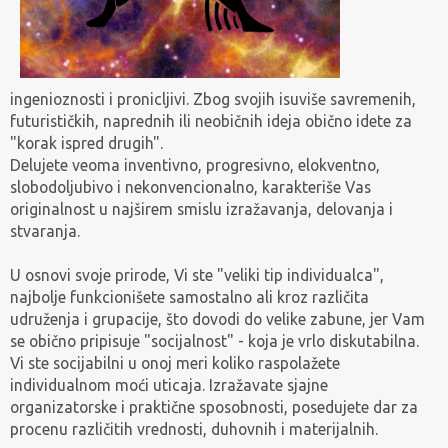
ingenioznosti i pronicljivi. Zbog svojih isuviše savremenih,
futurističkih, naprednih ili neobičnih ideja obično idete za
"korak ispred drugih".
Delujete veoma inventivno, progresivno, elokventno,
slobodoljubivo i nekonvencionalno, karakteriše Vas
originalnost u najširem smislu izražavanja, delovanja i
stvaranja.
U osnovi svoje prirode, Vi ste "veliki tip individualca",
najbolje funkcionišete samostalno ali kroz različita
udruženja i grupacije, što dovodi do velike zabune, jer Vam
se obično pripisuje "socijalnost" - koja je vrlo diskutabilna.
Vi ste socijabilni u onoj meri koliko raspolažete
individualnom moći uticaja. Izražavate sjajne
organizatorske i praktične sposobnosti, posedujete dar za
procenu različitih vrednosti, duhovnih i materijalnih.