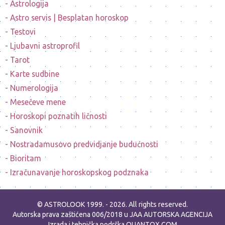
Astrologija
Astro servis | Besplatan horoskop
Testovi
Ljubavni astroprofil
Tarot
Karte sudbine
Numerologija
Mesečeve mene
Horoskopi poznatih ličnosti
Sanovnik
Nostradamusovo predvidjanje budućnosti
Bioritam
Izračunavanje horoskopskog podznaka
© ASTROLOOK 1999. - 2026. All rights reserved.
Autorska prava zaštićena 006/2018 u JAA
AUTORSKA AGENCIJA
Izrada i tehnička podrška
QUANTOX.COM