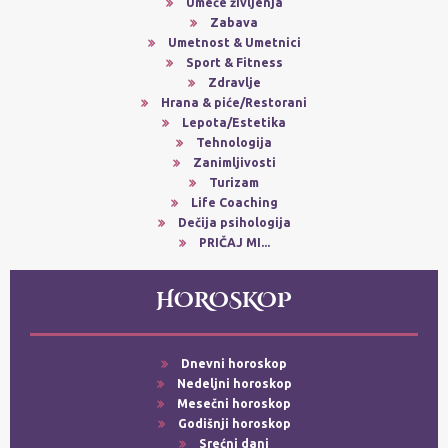
Umeće življenja
Zabava
Umetnost & Umetnici
Sport & Fitness
Zdravlje
Hrana & piće/Restorani
Lepota/Estetika
Tehnologija
Zanimljivosti
Turizam
Life Coaching
Dečija psihologija
PRIČAJ MI...
HOROSKOP
Dnevni horoskop
Nedeljni horoskop
Mesečni horoskop
Godišnji horoskop
Srećni dani