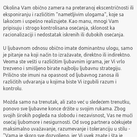
Okolina Vam obično zamera na preteranoj ekscentričnosti ili
eksponiranju i različitim "nametljivim ulogama", koje sa
lakoćom i uspešno realizujete. Kao manu, mnogi Vam
pripisuju i strogo kontrolisana osećanja, sklonost ka
racionalizaciji i nedostatak iskrenih ili dubokih osećanja.
U ljubavnom odnosu obično imate dominantnu ulogu, samo
je pitanje na koji način to izražavate, direktno ili indirektno.
Veoma ste vešti u različitim ljubavnim igrama, jer Vi vrlo
trezveno i smišljeno birate najbolju ljubavnu strategiju.
Prilično ste imuni na opasnost od ljubavnog zanosa ili
različitih udvaranja u kojima biste Vi izgubili razum i
kontrolu.
Možda samo na trenutak, ali zato već u sledećem trenutku,
ponovo sve ljubavne konce držite u svojim rukama. Zbog
svojih širokih pogleda na slobodu i nezavisnost, Vas ne muči
osećaj ljubomore i nesigurnosti. Od svog partnera očekujete
maksimalno uvažavanje, razumevanje i toleranciju u stilu -
"Vama je skoro sve dozvoljeno, jer Vi uvek znate i šta je