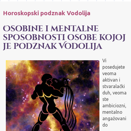
Horoskopski podznak Vodolija
Osobine i mentalne
sposobnosti osobe kojoj
je podznak Vodolija
Vi
posedujete
veoma
aktivan i
stvaralački
duh, veoma
ste
ambiciozni,
mentalno
angažovani
do