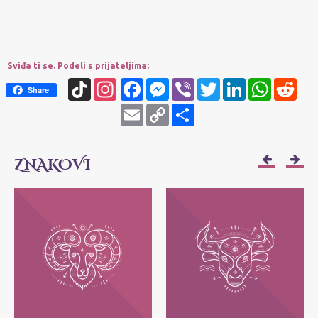
Sviđa ti se. Podeli s prijateljima:
TikTok
Instagram
Facebook
Messenger
Viber
Twitter
LinkedIn
WhatsApp
Redd
Share
Email
Copy
Share
Link
ZNAKOVI
OVAN
BIK
Njihov moto je: Ja sam! Najvažnije im je
Njihov moto je: Ja imam - posedujem!
da svako može da bude ono što jeste, bez
Najvažnije im je da zadrže ono što im
pretvaranja.
pripada.