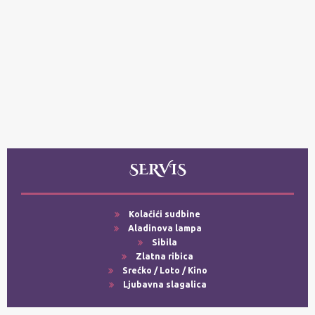
SERVIS
Kolačići sudbine
Aladinova lampa
Sibila
Zlatna ribica
Srećko / Loto / Kino
Ljubavna slagalica