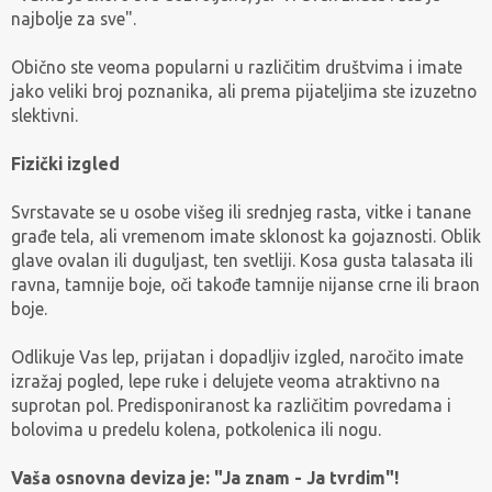
najbolje za sve".
Obično ste veoma popularni u različitim društvima i imate
jako veliki broj poznanika, ali prema pijateljima ste izuzetno
slektivni.
Fizički izgled
Svrstavate se u osobe višeg ili srednjeg rasta, vitke i tanane
građe tela, ali vremenom imate sklonost ka gojaznosti. Oblik
glave ovalan ili duguljast, ten svetliji. Kosa gusta talasata ili
ravna, tamnije boje, oči takođe tamnije nijanse crne ili braon
boje.
Odlikuje Vas lep, prijatan i dopadljiv izgled, naročito imate
izražaj pogled, lepe ruke i delujete veoma atraktivno na
suprotan pol. Predisponiranost ka različitim povredama i
bolovima u predelu kolena, potkolenica ili nogu.
Vaša osnovna deviza je: "Ja znam - Ja tvrdim"!