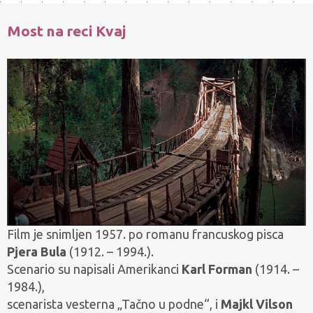
Most na reci Kvaj
Film je snimljen 1957. po romanu francuskog pisca
Pjera Bula
(1912. – 1994.).
Scenario su napisali Amerikanci
Karl Forman
(1914. –
1984.),
scenarista vesterna „Tačno u podne“, i
Majkl Vilson