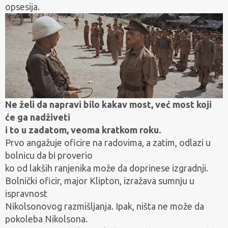
opsesija.
Ne želi da napravi bilo kakav most, već most koji
će ga nadživeti
i to u zadatom, veoma kratkom roku.
Prvo angažuje oficire na radovima, a zatim, odlazi u
bolnicu da bi proverio
ko od lakših ranjenika može da doprinese izgradnji.
Bolnički oficir, major Klipton, izražava sumnju u
ispravnost
Nikolsonovog razmišljanja. Ipak, ništa ne može da
pokoleba Nikolsona.