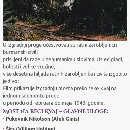
U izgradnji pruge učestvovali su ratni zarobljenici i
burmanski civili
prisiljeni da rade u nehumanim uslovima. Usled gladi,
bolesti i velike vrućine,
više desetina hiljada ratnih zarobljenika i civila izgubilo
je život.
Film prikazuje izgradnju mosta preko reke Kvaj na
jednom segmentu pruge
u periodu od februara do maja 1943. godine.
Most na reci Kvaj – glavne uloge:
Pukovnik Nikolson (Alek Ginis)
Širs (Vilijem Holden)