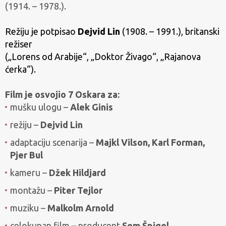
(1914. – 1978.).
Režiju je potpisao
Dejvid Lin
(1908. – 1991.), britanski
režiser
(„Lorens od Arabije“, „Doktor Živago“, „Rajanova
ćerka“).
Film je osvojio 7 Oskara za:
mušku ulogu –
Alek Ginis
režiju –
Dejvid Lin
adaptaciju scenarija –
Majkl Vilson, Karl Forman,
Pjer Bul
kameru –
Džek Hildjard
montažu –
Piter Tejlor
muziku –
Malkolm Arnold
celokupan film – producent
Sem Špigel