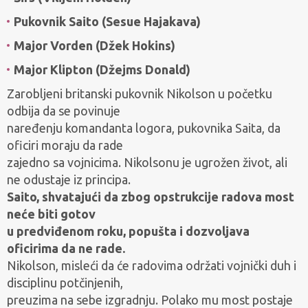
Pukovnik Saito (Sesue Hajakava)
Major Vorden (Džek Hokins)
Major Klipton (Džejms Donald)
Zarobljeni britanski pukovnik Nikolson u početku
odbija da se povinuje
naređenju komandanta logora, pukovnika Saita, da
oficiri moraju da rade
zajedno sa vojnicima. Nikolsonu je ugrožen život, ali
ne odustaje iz principa.
Saito, shvatajući da zbog opstrukcije radova most
neće biti gotov
u predviđenom roku, popušta i dozvoljava
oficirima da ne rade.
Nikolson, misleći da će radovima održati vojnički duh i
disciplinu potčinjenih,
preuzima na sebe izgradnju. Polako mu most postaje