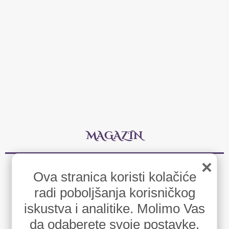
MAGAZIN
×
Astrologija
Ova stranica koristi kolačiće
Psihologija
radi poboljšanja korisničkog
Umeće življenja
Zabava
iskustva i analitike. Molimo Vas
Umetnost & Umetnici
Sport & Fitness
da odaberete svoje postavke.