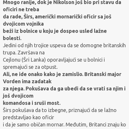
Mnogo ranije, dok je Nikolson još bio pri stavu da
oficiri ne treba
da rade, Širs, američki mornarički oficir sa još
dvojicom vojnika
beži iz bolnice u koju je dospeo usled lažne
bolesti.
Jedini od njih trojice uspeva da se domogne britanskih
trupa. Završava na
Cejlonu (Šri Lanka) oporavljajući se u bolnici i
spremajući se za otpust.
Ali, ne ide onako kako je zamislio. Britanski major
Vorden ima zadatak
za njega. Pokušava da ga ubedi da se vrati sa njim i
još dvojicom
komandosa i sruši most.
Širs pokušava da to izbegne, priznajući da se lažno
predstavljao kao oficir
i da je samo običan mornar. Međutim, Britanci znaju ko