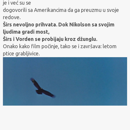
je i već su se
dogovorili
sa Amerikancima da ga preuzmu u svoje
redove.
Širs nevoljno prihvata. Dok Nikolson sa svojim
ljudima gradi most,
Širs i Vorden
se probijaju kroz džunglu.
Onako kako film počinje, tako se i završava: letom
ptice grabljivice.