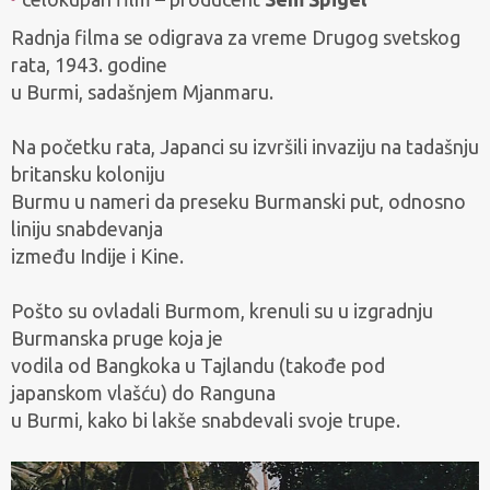
Radnja filma se odigrava za vreme Drugog svetskog
rata, 1943. godine
u Burmi, sadašnjem Mjanmaru.
Na početku rata, Japanci su izvršili invaziju na tadašnju
britansku koloniju
Burmu
u nameri da preseku Burmanski put, odnosno
liniju snabdevanja
između Indije i Kine.
Pošto su ovladali Burmom, krenuli su u izgradnju
Burmanska pruge koja je
vodila od Bangkoka u Tajlandu (takođe pod
japanskom vlašću) do Ranguna
u Burmi, kako bi lakše snabdevali svoje trupe.