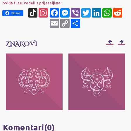
Sviđa ti se. Podeli s prijateljima:
TikTok
Instagram
Facebook
Messenger
Viber
Twitter
LinkedIn
WhatsApp
Redd
Share
Email
Copy
Share
Link
ZNAKOVI
OVAN
BIK
Njihov moto je: Ja sam! Najvažnije im je
Njihov moto je: Ja imam - posedujem!
da svako može da bude ono što jeste, bez
Najvažnije im je da zadrže ono što im
pretvaranja.
pripada.
Komentari(0)