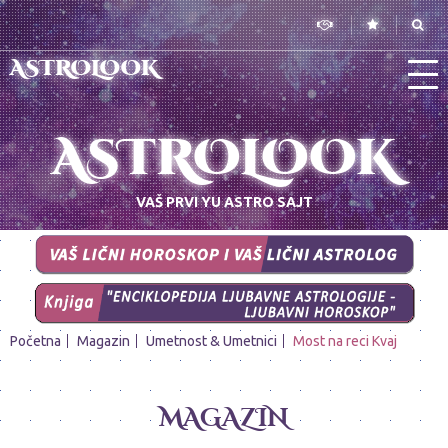
ASTROLOOK
ASTROLOOK
VAŠ PRVI YU ASTRO SAJT
Početna
Magazin
Umetnost & Umetnici
Most na reci Kvaj
MAGAZIN