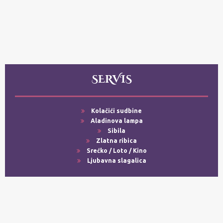
SERVIS
Kolačići sudbine
Aladinova lampa
Sibila
Zlatna ribica
Srećko / Loto / Kino
Ljubavna slagalica