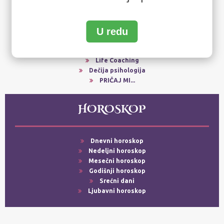
Zdravlje
Hrana & piće/Restorani
Lepota/Estetika
U redu
Tehnologija
Zanimljivosti
Turizam
Life Coaching
Dečija psihologija
PRIČAJ MI...
HOROSKOP
Dnevni horoskop
Nedeljni horoskop
Mesečni horoskop
Godišnji horoskop
Srećni dani
Ljubavni horoskop