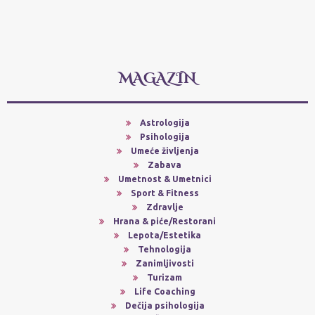
MAGAZIN
Astrologija
Psihologija
Umeće življenja
Zabava
Umetnost & Umetnici
Sport & Fitness
Zdravlje
Hrana & piće/Restorani
Lepota/Estetika
Tehnologija
Zanimljivosti
Turizam
Life Coaching
Dečija psihologija