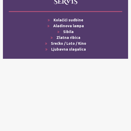
SERVIS
Kolačići sudbine
Aladinova lampa
Sibila
Zlatna ribica
Srećko / Loto / Kino
Ljubavna slagalica