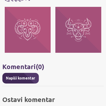
OVAN
BIK
Njihov moto je: Ja sam! Najvažnije im je
Njihov moto je: Ja imam - posedujem!
da svako može da bude ono što jeste, bez
Najvažnije im je da zadrže ono što im
pretvaranja.
pripada.
Komentari(0)
Napiši komentar
Ostavi komentar