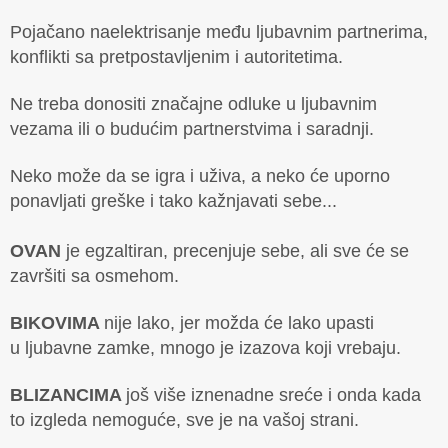
Pojačano naelektrisanje među ljubavnim partnerima,
konflikti sa pretpostavljenim i autoritetima.
Ne treba donositi značajne odluke u ljubavnim
vezama ili o budućim partnerstvima i saradnji.
Neko može da se igra i uživa, a neko će uporno
ponavljati greške i tako kažnjavati sebe...
OVAN
je egzaltiran, precenjuje sebe, ali sve će se
završiti sa osmehom.
BIKOVIMA
nije lako, jer možda će lako upasti
u ljubavne zamke, mnogo je izazova koji vrebaju.
BLIZANCIMA
još više iznenadne sreće i onda kada
to izgleda nemoguće, sve je na vašoj strani.