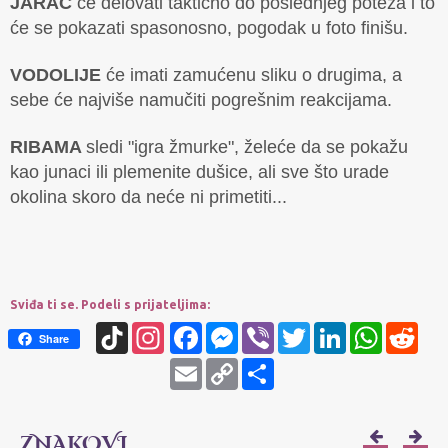
JARAC
će delovati taktično do poslednjeg poteza i to
će se pokazati spasonosno, pogodak u foto finišu.
VODOLIJE
će imati zamućenu sliku o drugima, a
sebe će najviše namučiti pogrešnim reakcijama.
RIBAMA
sledi "igra žmurke", želeće da se pokažu
kao junaci ili plemenite dušice, ali sve što urade
okolina skoro da neće ni primetiti...
Sviđa ti se. Podeli s prijateljima:
TikTok
Instagram
Facebook
Messenger
Viber
Twitter
LinkedIn
WhatsApp
Redd
Share
Email
Copy
Share
Link
ZNAKOVI