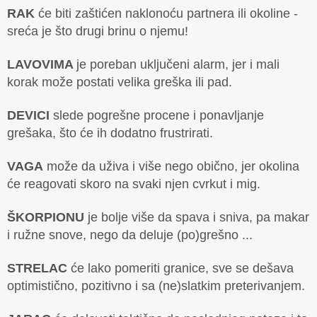
RAK
će biti zaštićen naklonoću partnera ili okoline -
sreća je što drugi brinu o njemu!
LAVOVIMA
je poreban uključeni alarm, jer i mali
korak može postati velika greška ili pad.
DEVICI
slede pogrešne procene i ponavljanje
grešaka, što će ih dodatno frustrirati.
VAGA
može da uživa i više nego obično, jer okolina
će reagovati skoro na svaki njen cvrkut i mig.
ŠKORPIONU
je bolje više da spava i sniva, pa makar
i ružne snove, nego da deluje (po)grešno ...
STRELAC
će lako pomeriti granice, sve se dešava
optimistično, pozitivno i sa (ne)slatkim preterivanjem.