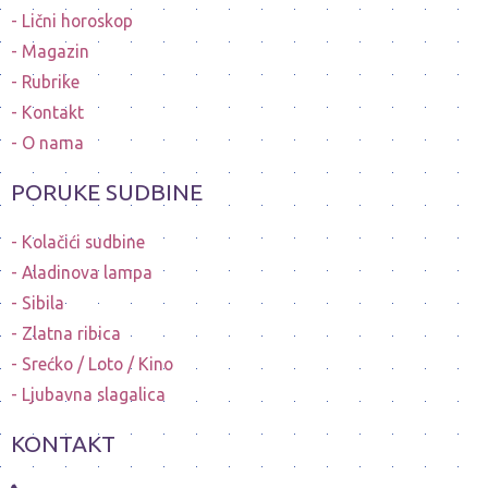
Lični horoskop
Magazin
Rubrike
Kontakt
O nama
PORUKE SUDBINE
Kolačići sudbine
Aladinova lampa
Sibila
Zlatna ribica
Srećko / Loto / Kino
Ljubavna slagalica
KONTAKT