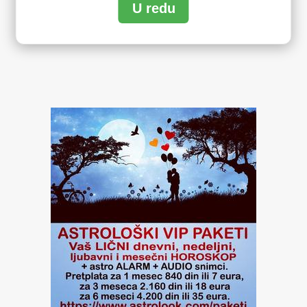
U redu