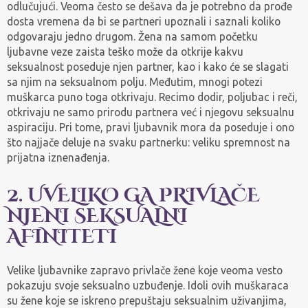
odlučujući. Veoma često se dešava da je potrebno da prođe
dosta vremena da bi se partneri upoznali i saznali koliko
odgovaraju jedno drugom. Žena na samom početku
ljubavne veze zaista teško može da otkrije kakvu
seksualnost poseduje njen partner, kao i kako će se slagati
sa njim na seksualnom polju. Međutim, mnogi potezi
muškarca puno toga otkrivaju. Recimo dodir, poljubac i reči,
otkrivaju ne samo prirodu partnera već i njegovu seksualnu
aspiraciju. Pri tome, pravi ljubavnik mora da poseduje i ono
što najjače deluje na svaku partnerku: veliku spremnost na
prijatna iznenađenja.
2. UVELIKO GA PRIVLAČE
NJENI SEKSUALNI
AFINITETI
Velike ljubavnike zapravo privlače žene koje veoma vesto
pokazuju svoje seksualno uzbuđenje. Idoli ovih muškaraca
su žene koje se iskreno prepuštaju seksualnim uživanjima,