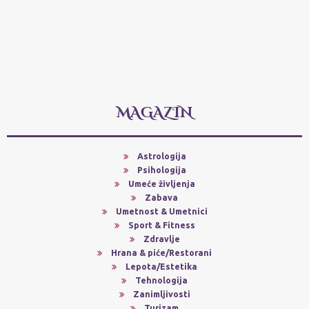
MAGAZIN
Astrologija
Psihologija
Umeće življenja
Zabava
Umetnost & Umetnici
Sport & Fitness
Zdravlje
Hrana & piće/Restorani
Lepota/Estetika
Tehnologija
Zanimljivosti
Turizam