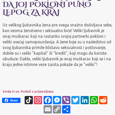
DA JOJ POKLONI PUNO
LEPOG ZA KRAJ
Uz velikog ljubavnika žena pre svega snažno doživljava sebe,
kao veoma ženstveno i seksualno biće! Veliki ljubavnik je
onaj muškarac koji na rastanku svojoj partnerki pokloni i
veliki osećaj samopouzdanja. A žene koje su u nasledstvo od
svog ljubavnika primile blistavu seksualnost i poštovanje,
dobile su i veliki "kapital" ili "kredit", koji mogu da koriste
ubuduće. Dakle, veliki ljubavnik je onaj muškarac koji se i na
kraju jedne intimne veze zaista pokaže da je "veliki"!
Sviđa ti se. Podeli s prijateljima:
TikTok
Instagram
Facebook
Messenger
Viber
Twitter
LinkedIn
WhatsApp
Redd
Share
Email
Copy
Share
Link