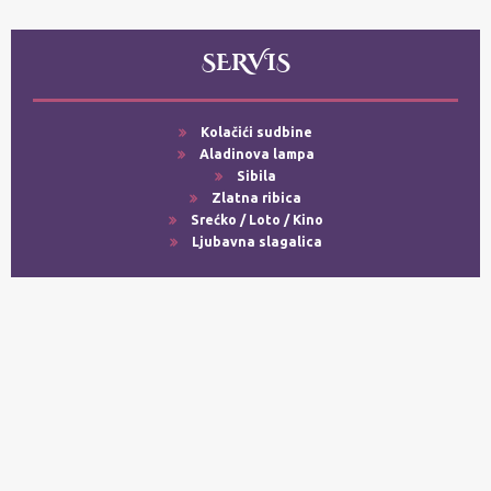
SERVIS
Kolačići sudbine
Aladinova lampa
Sibila
Zlatna ribica
Srećko / Loto / Kino
Ljubavna slagalica