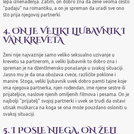
lepa iznenađenja. Zatim, on dobro zna da žene veoma često
"padaju" na romantiku, a on je spreman da uradi sve ono
što prija njegovoj partnerki.
4. ON JE VELIKI LJUBAVNIK I
VAN KREVETA
Ženi nije najvaznije samo veliko seksualno uzivanje u
krevetu sa partnerom, a veliki ljubavnik to dobro zna i
spreman je na džentlmensko ponašanje u svakoj situaciji.
Jasno mu je da ona obožava cveće, različite poklone i
manire. Stoga, veliki ljubavnik uvek dobro pamti tajne koje
ima njegova partnerka, njen rođendan, ime njene sestre ili
prijateljice, naslove njenih omiljenih filmova i pesama. On je
najbolji "prijatelj" svojoj partnerki i uvek se trudi da ostavi
utisak muškarca na koga se ona može pouzdano osloniti u
svakoj situaciji.
5. I POSLE NJEGA, ON ŽELI