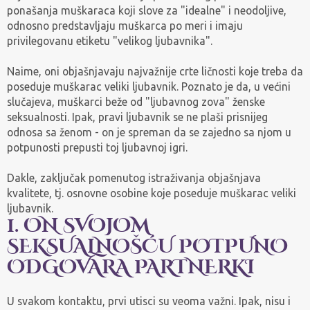
ponašanja muškaraca koji slove za "idealne" i neodoljive,
odnosno predstavljaju muškarca po meri i imaju
privilegovanu etiketu "velikog ljubavnika".
Naime, oni objašnjavaju najvažnije crte ličnosti koje treba da
poseduje muškarac veliki ljubavnik. Poznato je da, u većini
slučajeva, muškarci beže od "ljubavnog zova" ženske
seksualnosti. Ipak, pravi ljubavnik se ne plaši prisnijeg
odnosa sa ženom - on je spreman da se zajedno sa njom u
potpunosti prepusti toj ljubavnoj igri.
Dakle, zaključak pomenutog istraživanja objašnjava
kvalitete, tj. osnovne osobine koje poseduje muškarac veliki
ljubavnik.
1. ON SVOJOM
SEKSUALNOŠĆU POTPUNO
ODGOVARA PARTNERKI
U svakom kontaktu, prvi utisci su veoma važni. Ipak, nisu i