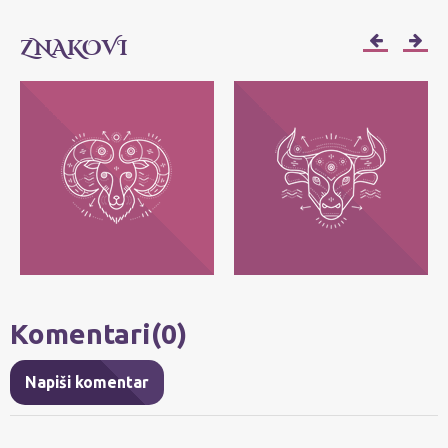
ZNAKOVI
OVAN
BIK
Njihov moto je: Ja sam! Najvažnije im je
Njihov moto je: Ja imam - posedujem!
da svako može da bude ono što jeste, bez
Najvažnije im je da zadrže ono što im
pretvaranja.
pripada.
Komentari(0)
Napiši komentar