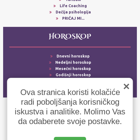
Life Coaching
Dečija psihologija
PRIČAJ MI...
HOROSKOP
Dnevni horoskop
Nedeljni horoskop
Mesečni horoskop
Godišnji horoskop
Srećni dani
×
Ljubavni horoskop
Ova stranica koristi kolačiće
radi poboljšanja korisničkog
iskustva i analitike. Molimo Vas
da odaberete svoje postavke.