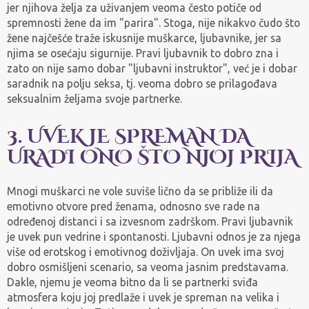
jer njihova želja za uživanjem veoma često potiče od
spremnosti žene da im "parira". Stoga, nije nikakvo čudo što
žene najčešće traže iskusnije muškarce, ljubavnike, jer sa
njima se osećaju sigurnije. Pravi ljubavnik to dobro zna i
zato on nije samo dobar "ljubavni instruktor", već je i dobar
saradnik na polju seksa, tj. veoma dobro se prilagođava
seksualnim željama svoje partnerke.
3. UVEK JE SPREMAN DA
URADI ONO ŠTO NJOJ PRIJA
Mnogi muškarci ne vole suviše lično da se približe ili da
emotivno otvore pred ženama, odnosno sve rade na
određenoj distanci i sa izvesnom zadrškom. Pravi ljubavnik
je uvek pun vedrine i spontanosti. Ljubavni odnos je za njega
više od erotskog i emotivnog doživljaja. On uvek ima svoj
dobro osmišljeni scenario, sa veoma jasnim predstavama.
Dakle, njemu je veoma bitno da li se partnerki sviđa
atmosfera koju joj predlaže i uvek je spreman na velika i