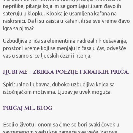
neprilike, pitanja koja im se gomilaju ili sam đavo ih
sateruju u klopku. Klopka je usamljena kafana na
raskrsnici. Da li su zaista u kafani, ili se sve vreme đavo
igra sa njima?
Uzbudljiva priča sa elementima nadrealnih dešavanja,
prostor i vreme koji se menjaju iz časa u čas, odvešće
vas u samo srce ljudskih čežni i htenja.
Ljubi me – zbirka poezije i kratkih priča.
Spiritualno ljubavna, duboko uzbudljiva knjga sa
istočnjačkim motivima. Ljubav je uvek moguća.
Pričaj mi... blog
Eseji o životu i onom sa čime se bori svaki čovek u
savremenom svetu koji nameće sve veće izazove.