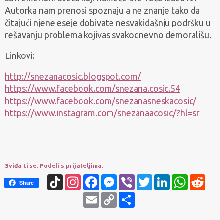
Autorka nam prenosi spoznaju a ne znanje tako da
čitajući njene eseje dobivate nesvakidašnju podršku u
rešavanju problema kojivas svakodnevno demorališu.
Linkovi:
http://snezanacosic.blogspot.com/
https://www.facebook.com/snezana.cosic.54
https://www.facebook.com/snezanasneskacosic/
https://www.instagram.com/snezanaacosic/?hl=sr
Sviđa ti se. Podeli s prijateljima:
TikTok
Instagram
Facebook
Messenger
Viber
Twitter
LinkedIn
WhatsApp
Redd
Share
Email
Copy
Share
Link