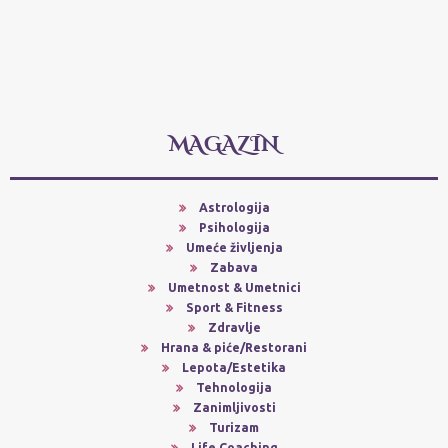
MAGAZIN
Astrologija
Psihologija
Umeće življenja
Zabava
Umetnost & Umetnici
Sport & Fitness
Zdravlje
Hrana & piće/Restorani
Lepota/Estetika
Tehnologija
Zanimljivosti
Turizam
Life Coaching