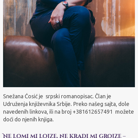
Snežana Ćosić je srpski romanopisac. Član je
Udruženja književnika Srbije. Preko našeg sajta, dole
navedenih linkova, ili na broj +381612657491 možete
doći do njenih knjiga.
Ne lomi mi lojze, ne kradi mi grojze –