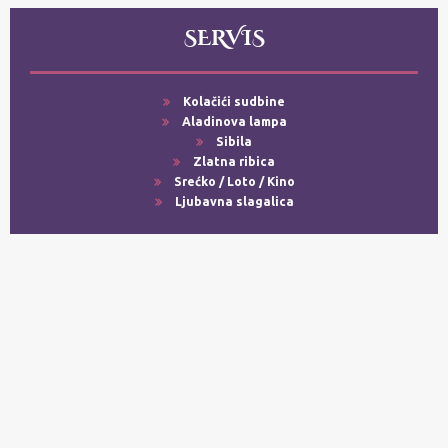
SERVIS
Kolačići sudbine
Aladinova lampa
Sibila
Zlatna ribica
Srećko / Loto / Kino
Ljubavna slagalica