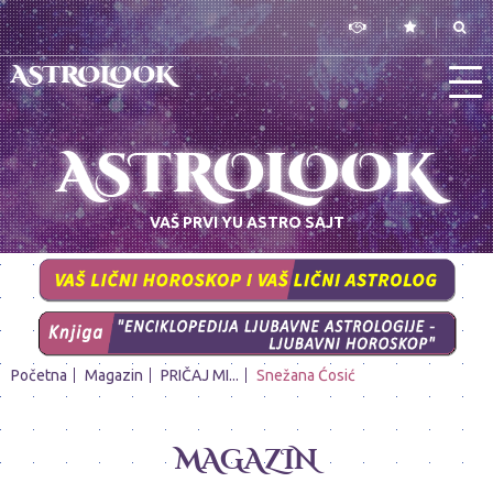
ASTROLOOK
ASTROLOOK
VAŠ PRVI YU ASTRO SAJT
Početna
Magazin
PRIČAJ MI...
Snežana Ćosić
MAGAZIN