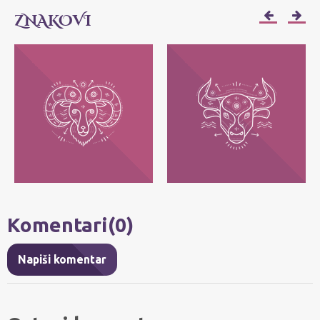
ZNAKOVI
OVAN
BIK
Njihov moto je: Ja sam! Najvažnije im je
Njihov moto je: Ja imam - posedujem!
da svako može da bude ono što jeste, bez
Najvažnije im je da zadrže ono što im
pretvaranja.
pripada.
Komentari(0)
Napiši komentar