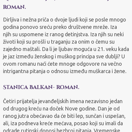
roman.
Dirljiva i nežna priča o dvoje ljudi koji se posle mnogo
godina ponovo sreću preko društvene mreže. Iza
njih su uspomene iz ranog detinjstva. Iza njih su neki
životi koji su prošli u traganju za onim o čemu su
zajedno maštali. Da li je ljubav moguća u 21. veku kada
je jaz između ženskog i muškog principa sve dublji? U
ovom romanu naći ćete mnoge odgovore na večno
intrigantna pitanja o odnosu između muškarca i žene.
Stanica Balkan- roman.
Četiri prijatelja jevanđeljskih imena nezavisno jedan
od drugog kreću na doček Nove godine. Dan je od
ranog jutra obećavao da će biti lep, sunčan i uspešan,
ali, iza podneva kreće mećava, posao koji su imali da
odrade rutinski donosi bezbroj pitanja. Vremenske