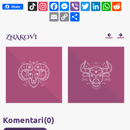
TikTok
Instagram
Facebook
Messenger
Viber
Twitter
LinkedIn
WhatsApp
Redd
Share
Email
Copy
Share
Link
ZNAKOVI
OVAN
BIK
Njihov moto je: Ja sam! Najvažnije im je
Njihov moto je: Ja imam - posedujem!
da svako može da bude ono što jeste, bez
Najvažnije im je da zadrže ono što im
pretvaranja.
pripada.
Komentari(0)