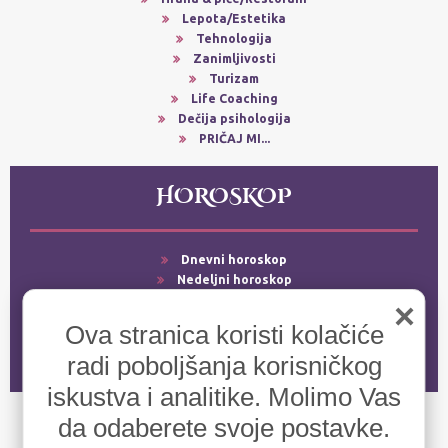
Lepota/Estetika
Tehnologija
Zanimljivosti
Turizam
Life Coaching
Dečija psihologija
PRIČAJ MI...
HOROSKOP
Dnevni horoskop
Nedeljni horoskop
Mesečni horoskop
×
Godišnji horoskop
Ova stranica koristi kolačiće
Srećni dani
radi poboljšanja korisničkog
Ljubavni horoskop
iskustva i analitike. Molimo Vas
da odaberete svoje postavke.