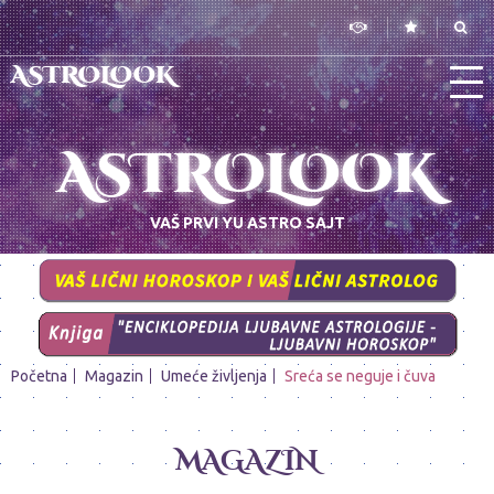
ASTROLOOK
ASTROLOOK
VAŠ PRVI YU ASTRO SAJT
Početna
Magazin
Umeće življenja
Sreća se neguje i čuva
MAGAZIN