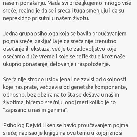
našem ponašanju. Mada svi priželjkujemo mnogo više
sreće, realno je da se i sreća i tuga smenjuju i da su
neprekidno prisutni u našem životu.
Jedna grupa psihologa koja se bavila proučavanjem
pojma sreće, zaključila je da sreća nije trenutno
osećanje ili ekstaza, već je to zadovoljstvo koje
osećamo duže vreme i koje se reflektuje kroz naše
ukupno ponašanje, delovanje i raspoloženje.
Sreća nije strogo uslovljena i ne zavisi od okolnosti
koje nas prate, već zavisi od genetske komponente,
odnosno, bez obzira na to šta se dešava u našim
životima, bićemo srećni u onoj meri koliko je to
"zapisano u našim genima".
Psiholog Dejvid Liken se bavio proučavanjem pojma
sreće; napisao je knjigu na ovu temu u kojoj iznosi