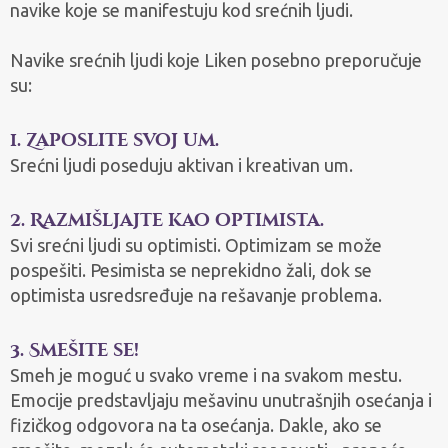
navike koje se manifestuju kod srećnih ljudi.
Navike srećnih ljudi koje Liken posebno preporučuje
su:
1. Zaposlite svoj um.
Srećni ljudi poseduju aktivan i kreativan um.
2. Razmišljajte kao optimista.
Svi srećni ljudi su optimisti. Optimizam se može
pospešiti. Pesimista se neprekidno žali, dok se
optimista usredsređuje na rešavanje problema.
3. Smešite se!
Smeh je moguć u svako vreme i na svakom mestu.
Emocije predstavljaju mešavinu unutrašnjih osećanja i
fizičkog odgovora na ta osećanja. Dakle, ako se