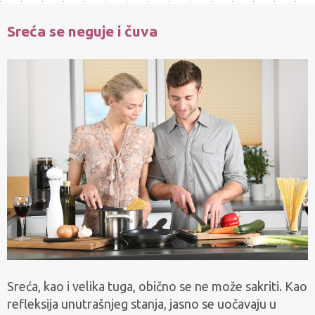
Sreća se neguje i čuva
Sreća, kao i velika tuga, obično se ne može sakriti. Kao
refleksija unutrašnjeg stanja, jasno se uočavaju u