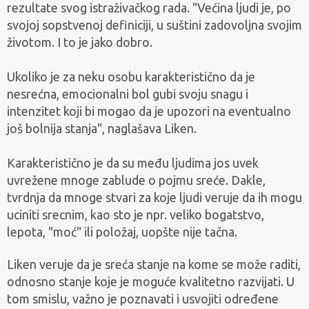
rezultate svog istraživačkog rada. "Većina ljudi je, po
svojoj sopstvenoj definiciji, u suštini zadovoljna svojim
životom. I to je jako dobro.
Ukoliko je za neku osobu karakteristično da je
nesrećna, emocionalni bol gubi svoju snagu i
intenzitet koji bi mogao da je upozori na eventualno
još bolnija stanja", naglašava Liken.
Karakteristično je da su među ljudima jos uvek
uvrežene mnoge zablude o pojmu sreće. Dakle,
tvrdnja da mnoge stvari za koje ljudi veruje da ih mogu
uciniti srecnim, kao sto je npr. veliko bogatstvo,
lepota, "moć" ili položaj, uopšte nije tačna.
Liken veruje da je sreća stanje na kome se može raditi,
odnosno stanje koje je moguće kvalitetno razvijati. U
tom smislu, važno je poznavati i usvojiti određene