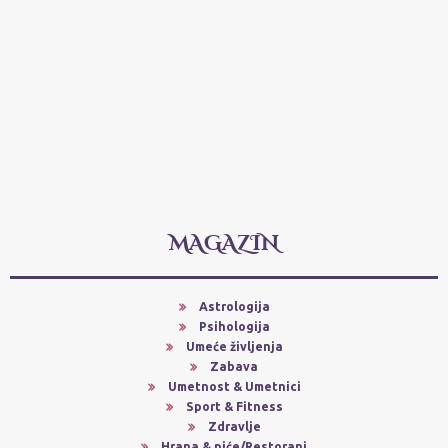
MAGAZIN
Astrologija
Psihologija
Umeće življenja
Zabava
Umetnost & Umetnici
Sport & Fitness
Zdravlje
Hrana & piće/Restorani