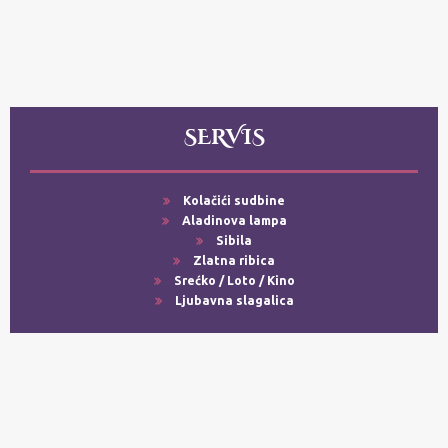
SERVIS
Kolačići sudbine
Aladinova lampa
Sibila
Zlatna ribica
Srećko / Loto / Kino
Ljubavna slagalica