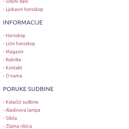
Srećni dani
Ljubavni horoskop
INFORMACIJE
Horoskop
Lični horoskop
Magazin
Rubrike
Kontakt
O nama
PORUKE SUDBINE
Kolačići sudbine
Aladinova lampa
Sibila
Zlatna ribica