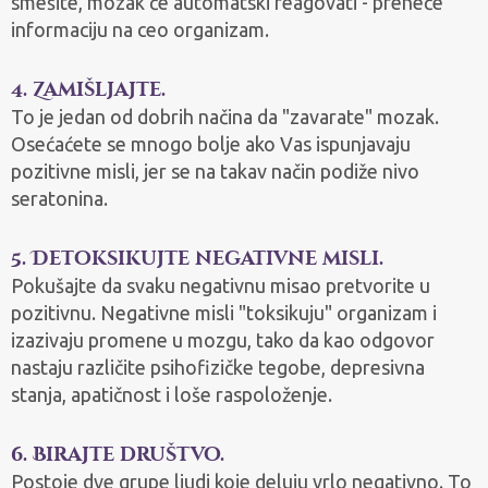
smešite, mozak će automatski reagovati - preneće
informaciju na ceo organizam.
4. Zamišljajte.
To je jedan od dobrih načina da "zavarate" mozak.
Osećaćete se mnogo bolje ako Vas ispunjavaju
pozitivne misli, jer se na takav način podiže nivo
seratonina.
5. Detoksikujte negativne misli.
Pokušajte da svaku negativnu misao pretvorite u
pozitivnu. Negativne misli "toksikuju" organizam i
izazivaju promene u mozgu, tako da kao odgovor
nastaju različite psihofizičke tegobe, depresivna
stanja, apatičnost i loše raspoloženje.
6. Birajte društvo.
Postoje dve grupe ljudi koje deluju vrlo negativno. To