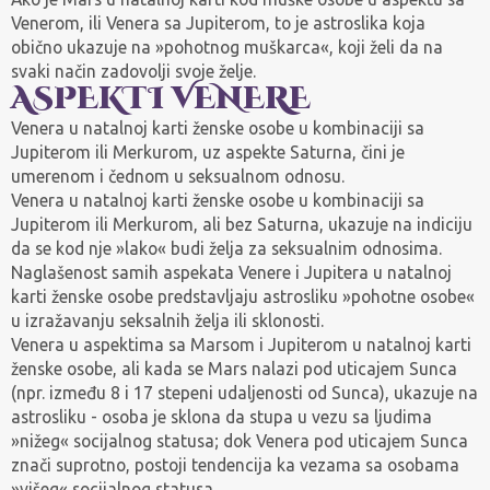
Venerom, ili Venera sa Jupiterom, to je astroslika koja
obično ukazuje na »pohotnog muškarca«, koji želi da na
svaki način zadovolji svoje želje.
ASPEKTI VENERE
Venera u natalnoj karti ženske osobe u kombinaciji sa
Jupiterom ili Merkurom, uz aspekte Saturna, čini je
umerenom i čednom u seksualnom odnosu.
Venera u natalnoj karti ženske osobe u kombinaciji sa
Jupiterom ili Merkurom, ali bez Saturna, ukazuje na indiciju
da se kod nje »lako« budi želja za seksualnim odnosima.
Naglašenost samih aspekata Venere i Jupitera u natalnoj
karti ženske osobe predstavljaju astrosliku »pohotne osobe«
u izražavanju seksalnih želja ili sklonosti.
Venera u aspektima sa Marsom i Jupiterom u natalnoj karti
ženske osobe, ali kada se Mars nalazi pod uticajem Sunca
(npr. između 8 i 17 stepeni udaljenosti od Sunca), ukazuje na
astrosliku - osoba je sklona da stupa u vezu sa ljudima
»nižeg« socijalnog statusa; dok Venera pod uticajem Sunca
znači suprotno, postoji tendencija ka vezama sa osobama
»višeg« socijalnog statusa.