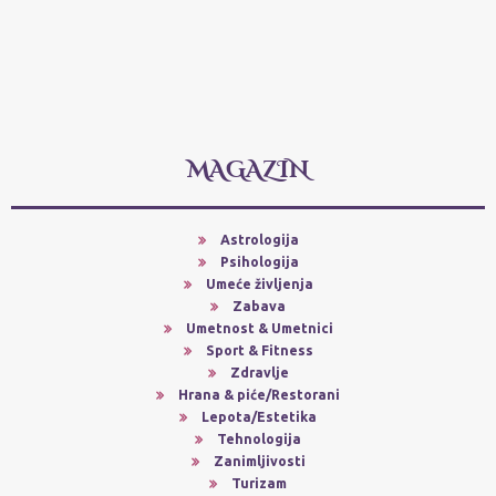
MAGAZIN
Astrologija
Psihologija
Umeće življenja
Zabava
Umetnost & Umetnici
Sport & Fitness
Zdravlje
Hrana & piće/Restorani
Lepota/Estetika
Tehnologija
Zanimljivosti
Turizam