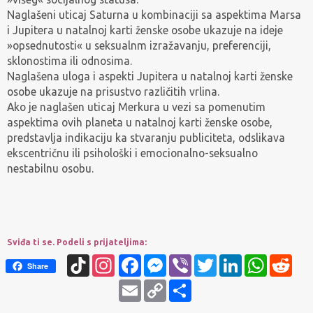
Naglašeni uticaj Saturna u kombinaciji sa aspektima Marsa
i Jupitera u natalnoj karti ženske osobe ukazuje na ideje
»opsednutosti« u seksualnm izražavanju, preferenciji,
sklonostima ili odnosima.
Naglašena uloga i aspekti Jupitera u natalnoj karti ženske
osobe ukazuje na prisustvo različitih vrlina.
Ako je naglašen uticaj Merkura u vezi sa pomenutim
aspektima ovih planeta u natalnoj karti ženske osobe,
predstavlja indikaciju ka stvaranju publiciteta, odslikava
ekscentričnu ili psihološki i emocionalno-seksualno
nestabilnu osobu.
Sviđa ti se. Podeli s prijateljima:
TikTok
Instagram
Facebook
Messenger
Viber
Twitter
LinkedIn
WhatsApp
Redd
Share
Email
Copy
Share
Link