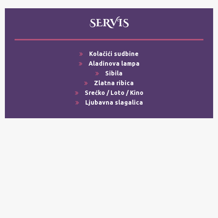
SERVIS
Kolačići sudbine
Aladinova lampa
Sibila
Zlatna ribica
Srećko / Loto / Kino
Ljubavna slagalica