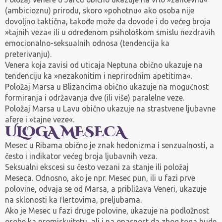
(ambicioznu) prirodu, skoro »pohotnu« ako osoba nije
dovoljno taktična, takođe može da dovode i do većeg broja
»tajnih veza« ili u određenom psihološkom smislu nezdravih
emocionalno-seksualnih odnosa (tendencija ka
preterivanju).
Venera koja zavisi od uticaja Neptuna obično ukazuje na
tendenciju ka »nezakonitim i neprirodnim apetitima«.
Položaj Marsa u Blizancima obično ukazuje na mogućnost
formiranja i održavanja dve (ili više) paralelne veze.
Položaj Marsa u Lavu obično ukazuje na strastvene ljubavne
afere i »tajne veze«.
ULOGA MESECA
Mesec u Ribama obično je znak hedonizma i senzualnosti, a
često i indikator većeg broja ljubavnih veza.
Seksualni ekscesi su često vezani za stanje ili položaj
Meseca. Odnosno, ako je npr. Mesec pun, ili u fazi prve
polovine, odvaja se od Marsa, a približava Veneri, ukazuje
na sklonosti ka flertovima, preljubama.
Ako je Mesec u fazi druge polovine, ukazuje na podložnost
osobe ka promiskuitetu, ali i na opasnost da zbog toga bude