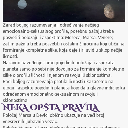
Zarad boljeg razumevanja i određivanja nečijeg
emocionalno-seksualnog profila, posebnu pažnju treba
posvetiti položaju i aspektima: Meseca, Marsa, Venere;
zatim pažnju treba posvetiti i ostalim činiocima koji utiču na
formiranje kompletne slike, koja daje širi uvid u sklop nečije
ličnosti.
Naravno navođenje samo pojedinih položaja i aspekata
planeta samo po sebi nije dovoljno za formiranje kompletne
slike o profilu ličnosti i njenom razvoju ili sklonostima.
Radi boljeg razumevanja profila ličnosti ukazaćemo na
ulogu i aspekte pojedinih planeta koje daju glavne indicije ka
određenom emocionalno-seksualnom razvoju i
sklonostima.
NEKA OPŠTA PRAVILA
Položaj Marsa u Devici obično ukazuje na veći broj
»nesrećnih ljubavnih veza«.
Položaj Venere u Jarcu obično ukazuje na vrlo »zahtevnu«