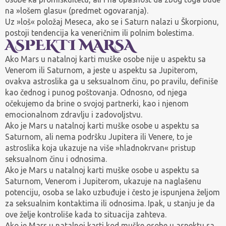
na »lošem glasu« (predmet ogovaranja).
Uz »loš« položaj Meseca, ako se i Saturn nalazi u Škorpionu,
postoji tendencija ka veneričnim ili polnim bolestima.
ASPEKTI MARSA
Ako Mars u natalnoj karti muške osobe nije u aspektu sa
Venerom ili Saturnom, a jeste u aspektu sa Jupiterom,
ovakva astroslika ga u seksualnom činu, po pravilu, definiše
kao čednog i punog poštovanja. Odnosno, od njega
očekujemo da brine o svojoj partnerki, kao i njenom
emocionalnom zdravlju i zadovoljstvu.
Ako je Mars u natalnoj karti muške osobe u aspektu sa
Saturnom, ali nema podršku Jupitera ili Venere, to je
astroslika koja ukazuje na više »hladnokrvan« pristup
seksualnom činu i odnosima.
Ako je Mars u natalnoj karti muške osobe u aspektu sa
Saturnom, Venerom i Jupiterom, ukazuje na naglašenu
potenciju, osoba se lako uzbuđuje i često je ispunjena željom
za seksualnim kontaktima ili odnosima. Ipak, u stanju je da
ove želje kontroliše kada to situacija zahteva.
Ako je Mars u natalnoj karti kod muške osobe u aspektu sa