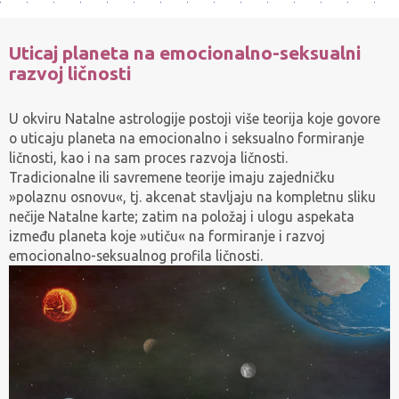
Uticaj planeta na emocionalno-seksualni
razvoj ličnosti
U okviru Natalne astrologije postoji više teorija koje govore
o uticaju planeta na emocionalno i seksualno formiranje
ličnosti, kao i na sam proces razvoja ličnosti.
Tradicionalne ili savremene teorije imaju zajedničku
»polaznu osnovu«, tj. akcenat stavljaju na kompletnu sliku
nečije Natalne karte; zatim na položaj i ulogu aspekata
između planeta koje »utiču« na formiranje i razvoj
emocionalno-seksualnog profila ličnosti.