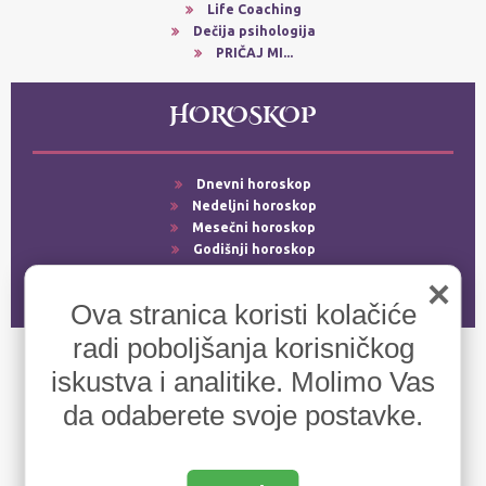
Life Coaching
Dečija psihologija
PRIČAJ MI...
HOROSKOP
Dnevni horoskop
Nedeljni horoskop
Mesečni horoskop
Godišnji horoskop
Srećni dani
×
Ljubavni horoskop
Ova stranica koristi kolačiće
radi poboljšanja korisničkog
iskustva i analitike. Molimo Vas
da odaberete svoje postavke.