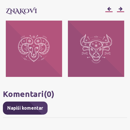
ZNAKOVI
OVAN
BIK
Njihov moto je: Ja sam! Najvažnije im je
Njihov moto je: Ja imam - posedujem!
da svako može da bude ono što jeste, bez
Najvažnije im je da zadrže ono što im
pretvaranja.
pripada.
Komentari(0)
Napiši komentar