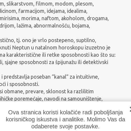
kom, slikarstvom, filmom, modom, plesom,
cinom, farmacijom, idejama, idealima,
, mirisima, morima, naftom, akoholom, drogama,
drijom, lažima, abnormalnošću, bojama,
.
ično, tj. ono je vrlo postepeno, suptilno,
staknuti Neptun u natalnom horoskopu izuzetno je
oma karakteristične ili retke sposobnosti kao što su:
, sjajne sposobnosti za špijunažu ili detektivski
i predstavlja poseban “kanal” za intuitivne,
oći i sposobnosti.
i obmane, prevare, sklonost ka razlilitim
sihičke poremećaje, navodi na samouništenje,
energija koja “otrovno” razara dušu i psihu, deluje
Ova stranica koristi kolačiće radi poboljšanja
 uvek tragičan, spektakularan i veoma dramatičan.
korisničkog iskustva i analitike. Molimo Vas da
odaberete svoje postavke.