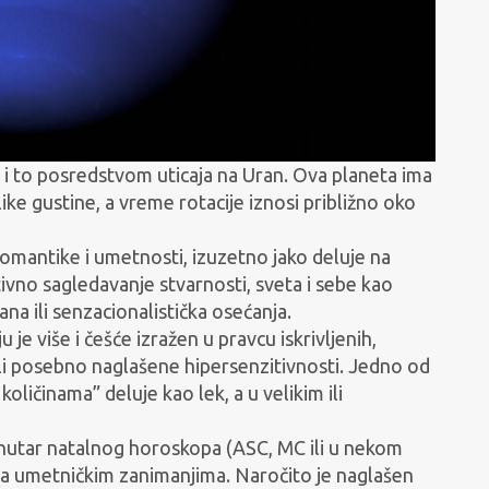
 i to posredstvom uticaja na Uran. Ova planeta ima
ke gustine, a vreme rotacije iznosi približno oko
romantike i umetnosti, izuzetno jako deluje na
itivno sagledavanje stvarnosti, sveta i sebe kao
ana ili senzacionalistička osećanja.
 je više i češće izražen u pravcu iskrivljenih,
 ili posebno naglašene hipersenzitivnosti. Jedno od
oličinama” deluje kao lek, a u velikim ili
utar natalnog horoskopa (ASC, MC ili u nekom
ka umetničkim zanimanjima. Naročito je naglašen