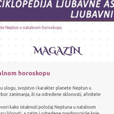
nete Neptun u natalnom horoskopu
MAGAZIN
talnom horoskopu
nu ulogu, svojstvo i karakter planete Neptun u
zbor zanimanja, ili na određene sklonosti, afinitete
ovori kako istaknuti položaj Neptuna u natalnom
u ličnosti, a zatim i određene predispozicije koje