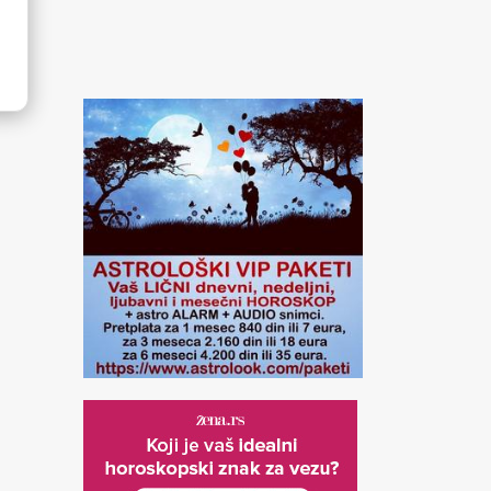
LAV
DEVICA
VAGA
ihov moto je: Ja želim!
Njihov moto je: Ja analiziram
Njihov moto je: Ja po
ažnije im je da se pokažu
- zaključujem! Najvažnije im
ravnotežu! Najvažnije
u najboljem svetlu.
je donošenje odluka.
da ugode drugima i s