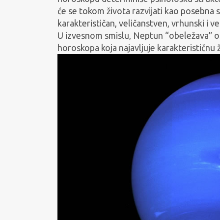
će se tokom života razvijati kao posebna s
karakterističan, veličanstven, vrhunski i v
U izvesnom smislu, Neptun “obeležava” os
horoskopa koja najavljuje karakterističnu ž