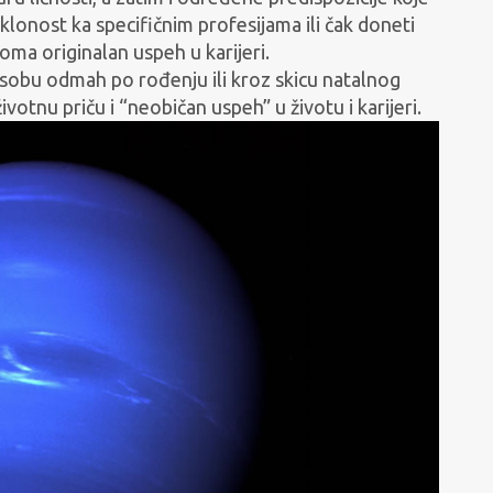
klonost ka specifičnim profesijama ili čak doneti
eoma originalan uspeh u karijeri.
obu odmah po rođenju ili kroz skicu natalnog
ivotnu priču i “neobičan uspeh” u životu i karijeri.