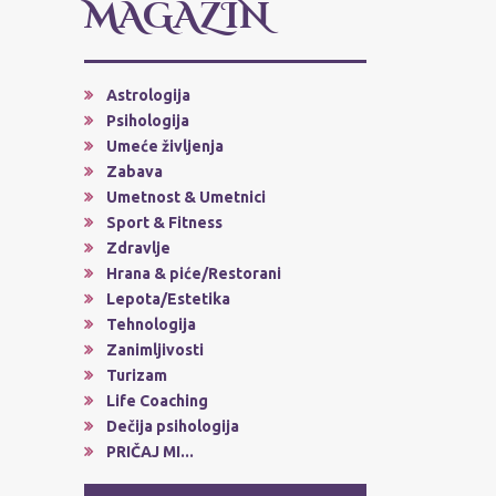
MAGAZIN
Astrologija
Psihologija
Umeće življenja
Zabava
Umetnost & Umetnici
Sport & Fitness
Zdravlje
Hrana & piće/Restorani
Lepota/Estetika
Tehnologija
Zanimljivosti
Turizam
Life Coaching
Dečija psihologija
PRIČAJ MI...