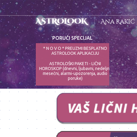
ASTROLOOK
Ana Rakić
PORUČI SPECIJAL
* N O V O * PREUZMI BESPLATNO
ASTROLOOK APLIKACIJU
ASTROLOŠKI PAKETI - LIČNI
HOROSKOP (dnevni, ljubavni, nedeljni,
mesečni, alarmi-upozorenja, audio
poruke)
ASTRO-PSIHOLOG - NAJPRECIZNIJE
ANALIZE