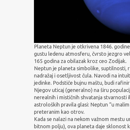
Planeta Neptun je otkrivena 1846. godine
gustu ledenu atmosferu, čvrsto jezgro veli
165 godina za obilazak kroz ceo Zodijak.
Neptun je planeta simbolike, suptilnosti, 
nadražaj i osetljivost čula. Navodi na intu
jedinke. Podstiče bujnu maštu, budi rafinir
Njegov uticaj (generalno) na širu populaciju
nerealnih i mističnih shvatanja stvarnosti
astroloških pravila glasi: Neptun “u malim k
preteranim kao otrov.
Kada se nalazi na nekom važnom mestu un
bitnom polju), ova planeta daje sklonost 