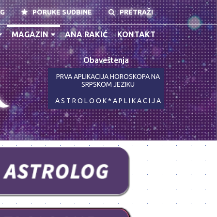
NG
PORUKE SUDBINE
PRETRAŽI
MAGAZIN
ANA RAKIĆ
KONTAKT
Obaveštenja
K
PRVA APLIKACIJA HOROSKOPA NA
SRPSKOM JEZIKU
A S T R O L O O K * A P L I K A C I J A