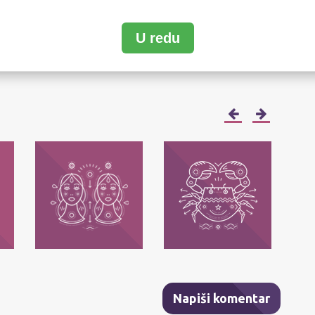
U redu
ter
LinkedIn
WhatsApp
Reddit
Email
Copy
Share
Link
BLIZANCI
RAK
Njihov moto je: Ja mislim!
Njihov moto je: Ja osećam!
Nj
je
Najvažnija im je: sloboda
Najvažnije im je da uživaju u
Najv
a.
mišljenja.
svojim osećanjima.
Napiši komentar