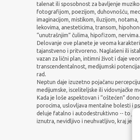
talenat ili sposobnost za bavljenje muzi
fotografijom, poezijom, duhovnošću, medi
imaginacijom, mistikom, iluzijom, notama
lekovima, anesteticima, transom, hipohon
“unutrašnjim” čulima, hipofizom, nervima
Delovanje ove planete je veoma karakterist
tajanstveno i pritvoreno. Naglašeni ili i
vazan za lični plan, intimni život i daje ve
transcendentalnost, medijumski potencijali
rad.
Neptun daje izuzetno pojačanu percepciju 
medijumske, isceliteljske ili vidovnjačke m
Kada je loše aspektovan i “oštećen” donos
porocima, uslovljava mentalne bolesti i p
deluje fatalno i autodestruktivno -- to je 
iznutra, nevidljivo i neuhvatljivo, kraj je