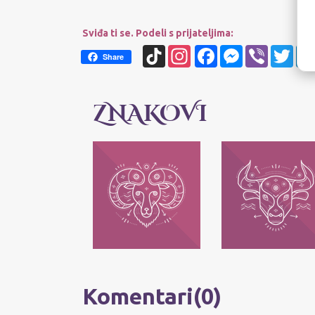
Sviđa ti se. Podeli s prijateljima:
TikTok
Instagram
Facebook
Messenger
Viber
Twit
Share
ZNAKOVI
OVAN
BIK
Njihov moto je: Ja sam!
Njihov moto je: Ja imam -
Najvažnije im je da svako
posedujem! Najvažnije im 
može da bude ono što jeste,
da zadrže ono što im pripad
bez pretvaranja.
Komentari(0)