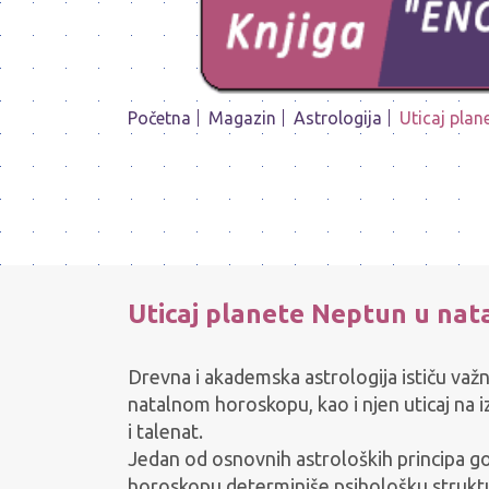
Početna
Magazin
Astrologija
Uticaj pla
Uticaj planete Neptun u na
Drevna i akademska astrologija ističu važ
natalnom horoskopu, kao i njen uticaj na i
i talenat.
Jedan od osnovnih astroloških principa g
horoskopu determiniše psihološku struktur