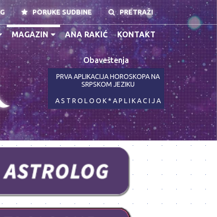
NG
PORUKE SUDBINE
PRETRAŽI
MAGAZIN
ANA RAKIĆ
KONTAKT
Obaveštenja
K
PRVA APLIKACIJA HOROSKOPA NA
SRPSKOM JEZIKU
A S T R O L O O K * A P L I K A C I J A