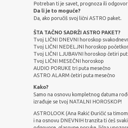
Potreban ti je savet, prognoza ili odgovor
Da li je to moguće?
Da, ako poručiš svoj lični ASTRO paket.
ŠTA TAČNO SADRŽI ASTRO PAKET?
Tvoj LIČNI DNEVNI horoskop svakodnev
Tvoj LIČNI NEDELJNI horoskop početko
Tvoj LIČNI LJUBAVNI horoskop četiri pu
Tvoj LIČNI MESEČNI horoskop
AUDIO PORUKE tri puta mesečno
ASTRO ALARM četiri puta mesečno
Kako?
Samo na osnovu kompletnog datuma rođenj
izrađuje se tvoj NATALNI HOROSKOP!
ASTROLOOK (Ana Rakić Đuričić sa timom 
i na osnovu DNEVNIH tranzita ti ćeš svaki
odgovore, glasovne poruke, lična upozoren