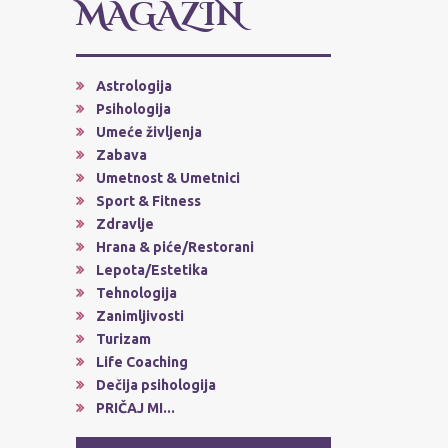
MAGAZIN
Astrologija
Psihologija
Umeće življenja
Zabava
Umetnost & Umetnici
Sport & Fitness
Zdravlje
Hrana & piće/Restorani
Lepota/Estetika
Tehnologija
Zanimljivosti
Turizam
Life Coaching
Dečija psihologija
PRIČAJ MI...