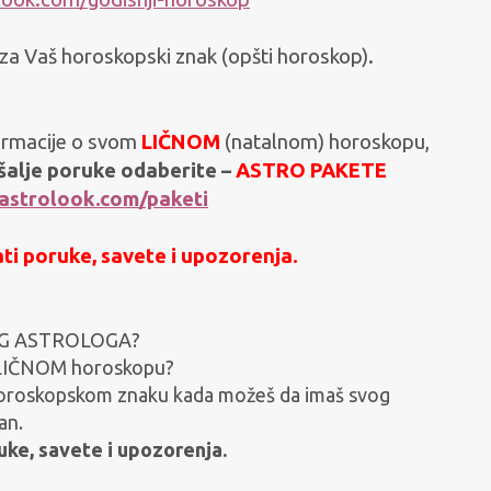
za Vaš horoskopski znak (opšti horoskop).
formacije o svom
LIČNOM
(natalnom) horoskopu,
alje poruke odaberite –
ASTRO PAKETE
astrolook.com/paketi
ati poruke, savete i upozorenja.
ČNOG ASTROLOGA?
om LIČNOM horoskopu?
 horoskopskom znaku kada možeš da imaš svog
an.
ruke, savete i upozorenja.