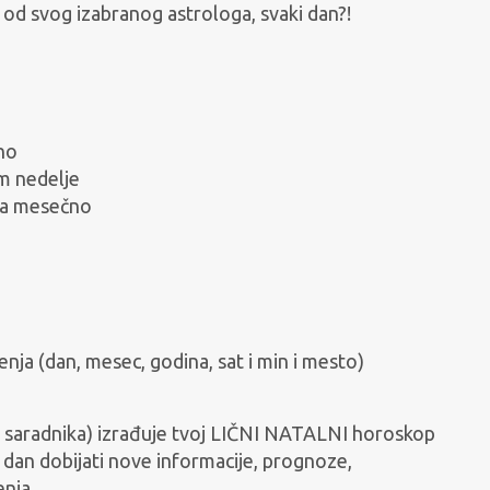
 od svog izabranog astrologa, svaki dan?!
no
m nedelje
ta mesečno
a (dan, mesec, godina, sat i min i mesto)
saradnika) izrađuje tvoj LIČNI NATALNI horoskop
 dan dobijati nove informacije, prognoze,
ja ...