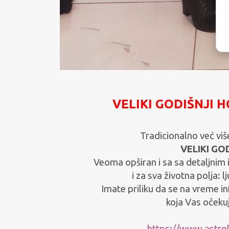
VELIKI GODIŠNJI H
Tradicionalno već vi
VELIKI GO
Veoma opširan i sa sa detaljnim
i za sva životna polja: l
Imate priliku da se na vreme i
koja Vas očeku
https://www.astro