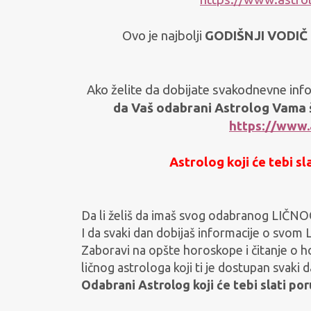
Ovo je najbolji
GODIŠNJI VODIČ
Ako želite da dobijate svakodnevne in
da Vaš odabrani Astrolog Vama š
https://www.
Astrolog koji će tebi sl
Da li želiš da imaš svog odabranog LI
I da svaki dan dobijaš informacije o sv
Zaboravi na opšte horoskope i čitanje o
ličnog astrologa koji ti je dostupan svaki d
Odabrani Astrolog koji će tebi slati po