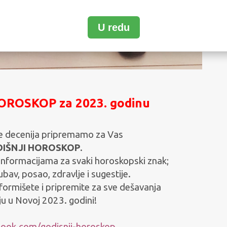
U redu
OROSKOP za 2023. godinu
še decenija pripremamo za Vas
DIŠNJI HOROSKOP
.
 informacijama za svaki horoskopski znak;
jubav, posao, zdravlje i sugestije.
nformišete i pripremite za sve dešavanja
ju u Novoj 2023. godini!
look.com/godisnji-horoskop