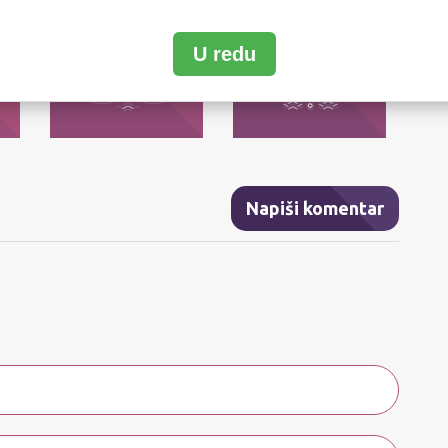
BLIZANCI
RAK
U redu
Njihov moto je: Ja mislim!
Njihov moto je: Ja osećam!
Nj
je
Najvažnija im je: sloboda
Najvažnije im je da uživaju u
Najv
a.
mišljenja.
svojim osećanjima.
Napiši komentar