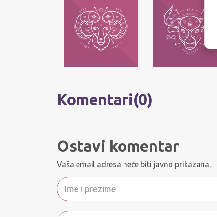
OVAN
BIK
Njihov moto je: Ja sam!
Njihov moto je: Ja imam -
Najvažnije im je da svako
posedujem! Najvažnije im 
može da bude ono što jeste,
da zadrže ono što im pripad
bez pretvaranja.
Komentari(0)
Ostavi komentar
Vaša email adresa neće biti javno prikazana.