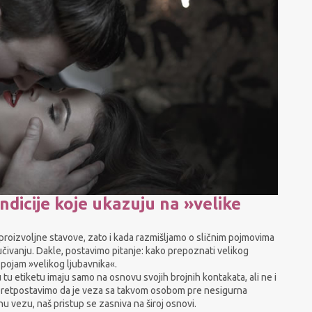
indicije koje ukazuju na »velike
a proizvoljne stavove, zato i kada razmišljamo o sličnim pojmovima
jučivanju. Dakle, postavimo pitanje: kako prepoznati velikog
pojam »velikog ljubavnika«.
u etiketu imaju samo na osnovu svojih brojnih kontakata, ali ne i
pretpostavimo da je veza sa takvom osobom pre nesigurna
u vezu, naš pristup se zasniva na široj osnovi.