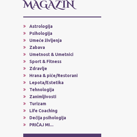
MAGAZIN
Astrologija
Psihologija
Umeće življenja
Zabava
Umetnost & Umetnici
Sport & Fitness
Zdravlje
Hrana & piće/Restorani
Lepota/Estetika
Tehnologija
Zanimljivosti
Turizam
Life Coaching
Dečija psihologija
PRIČAJ MI...