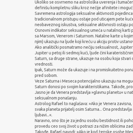
Ukoliko se osvrnemo na astrološka uverenja i tumačenja
definišu kompletnu sliku kroz nečije afinitete i moguć
Savremena astrologija seksualne aktivnosti pojedinca
tradicionalnom pristupu ostaje pod uticajem pete kuće
neobaveznog iskustva, seksualne aktivnosti ostaju p
Osnovni indikator seksualnog umeća u natalnoj karti p
sa Marsom, Venerom i Saturnom. Natalne karte u kojima
njim) ukazuju na ljude koji kreću u akciju protiv ustan
Ako analitički posmatramo nečiju seksualnost, Jupiter
Jupiter u petoj ili sedmoj kući, ljude čini karateristi
Saturn, sa druge strane, ukazuje na osobu koja stvari 
vrednosti.
Ipak, Saturn može da ukazuje i na promiskuitetno ponaša
pred sobom.
Veze Saturna i Meseca potencijalno ukazuju na moguć
Saturn donosi po svojim karakteristikama. Takođe, pro
Jasno je da Venera predstavlja »glavnu planetu« u n
seksualnom ponašanju.
Astrolog Rafael to naglašava: »Ako je Venera zavisna, 
svaka planeta prijatelj osim Saturna... Ona predstavlj
ljubavi...«.
Naravno, ono što je za jednu osobu bestidnost ili poho
provedu ceo svoj život u potrazi za nižim oblicima zad
Takođe, Rafael navodi: »Ako je kod ženske osobe Mesec