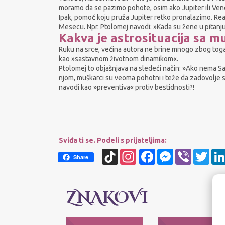
moramo da se pazimo pohote, osim ako Jupiter ili Ven
Ipak, pomoć koju pruža Jupiter retko pronalazimo. Rea
Mesecu. Npr. Ptolomej navodi: »Kada su žene u pitanju
Kakva je astrosituacija sa 
Ruku na srce, većina autora ne brine mnogo zbog toga 
kao »sastavnom životnom dinamikom«.
Ptolomej to objašnjava na sledeći način: »Ako nema Sa
njom, muškarci su veoma pohotni i teže da zadovolje sv
navodi kao »preventiva« protiv bestidnosti?!
Sviđa ti se. Podeli s prijateljima:
TikTok
Instagram
Facebook
Messenger
Viber
Twit
Share
ZNAKOVI