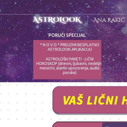
ASTROLOOK
Ana Rakić
PORUČI SPECIJAL
* N O V O * PREUZMI BESPLATNO
ASTROLOOK APLIKACIJU
ASTROLOŠKI PAKETI - LIČNI
HOROSKOP (dnevni, ljubavni, nedeljni,
mesečni, alarmi-upozorenja, audio
poruke)
ASTRO-PSIHOLOG - NAJPRECIZNIJE
ANALIZE