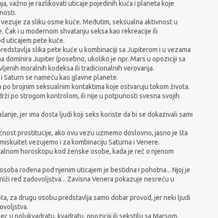
, važno je razlikovati uticaje pojedinih kuća i planeta koje
nosti.
 vezuje za sliku osme kuće. Međutim, seksualna aktivnost u
. Čak i u modernom shvatanju seksa kao rekreacije ili
od uticajem pete kuće.
redstavlja slika pete kuće u kombinaciji sa Jupiterom i u vezama
 dominira Jupiter (posebno, ukoliko je npr. Mars u opoziciji sa
ovljenih moralnih kodeksa ili tradicionalnih verovanja.
 i Saturn se nameću kao glavne planete.
čnim po brojnim seksualnim kontaktima koje ostvaruju tokom života.
drži po strogom kontrolom, ili nije u potpunosti svesna svojih
nje, jer ima dosta ljudi koji seks koriste da bi se dokazivali sami
nost prostitucije, ako ovu vezu uzmemo doslovno, jasno je šta
miskuitet vezujemo i za kombinaciju Saturna i Venere.
atalnom horoskopu kod ženske osobe, kada je reč o njenom
osoba rođena pod njenim uticajem je bestidna i pohotna... Njoj je
a niži red zadovoljstva... Zavisna Venera pokazuje nesreću u
ta, za drugu osobu predstavlja samo dobar provod, jer neki ljudi
ovoljstva.
 u polukvadratu, kvadratu, opoziciji ili sekstilu sa Marsom,