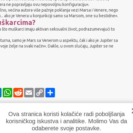
era ne popravljaju ovu nepovoljnu konfiguraciju«.
lno, većina autora više pažnje poklanja vezi Marsa i Venere, nego
... ako je Venera u konjunkciji samo sa Marsom, one su bestidne«.
muškarcima?
što muškarci imaju aktivan seksualni život, podrazumevajući to
turna, samo je Mars sa Venerom u aspektu, čak i ako je Jupiter sa
oje želje na svaki način«. Dakle, u ovom slučaju, Jupiter se ne
ter
LinkedIn
WhatsApp
Reddit
Email
Copy
Share
Link
Ova stranica koristi kolačiće radi poboljšanja
korisničkog iskustva i analitike. Molimo Vas da
odaberete svoje postavke.