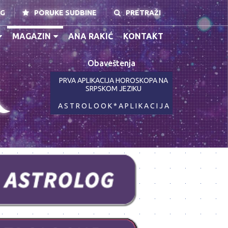
NG
PORUKE SUDBINE
PRETRAŽI
MAGAZIN
ANA RAKIĆ
KONTAKT
Obaveštenja
K
PRVA APLIKACIJA HOROSKOPA NA
SRPSKOM JEZIKU
A S T R O L O O K * A P L I K A C I J A