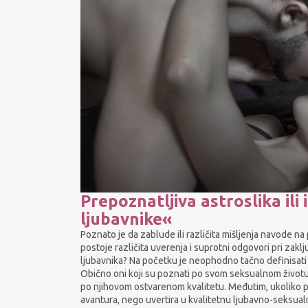
Prepoznatljiva astroslika ili 
ljubavnike«
Poznato je da zablude ili različita mišljenja navode n
postoje različita uverenja i suprotni odgovori pri zakl
ljubavnika? Na početku je neophodno tačno definisati 
Obično oni koji su poznati po svom seksualnom životu t
po njihovom ostvarenom kvalitetu. Međutim, ukoliko 
avantura, nego uvertira u kvalitetnu ljubavno-seksualn