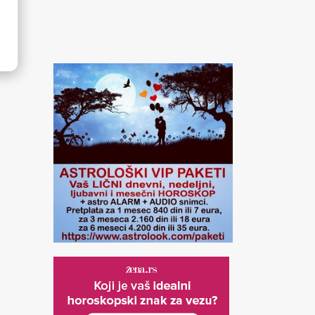
LAV
DEVICA
VAGA
ihov moto je: Ja želim!
Njihov moto je: Ja analiziram
Njihov moto je: Ja po
ažnije im je da se pokažu
- zaključujem! Najvažnije im
ravnotežu! Najvažnije
u najboljem svetlu.
je donošenje odluka.
da ugode drugima i s