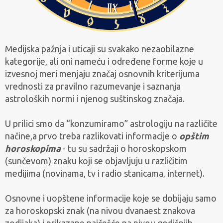
Medijska pažnja i uticaji su svakako nezaobilazne
kategorije, ali oni nameću i određene forme koje u
izvesnoj meri menjaju značaj osnovnih kriterijuma
vrednosti za pravilno razumevanje i saznanja
astroloških normi i njenog suštinskog značaja.
U prilici smo da “konzumiramo” astrologiju na različite
načine,a prvo treba razlikovati informacije o
opštim
horoskopima
- tu su sadržaji o horoskopskom
(sunčevom) znaku koji se objavljuju u različitim
medijima (novinama, tv i radio stanicama, internet).
Osnovne i uopštene informacije koje se dobijaju samo
za horoskopski znak (na nivou dvanaest znakova