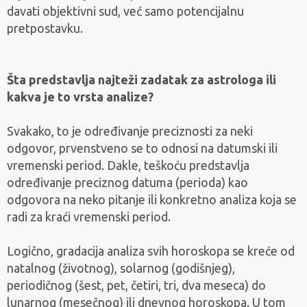
davati objektivni sud, već samo potencijalnu
pretpostavku.
Šta predstavlja najteži zadatak za astrologa ili
kakva je to vrsta analize?
Svakako, to je određivanje preciznosti za neki
odgovor, prvenstveno se to odnosi na datumski ili
vremenski period. Dakle, teškoću predstavlja
određivanje preciznog datuma (perioda) kao
odgovora na neko pitanje ili konkretno analiza koja se
radi za kraći vremenski period.
Logično, gradacija analiza svih horoskopa se kreće od
natalnog (životnog), solarnog (godišnjeg),
periodičnog (šest, pet, četiri, tri, dva meseca) do
lunarnog (mesečnog) ili dnevnog horoskopa. U tom