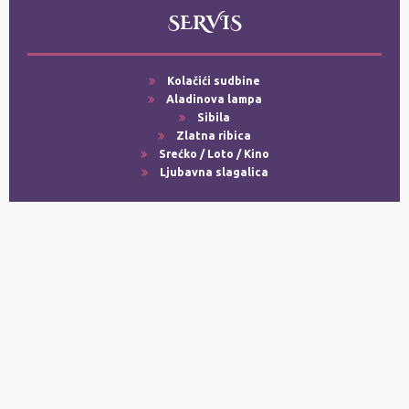
SERVIS
Kolačići sudbine
Aladinova lampa
Sibila
Zlatna ribica
Srećko / Loto / Kino
Ljubavna slagalica