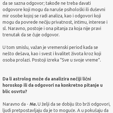
da se sazna odgovor; takođe ne treba davati
odgovore koji mogu da naruše psihološki ili duševni
mir osobe kojoj se radi analiza, kao i odgovori koji
mogu da povrede nečiju privatnost, intimu, interese i
sl. Naravno, postoje i ona pitanja za koja nije pravi
trenutak da se čuje odgovor.
U tom smislu, važan je vremenski period kada se
nešto dešava, kao i svest i kvalitet života kroz koji
osoba prolazi. Postoji izreka "Sve u svoje vreme".
Da li astrolog može da analizira nečiji lični
horoskop ili da odgovori na konkretno pitanje u
blic osvrtu?
Naravno da -
Ne.
U želji da se dobiju što brži odgovori,
ljudi pretpostavljaju da je to moguće. A u pokušaju da