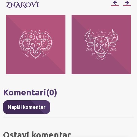
ZNAKOVI
OVAN
BIK
Njihov moto je: Ja sam! Najvažnije im je
Njihov moto je: Ja imam - posedujem!
da svako može da bude ono što jeste, bez
Najvažnije im je da zadrže ono što im
pretvaranja.
pripada.
Komentari(0)
Napiši komentar
Ostavi komentar