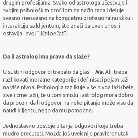
drugim profesijama. Svako od astrologa učestvuje i
svojim psihološkim profilom na način rada i deluje
svesno i nesvesno na kompletnu profesionalnu sliku i
interakciju sa klijentom, što znači da uvek unosi i
ostavlja i svoj “lični pečat”.
Da li astrolog ima pravo da slaže?
U suštini odgovor bi trebalo da glasi -
Ne.
Ali, treba
razlikovati moralne kategorije i definisati pojam laži
na više nivoa. Psihologija razlikuje više nivoa laži (bele,
sive i crne laži), te u tom smislu i astrolog mora dobro
da proceni da li odgovor na neko pitanje može više da
naudi klijentu, nego da mu pomogne.
Jednostavno postoje pitanja-odgovori koje treba
mudro prećutati. Možda još uvek nije pravi trenutak