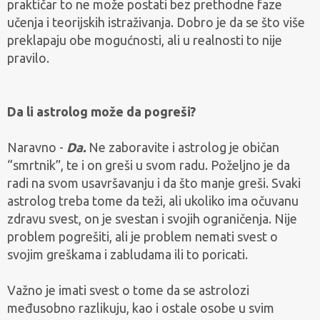
praktičar to ne može postati bez prethodne faze
učenja i teorijskih istraživanja. Dobro je da se što više
preklapaju obe mogućnosti, ali u realnosti to nije
pravilo.
Da li astrolog može da pogreši?
Naravno -
Da.
Ne zaboravite i astrolog je običan
“smrtnik”, te i on greši u svom radu. Poželjno je da
radi na svom usavršavanju i da što manje greši. Svaki
astrolog treba tome da teži, ali ukoliko ima očuvanu
zdravu svest, on je svestan i svojih ograničenja. Nije
problem pogrešiti, ali je problem nemati svest o
svojim greškama i zabludama ili to poricati.
Važno je imati svest o tome da se astrolozi
međusobno razlikuju, kao i ostale osobe u svim