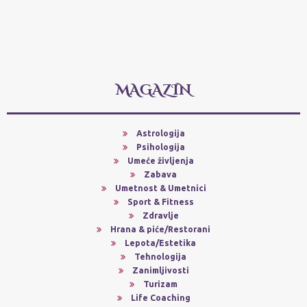
MAGAZIN
Astrologija
Psihologija
Umeće življenja
Zabava
Umetnost & Umetnici
Sport & Fitness
Zdravlje
Hrana & piće/Restorani
Lepota/Estetika
Tehnologija
Zanimljivosti
Turizam
Life Coaching