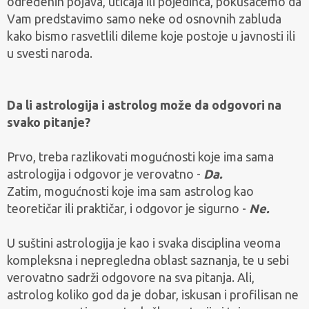
određenih pojava, uticaja ili pojedinca, pokušaćemo da
Vam predstavimo samo neke od osnovnih zabluda
kako bismo rasvetlili dileme koje postoje u javnosti ili
u svesti naroda.
Da li astrologija i astrolog može da odgovori na
svako pitanje?
Prvo, treba razlikovati mogućnosti koje ima sama
astrologija i odgovor je verovatno -
Da.
Zatim, mogućnosti koje ima sam astrolog kao
teoretičar ili praktičar, i odgovor je sigurno -
Ne.
U suštini astrologija je kao i svaka disciplina veoma
kompleksna i nepregledna oblast saznanja, te u sebi
verovatno sadrži odgovore na sva pitanja. Ali,
astrolog koliko god da je dobar, iskusan i profilisan ne