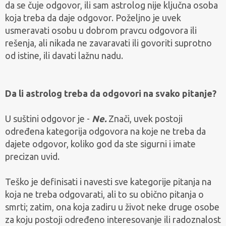
da se čuje odgovor, ili sam astrolog nije ključna osoba
koja treba da daje odgovor. Poželjno je uvek
usmeravati osobu u dobrom pravcu odgovora ili
rešenja, ali nikada ne zavaravati ili govoriti suprotno
od istine, ili davati lažnu nadu.
Da li astrolog treba da odgovori na svako pitanje?
U suštini odgovor je -
Ne.
Znači, uvek postoji
određena kategorija odgovora na koje ne treba da
dajete odgovor, koliko god da ste sigurni i imate
precizan uvid.
Teško je definisati i navesti sve kategorije pitanja na
koja ne treba odgovarati, ali to su obično pitanja o
smrti; zatim, ona koja zadiru u život neke druge osobe
za koju postoji određeno interesovanje ili radoznalost