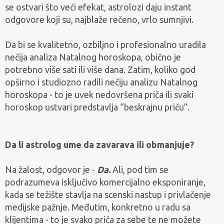
se ostvari što veći efekat, astrolozi daju instant
odgovore koji su, najblaže rečeno, vrlo sumnjivi.
Da bi se kvalitetno, ozbiljno i profesionalno uradila
nečija analiza Natalnog horoskopa, obično je
potrebno više sati ili više dana. Zatim, koliko god
opširno i studiozno radili nečiju analizu Natalnog
horoskopa - to je uvek nedovršena priča ili svaki
horoskop ustvari predstavlja “beskrajnu priču”.
Da li astrolog ume da zavarava ili obmanjuje?
Na žalost, odgovor je -
Da.
Ali, pod tim se
podrazumeva isključivo komercijalno eksponiranje,
kada se težište stavlja na scenski nastup i privlačenje
medijske pažnje. Međutim, konkretno u radu sa
klijentima - to je svako priča za sebe te ne možete