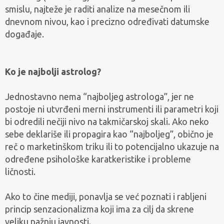
smislu, najteže je raditi analize na mesečnom ili
dnevnom nivou, kao i precizno određivati datumske
događaje.
Ko je najbolji astrolog?
Jednostavno nema “najboljeg astrologa”, jer ne
postoje ni utvrđeni merni instrumenti ili parametri koji
bi odredili nečiji nivo na takmičarskoj skali. Ako neko
sebe deklariše ili propagira kao “najboljeg”, obično je
reč o marketinškom triku ili to potencijalno ukazuje na
određene psihološke karatkeristike i probleme
ličnosti.
Ako to čine mediji, ponavlja se već poznati i rabljeni
princip senzacionalizma koji ima za cilj da skrene
veliku pažnju javnosti.