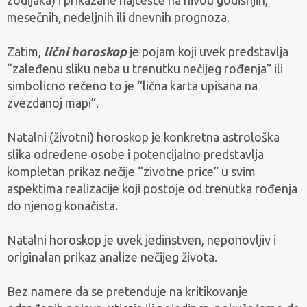
zodijaka) i prikazane najčešće na nivou godišnjih,
mesečnih, nedeljnih ili dnevnih prognoza.
Zatim,
lični horoskop
je pojam koji uvek predstavlja
“zaleđenu sliku neba u trenutku nečijeg rođenja” ili
simbolicno rečeno to je “lična karta upisana na
zvezdanoj mapi”.
Natalni (životni) horoskop je konkretna astrološka
slika određene osobe i potencijalno predstavlja
kompletan prikaz nečije “zivotne price” u svim
aspektima realizacije koji postoje od trenutka rođenja
do njenog konačista.
Natalni horoskop je uvek jedinstven, neponovljiv i
originalan prikaz analize nečijeg života.
Bez namere da se pretenduje na kritikovanje