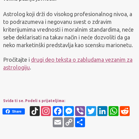
Astrolog koji drži do visokog profesionalnog nivoa, a
to podrazumeva i negovanu svest o zdravim
kriterijumima vrednosti i moralnim standardima, neće
sebe deklarisati na takav način i neće dozvoliti da ga
neko marketinški predstavlja kao scensku marionetu.
Pročitajte i
drugi deo teksta o zabludama vezanim za
astrologiju
.
Sviđa ti se. Podeli s prijateljima:
TikTok
Instagram
Facebook
Messenger
Viber
Twitter
LinkedIn
WhatsApp
Redd
Share
Email
Copy
Share
Link