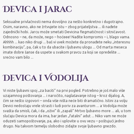
Devica i Jarac
Seksualne privlačnosti nema dovoljno za nešto konkretno i dugotrajno.
Osim, naravno, ako ne žrtvujete istu – zbog prijateljstva ... ili nađete
zajednički hobi. Jarcu može smetati Devicina flegmatičnost i sitničavost.
Odnosno – ne, da može, nego – hoćeee! Nađite kompromis – i, blago vama.
Ahhhh ... kao niko drugi ... baš vi uvek možete da pronađete neku „interesnu
kombinaciju“, pa, čak u to da ubacite i ljubavnu ulogu ... Od marta meseca
imate dobre šanse da uspete u svakom pravcu za koji se opredelite ...
srećno vam bilo ...
Devica i Vodolija
Vi niste ljubavni spoj „za baciti“ na prvi pogled. Potrebno je još malo više
uzajamnog poštovanja ... i naročito, naglašavanje istog – kroz dijalog. A,
čim se nešto izgovori – onda više ništa neće biti dramatično. Istini za volju
Devici nedostaju vrele strasti i ludi poriv za avanturom ... a Vodolija može
svašta da smisli, čak, i da „oživi“ ili „zapali“ Mrtvo ljubavno more ... ali, u tom
slučaju Devica mora da ima, bar jedan „fatalni“ adut ... Niko vam ne može
oduzeti samopoštovanje, pa, ako i uplovite u ovu vezu – poštujući jedno
drugo. Na takvom temelju slobodno zidajte svoje ljubavno gnezdo.