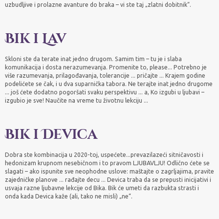
uzbudljive i prolazne avanture do braka – vi ste taj „zlatni dobitnik“.
Bik i Lav
Skloni ste da terate inat jedno drugom. Samim tim – tu je i slaba
komunikacija i dosta nerazumevanja. Promenite to, please... Potrebno je
više razumevanja, prilagođavanja, tolerancije ... pričajte ... Krajem godine
podelićete se čak, i u dva suparnička tabora. Ne terajte inat jedno drugome
... još ćete dodatno pogoršati svaku perspektivu ... a, Ko izgubi u ljubavi –
izgubio je sve! Naučite na vreme tu životnu lekciju ...
Bik i Devica
Dobra ste kombinacija u 2020-toj, uspećete...prevazilazeći sitničavosti i
hedonizam krupnom nesebičnom i to pravom LJUBAVLJU! Odlično ćete se
slagati – ako ispunite sve neophodne uslove: maštajte o zagrljajima, pravite
zajedničke planove ... rađajte decu ... Devica traba da se prepusti inicijativi i
usvaja razne ljubavne lekcije od Bika. Bik će umeti da razbukta strasti i
onda kada Devica kaže (ali, tako ne misli) „ne“.