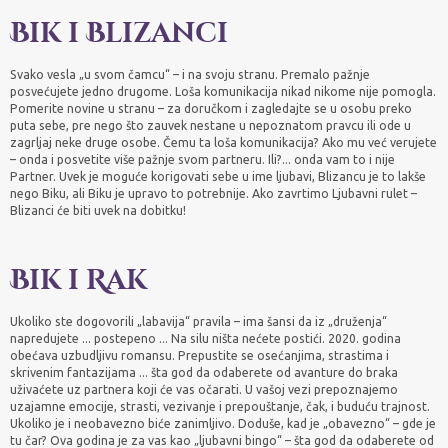
Bik i Blizanci
Svako vesla „u svom čamcu“ – i na svoju stranu. Premalo pažnje
posvećujete jedno drugome. Loša komunikacija nikad nikome nije pomogla.
Pomerite novine u stranu – za doručkom i zagledajte se u osobu preko
puta sebe, pre nego što zauvek nestane u nepoznatom pravcu ili ode u
zagrljaj neke druge osobe. Čemu ta loša komunikacija? Ako mu već verujete
– onda i posvetite više pažnje svom partneru. Ili?... onda vam to i nije
Partner. Uvek je moguće korigovati sebe u ime ljubavi, Blizancu je to lakše
nego Biku, ali Biku je upravo to potrebnije. Ako zavrtimo Ljubavni rulet –
Blizanci će biti uvek na dobitku!
Bik i Rak
Ukoliko ste dogovorili „labavija“ pravila – ima šansi da iz „druženja“
napredujete ... postepeno ... Na silu ništa nećete postići. 2020. godina
obećava uzbudljivu romansu. Prepustite se osećanjima, strastima i
skrivenim fantazijama ... šta god da odaberete od avanture do braka
uživaćete uz partnera koji će vas očarati. U vašoj vezi prepoznajemo
uzajamne emocije, strasti, vezivanje i prepouštanje, čak, i buduću trajnost.
Ukoliko je i neobavezno biće zanimljivo. Doduše, kad je „obavezno“ – gde je
tu čar? Ova godina je za vas kao „ljubavni bingo“ – šta god da odaberete od