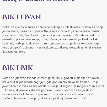
Bik i Ovan
Pokažite više tolerancije i odnos će potrajati i biti skladan. Pravilo za oboje:
jedna stana, mora da popušta. Bik je ona strana, koja će najčešće tražiti
„novu epizodu“, čak i kada izgleda da je svemu kraj ... Za skladan odnos
potrebno je više tolerancije, prilagođavanja i razumevanja. Uvek se tako
kaže. Ali, ovde je, ipak, stvarno mnogo, mnogo bolje da se ukrštaju noge,
nego „rogovi“. Uglavnom vas očekuju uzbudljive, vrele, strasne, ali i kraće
ljubavne epizode.
Bik i Bik
Vama se ljubavne zvezde osmehujz za 2020, godinu. Najbolje se slažete u
krevetu ili u ljubavnom zagrljaju, gde god on bio. Kako svi znamo – to je
jako bitna osnova i za sve ostale situacije. U avgustu je moguća manja kriza
... krizica, ali prevaćićete sve potrese ... pod sulovom da svoje strasti
usmeravate ka ljubavnom spajanju ... od vrelih i prštećih avantura do
srećnog braka po principu „od sada – pa do ljubavne večnosti“ ...