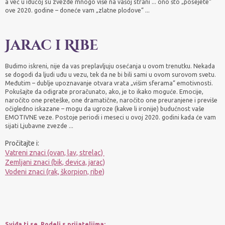
a već u idućoj su zvezde mnogo više na vašoj strani ... ono što „posejete“
ove 2020. godine – doneće vam „zlatne plodove“ ...
Jarac i Ribe
Budimo iskreni, nije da vas preplavljuju osećanja u ovom trenutku. Nekada
se dogodi da ljudi uđu u vezu, tek da ne bi bili sami u ovom surovom svetu.
Međutim – dublje upoznavanje otvara vrata „višim sferama“ emotivnosti.
Pokušajte da odigrate proračunato, ako, je to ikako moguće. Emocije,
naročito one preteške, one dramatične, naročito one preuranjene i previše
očigledno iskazane – mogu da ugroze (kakve li ironije) budućnost vaše
EMOTIVNE veze. Postoje periodi i meseci u ovoj 2020. godini kada će vam
sijati Ljubavne zvezde ...
Pročitajte i:
Vatreni znaci (ovan, lav, strelac)
Zemljani znaci (bik, devica, jarac)
Vodeni znaci (rak, škorpion, ribe)
Sviđa ti se. Podeli s prijateljima: