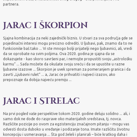
partnera.
Jarac i Škorpion
Sjajna kombinacija za neki zajednički biznis. U stvari za sva područja gde se
pojedinačni interesi mogu precizno odrediti. U ljubavi, pak, znamo da to ne
funkcioniše baš tako ... Vi ste mnogo bolji prijatelji nego ljubavnici, ali, vredi
da se oprobate na svim poljima. Ova 2020. godina je sjajna da se
dokazujete - kao skoro savršeni par, i nemojte propustiti svoju „astrološku
karmu“ ... Sada možete da okušate svoju sreću i da se upustite u razne
ljubavne izazove ... Škorpion je uvek spreman za pomeranjem granica i da
zavrti „Ljubavni rulet“ ... a, Jarac će prihvatiti i najveći izazov, ako
prepoznaje da dobija najveću premiju ...
Jarac i Strelac
Na prvi pogled vaše perspektive tokom 2020. godine deluju solidno ... ali, i
samo dok ne dođe do rasprave oko materijalnih sredstava, tj. novca.
Različite pozicije po ovom za egzistenciju značajnom pitanju – mogu vas
odvesti dosta duboko u vređanje i podizanje tona. Imate različitu životnu
koncepciju i usmeravanja ... Šta god želeli i planirali – biće kratkog daha i