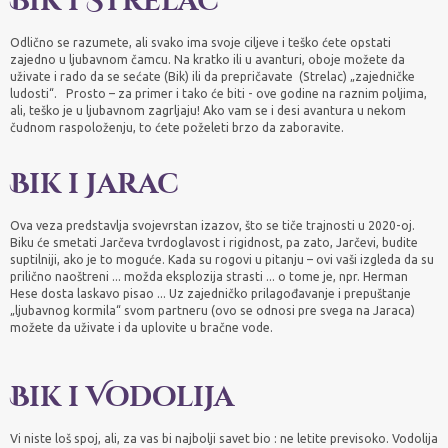
Bik i Strelac
Odlično se razumete, ali svako ima svoje ciljeve i teško ćete opstati
zajedno u ljubavnom čamcu. Na kratko ili u avanturi, oboje možete da
uživate i rado da se sećate (Bik) ili da prepričavate (Strelac) „zajedničke
ludosti“. Prosto – za primer i tako će biti - ove godine na raznim poljima,
ali, teško je u ljubavnom zagrljaju! Ako vam se i desi avantura u nekom
čudnom raspoloženju, to ćete poželeti brzo da zaboravite.
Bik i Jarac
Ova veza predstavlja svojevrstan izazov, što se tiče trajnosti u 2020-oj.
Biku će smetati Jarčeva tvrdoglavost i rigidnost, pa zato, Jarčevi, budite
suptilniji, ako je to moguće. Kada su rogovi u pitanju – ovi vaši izgleda da su
prilično naoštreni ... možda eksplozija strasti ... o tome je, npr. Herman
Hese dosta laskavo pisao ... Uz zajedničko prilagođavanje i prepuštanje
„ljubavnog kormila“ svom partneru (ovo se odnosi pre svega na Jaraca)
možete da uživate i da uplovite u bračne vode.
Bik i Vodolija
Vi niste loš spoj, ali, za vas bi najbolji savet bio : ne letite previsoko. Vodolija