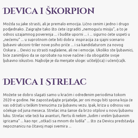
Devica i Škorpion
Možda su jake strasti, ali je premalo emocija. Lično cenim i jedno i drugo
podjednako. Zaigrajte tako što ćete izgraditi „nemoguću misiju“, a to je
odnos uzajamnog poverenja ... i budite uporni ... i ... sigurno ćete uspeti u
„nečemu“ ... u suprotnom ćete biti dobra inspiracija za sjajni scenario
ljubavni-akcioni-triler nove psiho priče ... i sa kandidaturom za novog
Oskara ... Devici su strasti naglašene, ali ne i emocije. Ukoliko ste ljubavnici,
biće zanimljivo da se oprobate na nove načine i da obogatite svoje
ljubavno iskustvo. Najbolje je da menjate uloge: učitelj(ica) i učeni(ca)k.
Devica i Strelac
Možete se dobro slagati samo u kraćim i određenim periodima tokom
2020-e godine. Ne zapostavljajte prijatelje, jer oni mogu biti spona koja će
vas održati u teškim trenucima za ljubavnu vezu. Ipak, kriza u odnosu vas
očekuje od juna meseca. Strelac ima šanse da brzo otplovi u novu ljubavnu
luku. Strelac više teži ka avanturi, flertu ili nekim „ludim i vrelim ljubavnim
igricama“ ... kao npr. „otkači sa mnom do ludila“ ... što za Devicu predstavlja
nepoznanicu na čitavoj mapi svemira ...