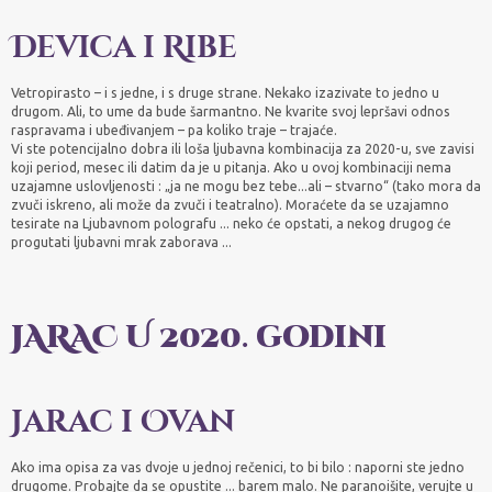
Devica i Ribe
Vetropirasto – i s jedne, i s druge strane. Nekako izazivate to jedno u
drugom. Ali, to ume da bude šarmantno. Ne kvarite svoj lepršavi odnos
raspravama i ubeđivanjem – pa koliko traje – trajaće.
Vi ste potencijalno dobra ili loša ljubavna kombinacija za 2020-u, sve zavisi
koji period, mesec ili datim da je u pitanja. Ako u ovoj kombinaciji nema
uzajamne uslovljenosti : „ja ne mogu bez tebe...ali – stvarno“ (tako mora da
zvuči iskreno, ali može da zvuči i teatralno). Moraćete da se uzajamno
tesirate na Ljubavnom polografu ... neko će opstati, a nekog drugog će
progutati ljubavni mrak zaborava ...
JARAC U 2020
.
godini
Jarac i Ovan
Ako ima opisa za vas dvoje u jednoj rečenici, to bi bilo : naporni ste jedno
drugome. Probajte da se opustite ... barem malo. Ne paranoišite, verujte u