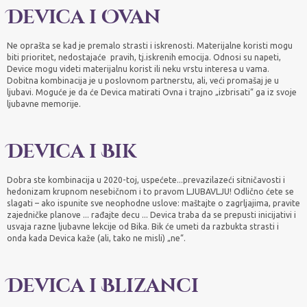
Devica i Ovan
Ne oprašta se kad je premalo strasti i iskrenosti. Materijalne koristi mogu
biti prioritet, nedostajaće pravih, tj.iskrenih emocija. Odnosi su napeti,
Device mogu videti materijalnu korist ili neku vrstu interesa u vama.
Dobitna kombinacija je u poslovnom partnerstu, ali, veći promašaj je u
ljubavi. Moguće je da će Devica matirati Ovna i trajno „izbrisati“ ga iz svoje
ljubavne memorije.
Devica i Bik
Dobra ste kombinacija u 2020-toj, uspećete...prevazilazeći sitničavosti i
hedonizam krupnom nesebičnom i to pravom LJUBAVLJU! Odlično ćete se
slagati – ako ispunite sve neophodne uslove: maštajte o zagrljajima, pravite
zajedničke planove ... rađajte decu ... Devica traba da se prepusti inicijativi i
usvaja razne ljubavne lekcije od Bika. Bik će umeti da razbukta strasti i
onda kada Devica kaže (ali, tako ne misli) „ne“.
Devica i Blizanci