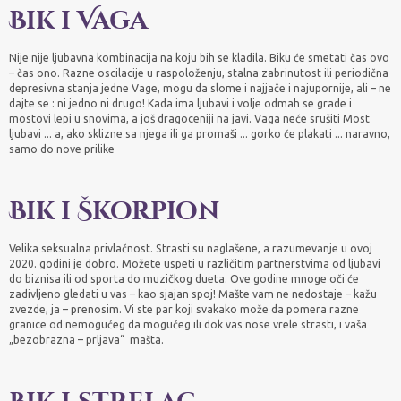
Bik i Vaga
Nije nije ljubavna kombinacija na koju bih se kladila. Biku će smetati čas ovo
– čas ono. Razne oscilacije u raspoloženju, stalna zabrinutost ili periodična
depresivna stanja jedne Vage, mogu da slome i najjače i najupornije, ali – ne
dajte se : ni jedno ni drugo! Kada ima ljubavi i volje odmah se grade i
mostovi lepi u snovima, a još dragoceniji na javi. Vaga neće srušiti Most
ljubavi ... a, ako sklizne sa njega ili ga promaši ... gorko će plakati ... naravno,
samo do nove prilike
Bik i Škorpion
Velika seksualna privlačnost. Strasti su naglašene, a razumevanje u ovoj
2020. godini je dobro. Možete uspeti u različitim partnerstvima od ljubavi
do biznisa ili od sporta do muzičkog dueta. Ove godine mnoge oči će
zadivljeno gledati u vas – kao sjajan spoj! Mašte vam ne nedostaje – kažu
zvezde, ja – prenosim. Vi ste par koji svakako može da pomera razne
granice od nemogućeg da mogućeg ili dok vas nose vrele strasti, i vaša
„bezobrazna – prljava“ mašta.