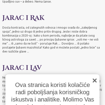
Upadljivo suv – a debeo. Nema šanse.
Jarac i Rak
Dosta kontrasta, od zategnutih odnosa i mnogo svađa do „zalepljenog
spoja“, jedno uz drugo ili jedno pritiv drugog. Jeste i niste dobra
kombinacija u 2020-oj : kako u kom periodu, najbolje je da pitate svog
ličnog astrologa za savet ... po principu ljubavne igrice: „voli me – ne voli
me“ ... ili „samo da ne boli“ - poručuje Rak ... Dovoljno ... ili polako
postajete ljubavni mazohista? Kako god vi možete postati „jedno biće“ sa
dve različite glave ...
Jarac i Lav
×
Ne posmatrate budućnost „istim očima“. Kada budete našli ključ da se
međusobno prihvatate sa više tolerancije i ravnopravnosti – biće nešto od
Ova stranica koristi kolačiće
toga ... Nekima ne valja to što su suviše slični. A vama bi to dobro došlo, jer
- suviše ste različiti da bi ste uspeli. Na žalost u ljubavnoj priči vi ste loš spoj
radi poboljšanja korisničkog
za 2020-u. Ako se po neko i prevari u želji da „proba“ ... brzo može
iskustva i analitike. Molimo Vas
dramatično i da zaključi „ahhhh .... evo u ime ljubavi dao sam sebi šansu“ –
to je Lav, ili „ovakvu glupost više neću ponoviti“ – a, to je Jarac.