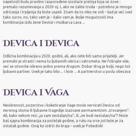
napetosti budu pravilno raspoređene izostaće pretnja koja se zove :
premalo razumevanja u 2020-oj. I, ako ne žalite truda - potrebno je mnogo
odricanja i trpljenja da biste uspeli. Znam da to niko ne voli – kad je već svet
tako surov, no, tako vam je – kako vam je. Bolje mogućnosti ima
kombinacija izđu žene Device i muškarca Lava ...
Devica i Devica
Odlična kombinacija u 2020. godini, ali, ako ćete biti samo prijatelji. Jer
premalo je strasti i nema tu ljubavnih iskrica i vatrometa. Ne folirajte više,
već se otvorite iskreno jedno prema drugom. Dobar drug je bolji, nego loš
ljubavni partner. Uvek je tako bilo ... i biće ... A partnerstvo u poslu obećava
Devica i Vaga
Neiskrenost, pozerstvo i koketiranje Vage može nervirati Devicu od
nervnog sloma ili ljubavne tragedije izazvane permanentnim „trovanjem“.
Ali, kako nekom reći „ja sam nestalan/na“, ili „ne budi nestalan/na“? Niste
baš sjajna kombinacija za početak godine, a ruku na srce još teže je za
ostatak godine. Onaj ko izdrži do kraja – uvek je Pobednik!