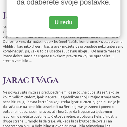
da odaberete svoje postavke.
Jarac i Devica
U redu
Seksualne privlačnosti nema dovoljno za nešto konkretno i dugotrajno.
Osim, naravno, ako ne žrtvujete istu – zbog prijateljstva ... ili nađete
zajednički hobi. Jarcu može smetati Devicina flegmatičnost i sitničavost.
Odnosno – ne, da može, nego – hoćeee! Nađite kompromis – i, blago vama.
Ahhhh ... kao niko drugi ... baš vi uvek možete da pronađete neku „interesnu
kombinaciju“, pa, čak u to da ubacite i ljubavnu ulogu ... Od marta meseca
imate dobre šanse da uspete u svakom pravcu za koji se opredelite ...
srećno vam bilo ...
Jarac i Vaga
Ne pokušavajte ništa sa predubeđenjem: da je to „na duge staze“, ako se
kojim velikim čudom, ipak, nađete u zajednikom spoju, trajnost vaše veze
neće biti ta „Ljubavna karta“ na koju treba igrati u 2020-oj godini. Bolje je
da računate na neke blic susrete ili na flert koji vas je zaneo i poneo u
potpuno nepoznatom pravcu, ali i bez želje da tregate za Ljubavnim
izvorom u središtu pustinje ... Krutost s jedne, a potpuna fleksibilnost, s
druge strane ... moglo bi da traje. Ali, kada bi ta krutost delovala i na
sopstvenom biću, a fleksibilnost ovog drugog – bila primenjena i na