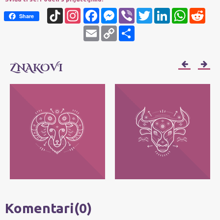
TikTok
Instagram
Facebook
Messenger
Viber
Twitter
LinkedIn
WhatsApp
Redd
Share
Email
Copy
Share
Link
ZNAKOVI
OVAN
BIK
Njihov moto je: Ja sam! Najvažnije im je
Njihov moto je: Ja imam - posedujem!
da svako može da bude ono što jeste, bez
Najvažnije im je da zadrže ono što im
pretvaranja.
pripada.
Komentari(0)