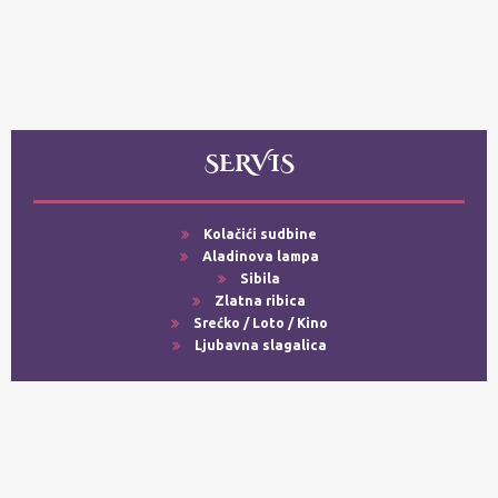
SERVIS
Kolačići sudbine
Aladinova lampa
Sibila
Zlatna ribica
Srećko / Loto / Kino
Ljubavna slagalica