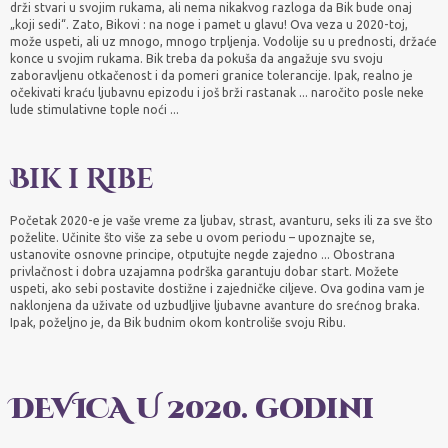
drži stvari u svojim rukama, ali nema nikakvog razloga da Bik bude onaj
„koji sedi“. Zato, Bikovi : na noge i pamet u glavu! Ova veza u 2020-toj,
može uspeti, ali uz mnogo, mnogo trpljenja. Vodolije su u prednosti, držaće
konce u svojim rukama. Bik treba da pokuša da angažuje svu svoju
zaboravljenu otkačenost i da pomeri granice tolerancije. Ipak, realno je
očekivati kraću ljubavnu epizodu i još brži rastanak ... naročito posle neke
lude stimulativne tople noći ...
Bik i Ribe
Početak 2020-e je vaše vreme za ljubav, strast, avanturu, seks ili za sve što
poželite. Učinite što više za sebe u ovom periodu – upoznajte se,
ustanovite osnovne principe, otputujte negde zajedno ... Obostrana
privlačnost i dobra uzajamna podrška garantuju dobar start. Možete
uspeti, ako sebi postavite dostižne i zajedničke ciljeve. Ova godina vam je
naklonjena da uživate od uzbudljive ljubavne avanture do srećnog braka.
Ipak, poželjno je, da Bik budnim okom kontroliše svoju Ribu.
DEVICA U 2020. godini