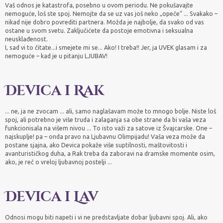
Vaš odnos je katastrofa, posebno u ovom periodu. Ne pokušavajte
nemoguće, loš ste spoj. Nemojte da se uz vas još neko „opeče“ ... Svakako –
nikad nije dobro povrediti partnera. Možda je najbolje, da svako od vas
ostane u svom svetu. Zaključićete da postoje emotivna i seksualna
neusklađenost.
I, sad vi to čitate...i smejete mi se... Ako! I treba!! Jer, ja UVEK glasam i za
nemoguće – kad je u pitanju LJUBAV!
Devica i Rak
... ne, ja ne zvocam ... ali, samo naglašavam može to mnogo bolje. Niste loš
spoj, ali potrebno je više truda i zalaganja sa obe strane da bi vaša veza
funkcionisala na višem nivou ... To isto važi za satove iz Švajcarske. One –
najskuplje! pa – onda pravo na Ljubavnu Olimpijadu! Vaša veza može da
postane sjajna, ako Devica pokaže više suptilnosti, maštovitosti i
avanturističkog duha, a Rak treba da zaboravi na dramske momente osim,
ako, je reč o vreloj ljubavnoj postelji ...
Devica i Lav
Odnosi mogu biti napeti i vi ne predstavljate dobar ljubavni spoj. Ali, ako