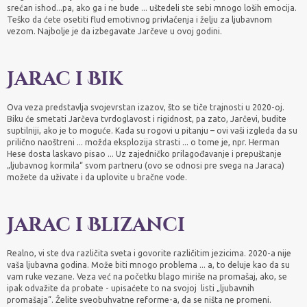
srećan ishod...pa, ako ga i ne bude ... uštedeli ste sebi mnogo loših emocija.
Teško da ćete osetiti flud emotivnog privlačenja i želju za ljubavnom
vezom. Najbolje je da izbegavate Jarčeve u ovoj godini.
Jarac i Bik
Ova veza predstavlja svojevrstan izazov, što se tiče trajnosti u 2020-oj.
Biku će smetati Jarčeva tvrdoglavost i rigidnost, pa zato, Jarčevi, budite
suptilniji, ako je to moguće. Kada su rogovi u pitanju – ovi vaši izgleda da su
prilično naoštreni ... možda eksplozija strasti ... o tome je, npr. Herman
Hese dosta laskavo pisao ... Uz zajedničko prilagođavanje i prepuštanje
„ljubavnog kormila“ svom partneru (ovo se odnosi pre svega na Jaraca)
možete da uživate i da uplovite u bračne vode.
Jarac i Blizanci
Realno, vi ste dva različita sveta i govorite različitim jezicima. 2020-a nije
vaša ljubavna godina. Može biti mnogo problema ... a, to deluje kao da su
vam ruke vezane. Veza već na početku blago miriše na promašaj, ako, se
ipak odvažite da probate - upisaćete to na svojoj listi „ljubavnih
promašaja“. Želite sveobuhvatne reforme-a, da se ništa ne promeni.