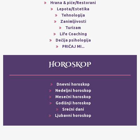
Hrana & piće/Restorani
Lepota/Estetika
Tehnologija
Zanimljivosti
Turizam
Life Coaching
Dečija psihologija
PRIČAJ MI...
HOROSKOP
Dnevni horoskop
Nedeljni horoskop
Mesečni horoskop
Godišnji horoskop
Srećni dani
Ljubavni horoskop