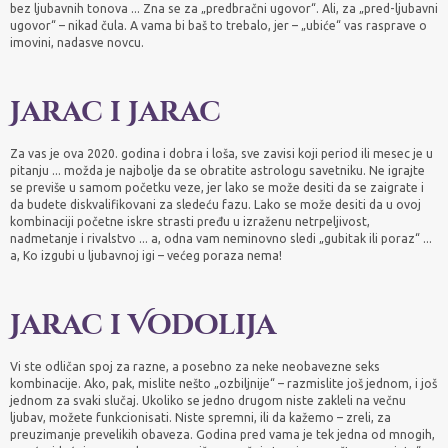
bez ljubavnih tonova ... Zna se za „predbračni ugovor“. Ali, za „pred-ljubavni
ugovor“ – nikad čula. A vama bi baš to trebalo, jer – „ubiće“ vas rasprave o
imovini, nadasve novcu.
Jarac i Jarac
Za vas je ova 2020. godina i dobra i loša, sve zavisi koji period ili mesec je u
pitanju ... možda je najbolje da se obratite astrologu savetniku. Ne igrajte
se previše u samom početku veze, jer lako se može desiti da se zaigrate i
da budete diskvalifikovani za sledeću fazu. Lako se može desiti da u ovoj
kombinaciji početne iskre strasti pređu u izraženu netrpeljivost,
nadmetanje i rivalstvo ... a, odna vam neminovno sledi „gubitak ili poraz“ ...
a, Ko izgubi u ljubavnoj igi – većeg poraza nema!
Jarac i Vodolija
Vi ste odličan spoj za razne, a posebno za neke neobavezne seks
kombinacije. Ako, pak, mislite nešto „ozbiljnije“ – razmislite još jednom, i još
jednom za svaki slučaj. Ukoliko se jedno drugom niste zakleli na večnu
ljubav, možete funkcionisati. Niste spremni, ili da kažemo – zreli, za
preuzimanje prevelikih obaveza. Godina pred vama je tek jedna od mnogih,