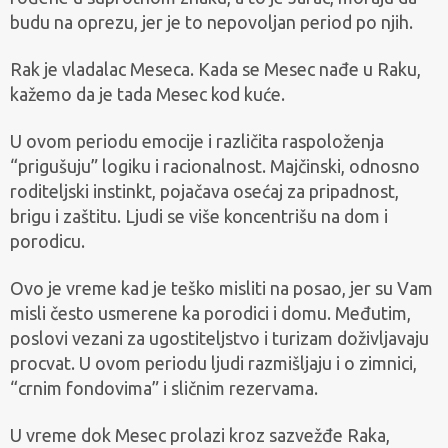
budu na oprezu, jer je to nepovoljan period po njih.
Rak je vladalac Meseca. Kada se Mesec nađe u Raku,
kažemo da je tada Mesec kod kuće.
U ovom periodu emocije i različita raspoloženja
“prigušuju” logiku i racionalnost. Majčinski, odnosno
roditeljski instinkt, pojačava osećaj za pripadnost,
brigu i zaštitu. Ljudi se više koncentrišu na dom i
porodicu.
Ovo je vreme kad je teško misliti na posao, jer su Vam
misli često usmerene ka porodici i domu. Međutim,
poslovi vezani za ugostiteljstvo i turizam doživljavaju
procvat. U ovom periodu ljudi razmišljaju i o zimnici,
“crnim fondovima” i sličnim rezervama.
U vreme dok Mesec prolazi kroz sazvežđe Raka,