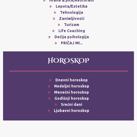
Hrana & piće/Restorani
Lepota/Estetika
Tehnologija
Zanimljivosti
Turizam
Life Coaching
Dečija psihologija
PRIČAJ MI...
HOROSKOP
Dnevni horoskop
Nedeljni horoskop
Mesečni horoskop
Godišnji horoskop
Srećni dani
Ljubavni horoskop