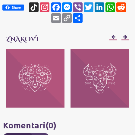
TikTok
Instagram
Facebook
Messenger
Viber
Twitter
LinkedIn
WhatsApp
Redd
Share
Email
Copy
Share
Link
ZNAKOVI
OVAN
BIK
Njihov moto je: Ja sam! Najvažnije im je
Njihov moto je: Ja imam - posedujem!
da svako može da bude ono što jeste, bez
Najvažnije im je da zadrže ono što im
pretvaranja.
pripada.
Komentari(0)