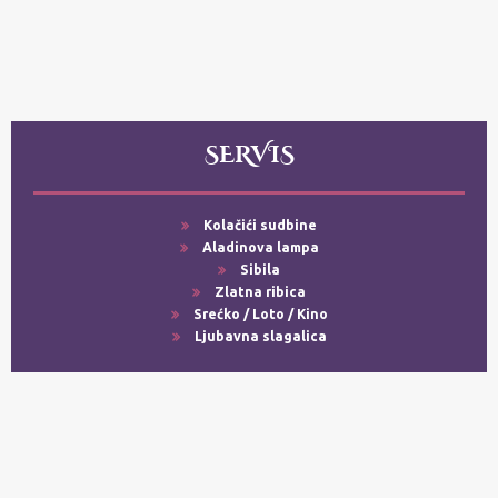
SERVIS
Kolačići sudbine
Aladinova lampa
Sibila
Zlatna ribica
Srećko / Loto / Kino
Ljubavna slagalica