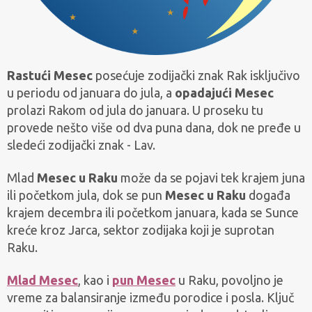
Rastući Mesec
posećuje zodijački znak Rak isključivo
u periodu od januara do jula, a
opadajući Mesec
prolazi Rakom od jula do januara. U proseku tu
provede nešto više od dva puna dana, dok ne pređe u
sledeći zodijački znak - Lav.
Mlad
Mesec u Raku
može da se pojavi tek krajem juna
ili početkom jula, dok se pun
Mesec u Raku
događa
krajem decembra ili početkom januara, kada se Sunce
kreće kroz Jarca, sektor zodijaka koji je suprotan
Raku.
Mlad Mesec
, kao i
pun Mesec
u Raku, povoljno je
vreme za balansiranje između porodice i posla. Ključ