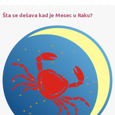
Šta se dešava kad je Mesec u Raku?