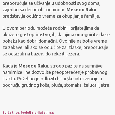
preporučuje se uživanje u udobnosti svog doma,
zajedno sa decom ili rodbinom.
Mesec u Raku
predstavlja odlično vreme za okupljanje familije.
U ovom periodu možete rodbini i prijateljima da
ukažete gostoprimstvo, ili, da njima omoguićite da se
pokažu kao dobri domaćini. Ovo nije najbolje vreme
za zabave, ali ako se odlučite za izlaske, preporučuje
se odlazak na bazen, do reke ili jezera.
Kada je
Mesec u Raku
, strogo pazite na sumnjive
namirnice i ne dozvolite preopterećenje probavnog
trakta. Poželjno je odložiti hirurške intervencije u
području grudnog koša, pluća, stomaka, želuca i jetre.
Sviđa ti se. Podeli s prijateljima: