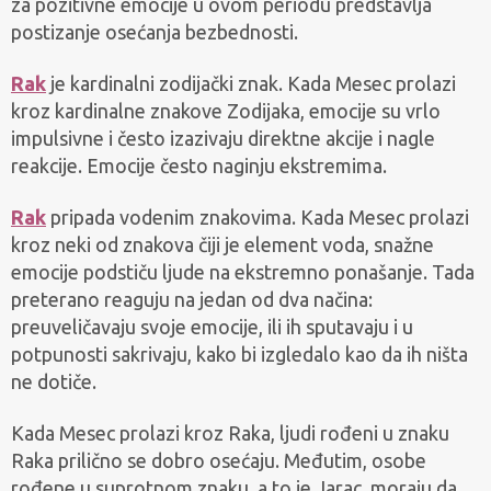
za pozitivne emocije u ovom periodu predstavlja
postizanje osećanja bezbednosti.
Rak
je kardinalni zodijački znak. Kada Mesec prolazi
kroz kardinalne znakove Zodijaka, emocije su vrlo
impulsivne i često izazivaju direktne akcije i nagle
reakcije. Emocije često naginju ekstremima.
Rak
pripada vodenim znakovima. Kada Mesec prolazi
kroz neki od znakova čiji je element voda, snažne
emocije podstiču ljude na ekstremno ponašanje. Tada
preterano reaguju na jedan od dva načina:
preuveličavaju svoje emocije, ili ih sputavaju i u
potpunosti sakrivaju, kako bi izgledalo kao da ih ništa
ne dotiče.
Kada Mesec prolazi kroz Raka, ljudi rođeni u znaku
Raka prilično se dobro osećaju. Međutim, osobe
rođene u suprotnom znaku, a to je Jarac, moraju da