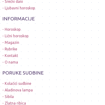
Srećni dani
Ljubavni horoskop
INFORMACIJE
Horoskop
Lični horoskop
Magazin
Rubrike
Kontakt
O nama
PORUKE SUDBINE
Kolačići sudbine
Aladinova lampa
Sibila
Zlatna ribica