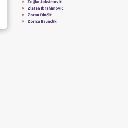
Željko Joksimović
Zlatan Ibrahimović
Zoran Đinđić
Zorica Brunclik