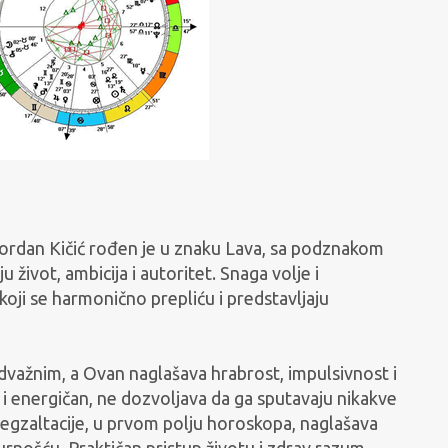
Gordan Kičić rođen je u znaku Lava, sa podznakom
 život, ambicija i autoritet. Snaga volje i
koji se harmonično prepliću i predstavljaju
odvažnim, a Ovan naglašava hrabrost, impulsivnost i
 energičan, ne dozvoljava da ga sputavaju nikakve
egzaltacije, u prvom polju horoskopa, naglašava
rnošću. Praktičan pristup životu i zdrav razum