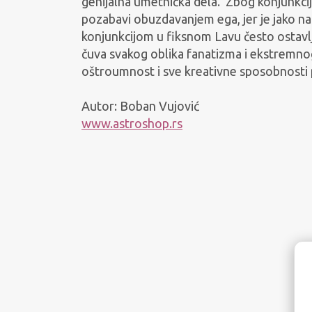
genijalna umetnička dela. Zbog konjunkci
pozabavi obuzdavanjem ega, jer je jako n
konjunkcijom u fiksnom Lavu često ostavlj
čuva svakog oblika fanatizma i ekstremnog 
oštroumnost i sve kreativne sposobnosti 
Autor: Boban Vujović
www.astroshop.rs