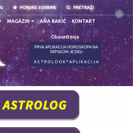
NG
PORUKE SUDBINE
PRETRAŽI
MAGAZIN
ANA RAKIĆ
KONTAKT
Obaveštenja
K
PRVA APLIKACIJA HOROSKOPA NA
SRPSKOM JEZIKU
A S T R O L O O K * A P L I K A C I J A