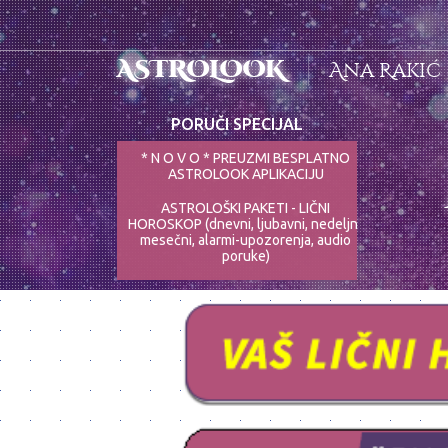
ASTROLOOK
Ana Rakić
PORUČI SPECIJAL
* N O V O * PREUZMI BESPLATNO
ASTROLOOK APLIKACIJU
ASTROLOŠKI PAKETI - LIČNI
HOROSKOP (dnevni, ljubavni, nedeljni,
mesečni, alarmi-upozorenja, audio
poruke)
ASTRO-PSIHOLOG - NAJPRECIZNIJE
ANALIZE