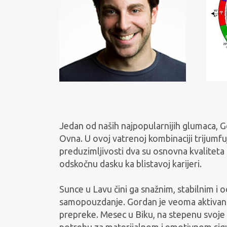
Jedan od naših najpopularnijih glumaca, 
Ovna. U ovoj vatrenoj kombinaciji trijumfuju
preduzimljivosti dva su osnovna kvaliteta 
odskočnu dasku ka blistavoj karijeri.
Sunce u Lavu čini ga snažnim, stabilnim i 
samopouzdanje. Gordan je veoma aktivan i
prepreke. Mesec u Biku, na stepenu svoje 
potrebu za materijalnom i emotivnom sigu