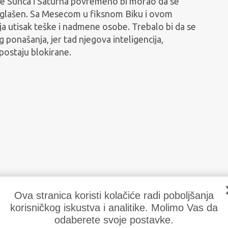
je Sunca i Saturna povremeno bi morao da se
aglašen. Sa Mesecom u fiksnom Biku i ovom
a utisak teške i nadmene osobe. Trebalo bi da se
ponašanja, jer tad njegova inteligencija,
postaju blokirane.
Ova stranica koristi kolačiće radi poboljšanja
korisničkog iskustva i analitike. Molimo Vas da
odaberete svoje postavke.