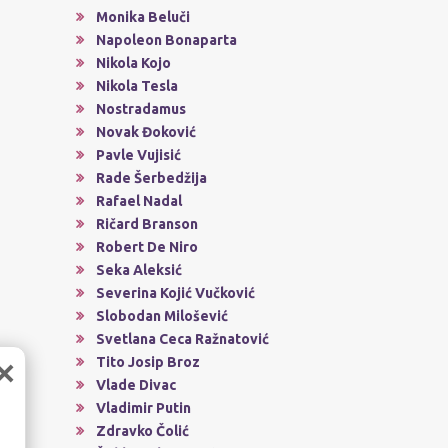
Monika Beluči
Napoleon Bonaparta
Nikola Kojo
Nikola Tesla
Nostradamus
Novak Đoković
Pavle Vujisić
Rade Šerbedžija
Rafael Nadal
Ričard Branson
Robert De Niro
Seka Aleksić
Severina Kojić Vučković
Slobodan Milošević
Svetlana Ceca Ražnatović
Tito Josip Broz
×
Vlade Divac
Vladimir Putin
Zdravko Čolić