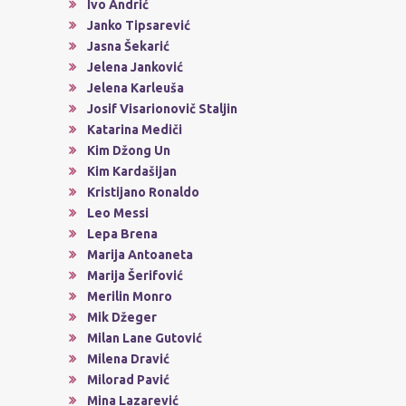
Ivo Andrić
Janko Tipsarević
Jasna Šekarić
Jelena Janković
Jelena Karleuša
Josif Visarionovič Staljin
Katarina Mediči
Kim Džong Un
Kim Kardašijan
Kristijano Ronaldo
Leo Messi
Lepa Brena
Marija Antoaneta
Marija Šerifović
Merilin Monro
Mik Džeger
Milan Lane Gutović
Milena Dravić
Milorad Pavić
Mina Lazarević