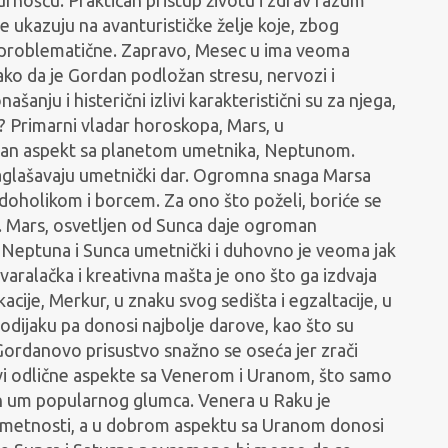
e ukazuju na avanturističke želje koje, zbog
 problematične. Zapravo, Mesec u ima veoma
ako da je Gordan podložan stresu, nervozi i
anju i histerični izlivi karakteristični su za njega,
ih? Primarni vladar horoskopa, Mars, u
ovan aspekt sa planetom umetnika, Neptunom.
aglašavaju umetnički dar. Ogromna snaga Marsa
adoholikom i borcem. Za ono što poželi, boriće se
ti. Mars, osvetljen od Sunca daje ogroman
 Neptuna i Sunca umetnički i duhovno je veoma jak
varalačka i kreativna mašta je ono što ga izdvaja
cije, Merkur, u znaku svog sedišta i egzaltacije, u
Zodijaku pa donosi najbolje darove, kao što su
 Gordanovo prisustvo snažno se oseća jer zrači
i odlične aspekte sa Venerom i Uranom, što samo
an um popularnog glumca. Venera u Raku je
 umetnosti, a u dobrom aspektu sa Uranom donosi