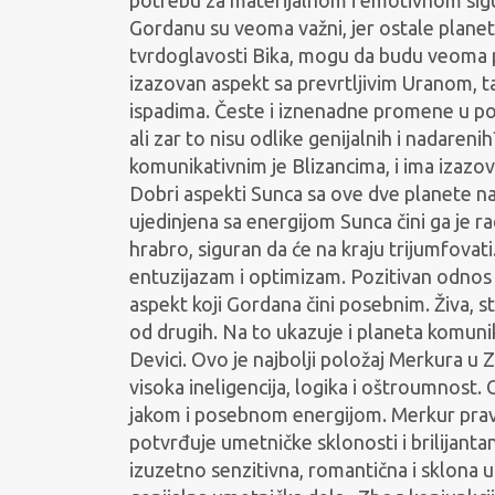
Gordanu su veoma važni, jer ostale planet
tvrdoglavosti Bika, mogu da budu veoma
izazovan aspekt sa prevrtljivim Uranom, t
ispadima. Česte i iznenadne promene u ponaš
ali zar to nisu odlike genijalnih i nadaren
komunikativnim je Blizancima, i ima izaz
Dobri aspekti Sunca sa ove dve planete n
ujedinjena sa energijom Sunca čini ga je r
hrabro, siguran da će na kraju trijumfova
entuzijazam i optimizam. Pozitivan odnos
aspekt koji Gordana čini posebnim. Živa, st
od drugih. Na to ukazuje i planeta komunika
Devici. Ovo je najbolji položaj Merkura u 
visoka ineligencija, logika i oštroumnost.
jakom i posebnom energijom. Merkur prav
potvrđuje umetničke sklonosti i brilijant
izuzetno senzitivna, romantična i sklona