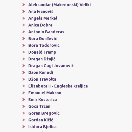
Aleksandar (Makedonski) Veliki
Ana Ivanović
Angela Merkel
Anica Dobra
Antonio Banderas
Bora Đorđević
Bora Todorović
Donald Tramp
Dragan Džajić
Dragan Gagi Jovanović
Džon Kenedi
Džon Travolta
Elizabeta II - Engleska kraljica
Emanuel Makron
Emir Kusturica
Goca Tržan
Goran Bregović
Gordan Kičić
Isidora Bjelica